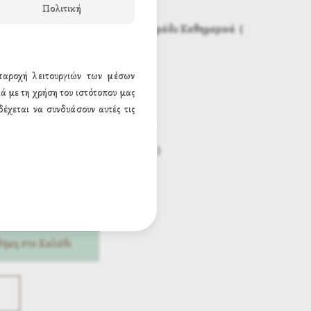
Πολιτική
Από της
9:00
το πρωί έως
11:00
το βράδυ
Καθημερινά (
7 - 6977572104
 παροχή λειτουργιών των μέσων
ά με τη χρήση του ιστότοπου μας
6 x 9 εκ. (3.00€)
έχεται να συνδυάσουν αυτές τις
14 x 20 εκ. (8.68€)
30 x 40 εκ. (26.91€)
ήκη στο Καλάθι