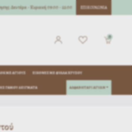
σης: Δευτέρα - Κυριακή 09:00 - 22:00
ΕΠΙΚΟΙΝΩΝΊΑ
0
ΌΚ ΜΈ ΑΓΊΟΥΣ
ΕΙΚΌΝΕΣ ΜΕ ΦΎΛΛΑ ΧΡΥΣΟΎ
ΗΣ ΓΆΜΟΥ ΔΕΊΓΜΑΤΑ
ΑΛΦΑΒΗΤΑΡΙ ΑΓΙΩΝ
στού