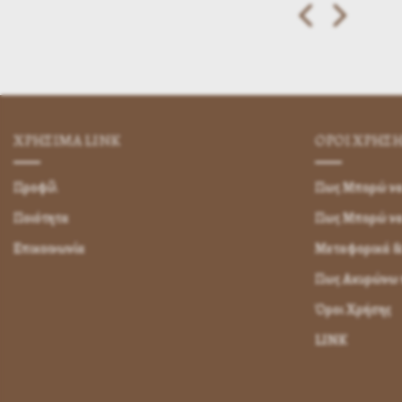
ΧΡΗΣΙΜA LINK
ΌΡΟΙ ΧΡΉΣ
Προφίλ
Πως Μπορώ να 
Ποιότητα
Πως Μπορώ ν
Επικοινωνία
Μεταφορικά &
Πως Ακυρώνω η
Όροι Χρήσης
LINK