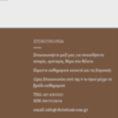
ΕΠΙΚΟΙΝΩΝΊΑ
Επικοινωνήστε μαζί μας για οποιαδήποτε
απορία, ερώτηση, θέμα που θέλετε
Είμαστε καθημερινά ανοικτά και τις Κυριακές
Ωρες Επικοινωνίας από της 9 το πρωί μέχρι το
βράδυ καθημερινά
ΤΗΛ: 210 4310257
KIN: 6977572104
email: info@christianicons.gr