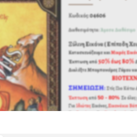
04606
Κωδικός:
Διαθεσιμότητα:
Άμεσα Διαθέσιμο
Ξύλινη Εικόνα ( Επίπεδη Χ
Κατασκευάζουμε και
Μικρές Εικό
50% έως 80%
Έκπτωση από
Διαλέξτε Μπομπονιέρες Γάμου κα
ΒΙΟΤΕΧΝ
ΣΗΜΕΙΩΣΗ
:
Στίς Πιο Κάτω 
Έκπτωση
από
50 - 80%
Σε όλες 
Για
Ιδιώτες
Εικόνες,
Εικονάκια Βά
Για
Εμπόρους
Για
Επαγγελματίες
Γι
Για
Καταστήματα
ΕΛΛΗΝΙΚΗΣ ΚΑΤΑΣΚΕΥΗΣ
Μέ 