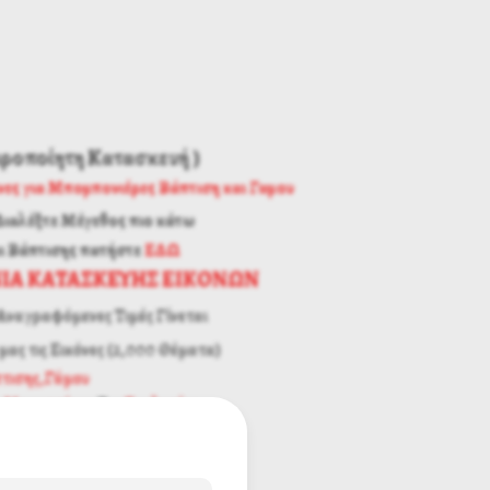
ειροποίητη Κατασκευή )
νες για Μπομπονιέρες Βάπτιση και Γαμου
Διαλέξτε Μέγεθος πιο κάτω
ι Βάπτισης
πατήστε
ΕΔΩ
ΙΑ ΚΑΤΑΣΚΕΥΗΣ ΕΙΚΟΝΩΝ
Αναγραφόμενες Τιμές Γίνεται
μας τις Εικόνες (2,000 Θέματα)
πτισης,Γάμου
α
Μοναστήρια
Για
Εκκλησίες
Εγγύηση Ποιότητας