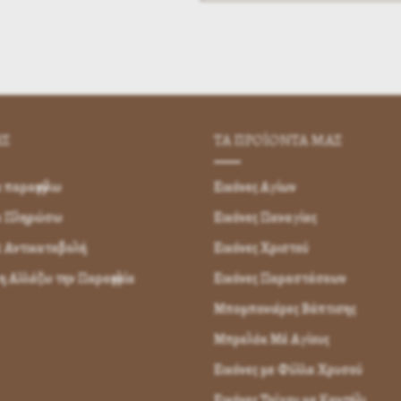
ΗΣ
ΤΑ ΠΡΟΪΟΝΤΑ ΜΑΣ
παραγγείλω
Εικόνες Αγίων
α Πληρώσω
Εικόνες Παναγίας
 Αντικαταβολή
Εικόνες Χριστού
 Αλλάζω την Παραγγελία
Εικόνες Παραστάσεων
Μπομπονιέρες Βάπτισης
Μπρελόκ Μέ Αγίους
Εικόνες με Φύλλα Χρυσού
Εικόνες Τοίχου με Καντήλι