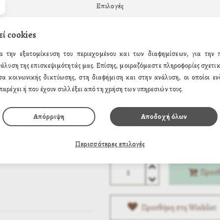
Επιλογές
ΤΗΛΕΦΩΝΙΚΕΣ ΠΑΡΑΓΓΕΛΙΕΣ
Δευτέρα – Κυριακή )
210 431025
εί cookies
Επιλέξτε Μέγεθος
α την εξατομίκευση του περιεχομένου και των διαφημίσεων, για την
νάλυση της επισκεψιμότητάς μας. Επίσης, μοιραζόμαστε πληροφορίες σχετικ
5 x 4 εκ. (1.50€)
σα κοινωνικής δικτύωσης, στη διαφήμιση και στην ανάλυση, οι οποίοι ενδ
10 x 14 εκ. (6.20€)
παρέχει ή που έχουν συλλέξει από τη χρήση των υπηρεσιών τους.
20 x 26 εκ. (14.88€)
Απόρριψη
Αποδοχή όλων
1.50€
Τιμή:
Περισσότερες επιλογές
Προσθ
Προσθήκη στη Wishlist