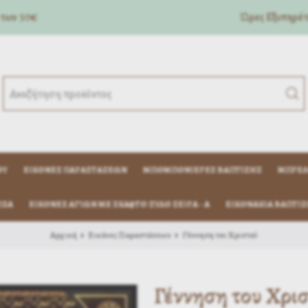
 των 50€
Ώρες Eξυπηρέτη
ΟΎ
ΕΙΚΌΝΕΣ ΠΑΡΑΣΤΆΣΕΩΝ
ΜΠΟΜΠΟΝΙΈΡΕΣ ΒΆΠΤΙΣΗΣ
ΜΠΡΕΛ
ΊΖΑ
ΕΙΚΟΝΕΣ ΑΓΙΩΝ ΜΕ ΣΚΑΦΤΟ ΞΥΛΟ ΣΕΙΡΑ - Α
ΕΙΚΟΝΆΚΙΑ ΒΆΠΤΙΣ
Αρχική
Εικόνες Παραστάσεων
Γέννηση του Χριστού
Γέννηση του Χρι