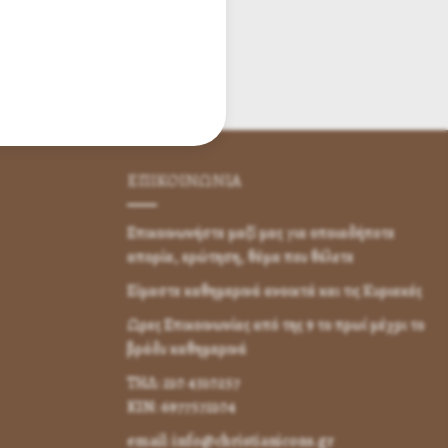
ΕΠΙΚΟΙΝΩΝΊΑ
Επικοινωνήστε μαζί μας για οποιαδήποτε
απορία, ερώτηση, θέμα που θέλετε
Είμαστε καθημερινά ανοικτά και τις Κυριακές
Ωρες Επικοινωνίας από της 9 το πρωί μέχρι το
βράδυ καθημερινά
ΤΗΛ: 210 4310257
KIN: 6977572104
email: info@christianicons.gr