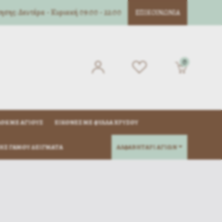
σης: Δευτέρα - Κυριακή 09:00 - 22:00
ΕΠΙΚΟΙΝΩΝΊΑ
0
ΌΚ ΜΈ ΑΓΊΟΥΣ
ΕΙΚΌΝΕΣ ΜΕ ΦΎΛΛΑ ΧΡΥΣΟΎ
ΗΣ ΓΆΜΟΥ ΔΕΊΓΜΑΤΑ
ΑΛΦΑΒΗΤΑΡΙ ΑΓΙΩΝ