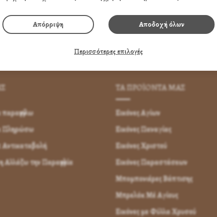
Απόρριψη
Αποδοχή όλων
Περισσότερες επιλογές
ΗΣ
ΤΑ ΠΡΟΪΟΝΤΑ ΜΑΣ
παραγγείλω
Εικόνες Αγίων
α Πληρώσω
Εικόνες Παναγίας
 Αντικαταβολή
Εικόνες Χριστού
 Αλλάζω την Παραγγελία
Εικόνες Παραστάσεων
Μπομπονιέρες Βάπτισης
Μπρελόκ Μέ Αγίους
Εικόνες με Φύλλα Χρυσού