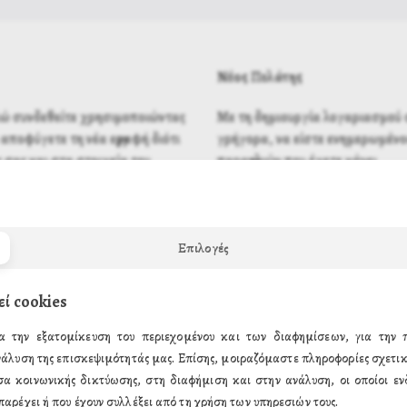
Νέος Πελάτης
λώ συνδεθείτε χρησιμοποιώντας
Με τη δημιουργία λογαριασμού σ
αποφύγετε τη νέα εγγραφή διότι
γρήγορα, να είστε ενημερωμένοι
 σας και στα στοιχεία του
παραγγελιών που έχετε κάνει.
Επιλογές
εί cookies
α την εξατομίκευση του περιεχομένου και των διαφημίσεων, για την
νάλυση της επισκεψιμότητάς μας. Επίσης, μοιραζόμαστε πληροφορίες σχετικ
σα κοινωνικής δικτύωσης, στη διαφήμιση και στην ανάλυση, οι οποίοι ενδ
παρέχει ή που έχουν συλλέξει από τη χρήση των υπηρεσιών τους.