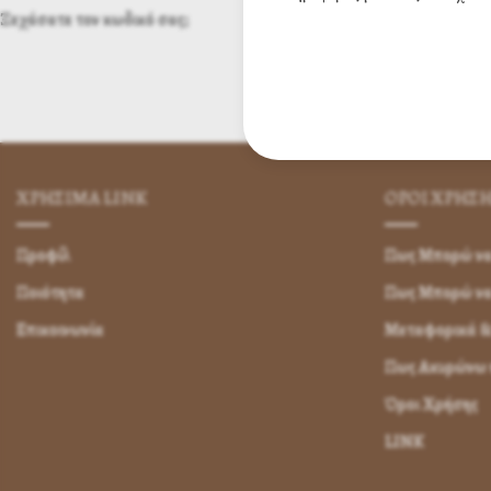
Ξεχάσατε τον κωδικό σας;
ΧΡΗΣΙΜA LINK
ΌΡΟΙ ΧΡΉΣ
Προφίλ
Πως Μπορώ να 
Ποιότητα
Πως Μπορώ ν
Επικοινωνία
Μεταφορικά &
Πως Ακυρώνω η
Όροι Χρήσης
LINK