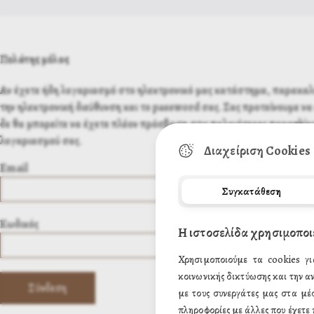
Πελάτης μέλος
Αν έχετε ήδη λογαριασμό στο ηλεκτρονικό μας κατάστημα, παρακα
την ηλεκτρονική διεύθυνση και το password σας. Σας προτείνουμε να 
δε θα μπορείτε να έχετε πλέον πρόσβαση στις παλαιότερες παραγγελίες
λογαριασμού σας.
Διαχείριση Cookies
Email
Συγκατάθεση
Κωδικός
Η ιστοσελίδα χρησιμοποι
Χρησιμοποιούμε τα cookies γι
κοινωνικής δικτύωσης και την α
με τους συνεργάτες μας στα μέ
πληροφορίες με άλλες που έχετε 