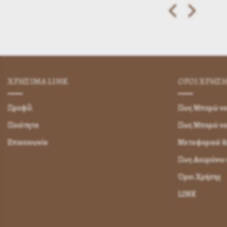
ΧΡΗΣΙΜA LINK
ΌΡΟΙ ΧΡΉΣ
Προφίλ
Πως Μπορώ να 
Ποιότητα
Πως Μπορώ ν
Επικοινωνία
Μεταφορικά &
Πως Ακυρώνω η
Όροι Χρήσης
LINK