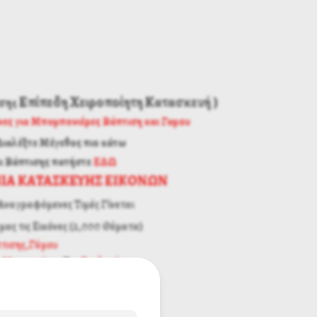
Επίπεδη Χειροποίητη Κατασκευή )
ση
ς
νες για Μπομπονιέρες Βάπτιση και Γαμου
Διαλέξτε Μέγεθος πιο κάτω
ι Βάπτισης
πατήστε
ΕΔΩ
ΙΑ ΚΑΤΑΣΚΕΥΗΣ ΕΙΚΟΝΩΝ
Αναγραφόμενες Τιμές Γίνεται
μας τις Εικόνες (2,000 Θέματα)
πτισης,Γάμου
α
Μοναστήρια
Για
Εκκλησίες
Εγγύηση Ποιότητας