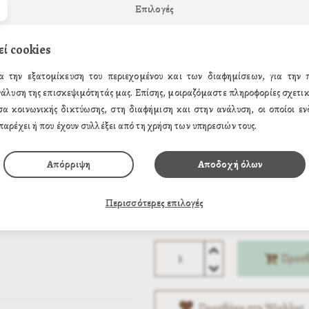
Επιλογές
ΤΗΛΕΦΩΝΙΚΕΣ ΠΑΡΑΓΓΕΛΙΕΣ
Δευτέρα – Κυριακή )
210 431025
εί cookies
α την εξατομίκευση του περιεχομένου και των διαφημίσεων, για την
Επιλέξτε Μέγεθος
νάλυση της επισκεψιμότητάς μας. Επίσης, μοιραζόμαστε πληροφορίες σχετικ
σα κοινωνικής δικτύωσης, στη διαφήμιση και στην ανάλυση, οι οποίοι ενδ
5 x 4 εκ. (1.50€)
παρέχει ή που έχουν συλλέξει από τη χρήση των υπηρεσιών τους.
10 x 14 εκ. (6.20€)
Απόρριψη
Αποδοχή όλων
20 x 26 εκ. (14.88€)
1.50€
Περισσότερες επιλογές
Τιμή:
Προσθ
Προσθήκη στη Wishlist