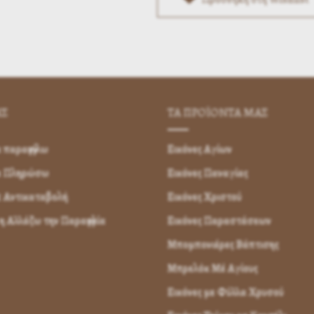
ΗΣ
ΤΑ ΠΡΟΪΟΝΤΑ ΜΑΣ
παραγγείλω
Εικόνες Αγίων
α Πληρώσω
Εικόνες Παναγίας
 Αντικαταβολή
Εικόνες Χριστού
 Αλλάζω την Παραγγελία
Εικόνες Παραστάσεων
Μπομπονιέρες Βάπτισης
Μπρελόκ Μέ Αγίους
Εικόνες με Φύλλα Χρυσού