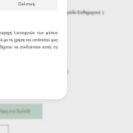
Πολιτική
Από της
9:00
το πρωί έως
11:00
το βράδυ
Καθημερινά (
7 - 6977572104
 παροχή λειτουργιών των μέσων
ά με τη χρήση του ιστότοπου μας
έχεται να συνδυάσουν αυτές τις
6 x 9 εκ. (3.00€)
14 x 20 εκ. (8.68€)
30 x 40 εκ. (26.91€)
ήκη στο Καλάθι