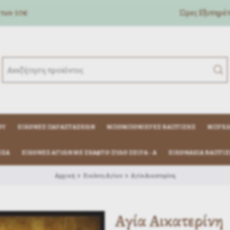
 των 50€
Ώρες Eξυπηρέτη
ΟΎ
ΕΙΚΌΝΕΣ ΠΑΡΑΣΤΆΣΕΩΝ
ΜΠΟΜΠΟΝΙΈΡΕΣ ΒΆΠΤΙΣΗΣ
ΜΠΡΕΛ
ΊΖΑ
ΕΙΚΟΝΕΣ ΑΓΙΩΝ ΜΕ ΣΚΑΦΤΟ ΞΥΛΟ ΣΕΙΡΑ - Α
ΕΙΚΟΝΆΚΙΑ ΒΆΠΤΙΣ
Αρχική
Εικόνες Αγίων
Αγία Αικατερίνη
Αγία Αικατερίνη