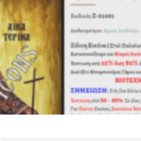
Ζ-02001
Κωδικός:
Διαθεσιμότητα:
Άμεσα Διαθέσιμο
Ξύλινη Εικόνα (
Στυλ Παλαίω
Κατασκευάζουμε και
Μικρές Εικό
50% έως 80%
Έκπτωση από
Διαλέξτε Μπομπονιέρες Γάμου κα
ΒΙΟΤΕΧΝ
ΣΗΜΕΙΩΣΗ
:
Στίς Πιο Κάτω 
Έκπτωση
από
50 - 80%
Σε όλες 
Για
Ιδιώτες
Εικόνες,
Εικονάκια Βά
Για
Εμπόρους
Για
Επαγγελματίες
Γι
Για
Καταστήματα
ΕΛΛΗΝΙΚΗΣ ΚΑΤΑΣΚΕΥΗΣ
Μέ 