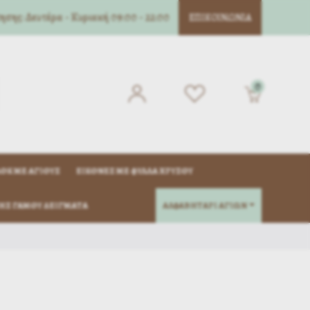
σης: Δευτέρα - Κυριακή 09:00 - 22:00
ΕΠΙΚΟΙΝΩΝΊΑ
0
ΌΚ ΜΈ ΑΓΊΟΥΣ
ΕΙΚΌΝΕΣ ΜΕ ΦΎΛΛΑ ΧΡΥΣΟΎ
ΗΣ ΓΆΜΟΥ ΔΕΊΓΜΑΤΑ
ΑΛΦΑΒΗΤΑΡΙ ΑΓΙΩΝ