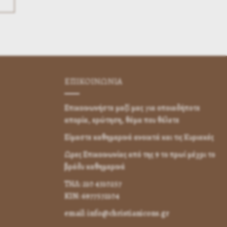
ΕΠΙΚΟΙΝΩΝΊΑ
Επικοινωνήστε μαζί μας για οποιαδήποτε
απορία, ερώτηση, θέμα που θέλετε
Είμαστε καθημερινά ανοικτά και τις Κυριακές
Ωρες Επικοινωνίας από της 9 το πρωί μέχρι το
βράδυ καθημερινά
ΤΗΛ: 210 4310257
KIN: 6977572104
email: info@christianicons.gr