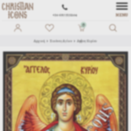
MENU
+30 697 7572104
0
Αρχική
Εικόνες Αγίων
Αγγελος Κυρίου