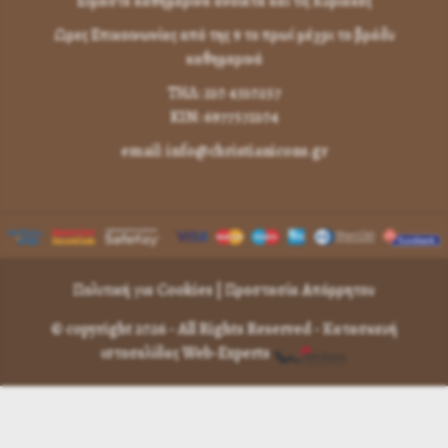
Είμαστε καθημερινά ανοικτά και τις Κυριακές
Ωρες Επικοινωνίας από της 9 το πρωί μέχρι το βράδυ
καθημερινά
ΤΗΛ: 210 4310257
KIN: 6977572104
email: info@christianicons.gr
Πολιτική για Cookies
|
Προστασία Απόρρητου
© copyright 2026 - All Rights Reserved -
Κατασκευή
ιστοσελίδας Web-Experts