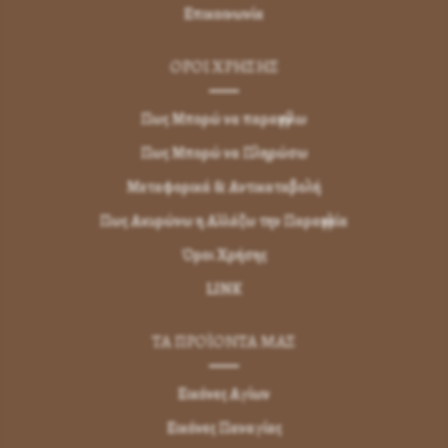
Επικοινωνία
ΌΡΟΙ ΧΡΉΣΗΣ
Πως Μπορώ να παραγγείλω
Πως Μπορώ να Πληρώσω
Μεταφορικά & Αντικαταβολή
Πως Ακυρώνω η Αλλάζω την Παραγγελία
Όροι Χρήσης
LINK
ΤΑ ΠΡΟΪΟΝΤΑ ΜΑΣ
Εικόνες Αγίων
Εικόνες Παναγίας