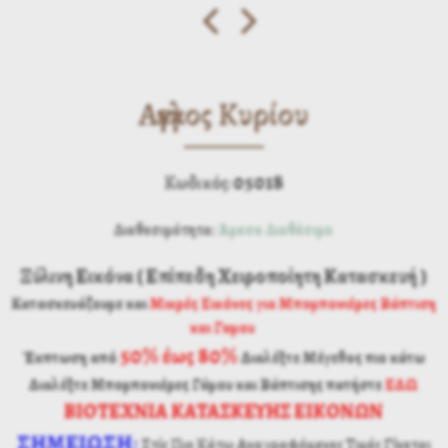
Αγγελος Κυρίου
05018
Κωδικός:
Διαθεσιμότητα:
Άμεσα Διαθέσιμο
Ξύλινη Εικόνα ( Επίπεδη Χειροποίητη Κατασκευή )
Κατασκευάζουμε και
Μικρές Εικόνες για Μπομπονιέρες Βάπτιση
και Γαμου
50% έως 80%
Έκπτωση από
Διαλέξτε Μέγεθος πιο κάτω
Διαλέξτε Μπομπονιέρες Γάμου και Βάπτισης
πατήστε
ΕΔΩ
ΒΙΟΤΕΧΝΙΑ ΚΑΤΑΣΚΕΥΗΣ ΕΙΚΟΝΩΝ
ΣΗΜΕΙΩΣΗ
:
Στίς Πιο Κάτω Αναγραφόμενες Τιμές Γίνεται