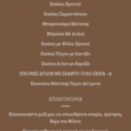
Εικόνες Χριστού
Εικόνες Παραστάσεων
Μπομπονιέρες Βάπτισης
Μπρελόκ Μέ Αγίους
Εικόνες με Φύλλα Χρυσού
Εικόνες Τοίχου με Καντήλι
Εικόνες Αγίων με Κορνίζα
ΕΙΚΟΝΕΣ ΑΓΙΩΝ ΜΕ ΣΚΑΦΤΟ ΞΥΛΟ ΣΕΙΡΑ - Α
Εικονάκια Βάπτισης Γάμου Δείγματα
ΕΠΙΚΟΙΝΩΝΊΑ
Επικοινωνήστε μαζί μας για οποιαδήποτε απορία, ερώτηση,
θέμα που θέλετε