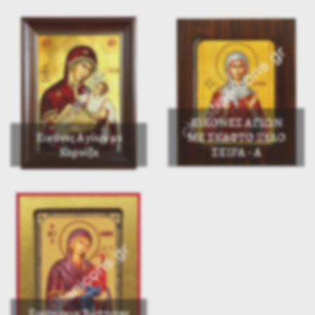
ΕΙΚΟΝΕΣ ΑΓΙΩΝ
Εικόνες Αγίων με
ΜΕ ΣΚΑΦΤΟ ΞΥΛΟ
Κορνίζα
ΣΕΙΡΑ - Α
Εικονάκια Βάπτισης