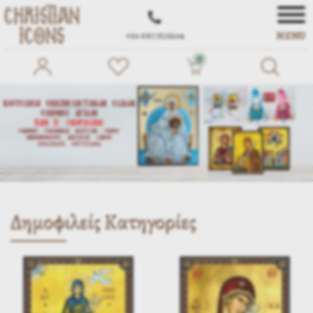
MENU
+30 697 7572104
0
Δημοφιλείς Κατηγορίες