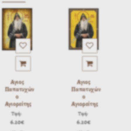
Αγιος
Αγιος
Παπατυχών
Παπατυχών
ο
ο
Αγιορείτης
Αγιορείτης
Τιμή:
Τιμή:
6.20€
6.20€