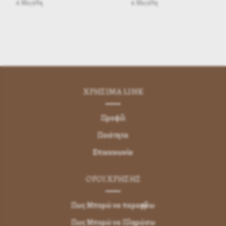
6 Μεγέθη
6 Μεγέθη
ΧΡΗΣΙΜA LINK
Προφίλ
Ποιότητα
Επικοινωνία
ΌΡΟΙ ΧΡΉΣΗΣ
Πως Μπορώ να παραγγείλω
Πως Μπορώ να Πληρώσω