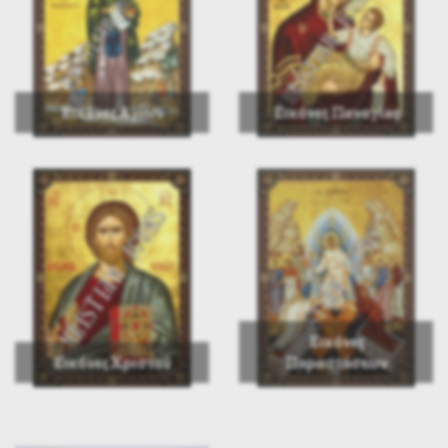
Εικόνες Αγίων
Εικόνες Παναγίας
Εικόνες
Εικόνες Χριστού
Παραστάσεων