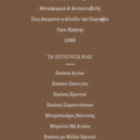
Μεταφορικά & Αντικαταβολή
Πως Ακυρώνω η Αλλάζω την Παραγγελία
Όροι Χρήσης
LINK
ΤΑ ΠΡΟΪΟΝΤΑ ΜΑΣ
Εικόνες Αγίων
Εικόνες Παναγίας
Εικόνες Χριστού
Εικόνες Παραστάσεων
Μπομπονιέρες Βάπτισης
Μπρελόκ Μέ Αγίους
Εικόνες με Φύλλα Χρυσού