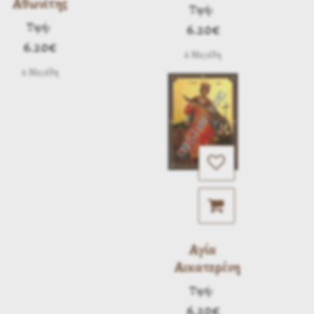
Αθωνίτης
Τιμή:
Τιμή:
6.20€
6.20€
6 Μεγέθη
6 Μεγέθη
Αγία
Αικατερίνη
Τιμή:
6.20€