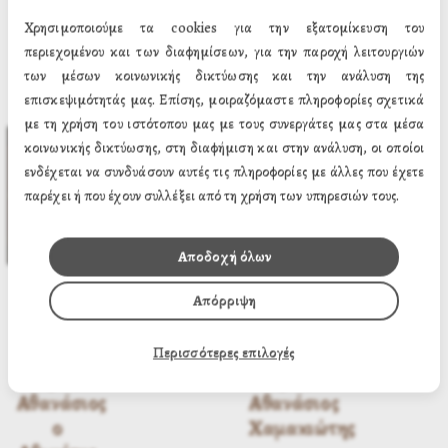
Μετεωρίτης
6.20€
Χρησιμοποιούμε τα cookies για την εξατομίκευση του
Τιμή:
6 Μεγέθη
περιεχομένου και των διαφημίσεων, για την παροχή λειτουργιών
6.20€
των μέσων κοινωνικής δικτύωσης και την ανάλυση της
επισκεψιμότητάς μας. Επίσης, μοιραζόμαστε πληροφορίες σχετικά
6 Μεγέθη
με τη χρήση του ιστότοπου μας με τους συνεργάτες μας στα μέσα
κοινωνικής δικτύωσης, στη διαφήμιση και στην ανάλυση, οι οποίοι
ενδέχεται να συνδυάσουν αυτές τις πληροφορίες με άλλες που έχετε
παρέχει ή που έχουν συλλέξει από τη χρήση των υπηρεσιών τους.
Αποδοχή όλων
Απόρριψη
Περισσότερες επιλογές
Άγιος
Αγιος
Αθανάσιος
Αθανάσιος
ο
Χαμακιώτης