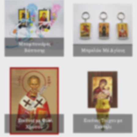
Μπομπονιέρες
Βάπτισης
Μπρελόκ Μέ Αγίους
Εικόνες με Φύλλα
Εικόνες Τοίχου με
Χρυσού
Καντήλι