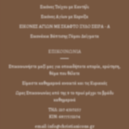
Εικόνες Τοίχου με Καντήλι
Εικόνες Αγίων με Κορνίζα
ΕΙΚΟΝΕΣ ΑΓΙΩΝ ΜΕ ΣΚΑΦΤΟ ΞΥΛΟ ΣΕΙΡΑ - Α
Εικονάκια Βάπτισης Γάμου Δείγματα
ΕΠΙΚΟΙΝΩΝΊΑ
Επικοινωνήστε μαζί μας για οποιαδήποτε απορία, ερώτηση,
θέμα που θέλετε
Είμαστε καθημερινά ανοικτά και τις Κυριακές
Ωρες Επικοινωνίας από της 9 το πρωί μέχρι το βράδυ
καθημερινά
ΤΗΛ: 210 4310257
KIN: 6977572104
email: info@christianicons.gr