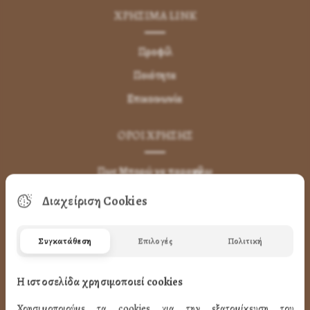
ΧΡΗΣΙΜA LINK
Προφίλ
Ποιότητα
Επικοινωνία
ΌΡΟΙ ΧΡΉΣΗΣ
Πως Μπορώ να παραγγείλω
Πως Μπορώ να Πληρώσω
Διαχείριση Cookies
Μεταφορικά & Αντικαταβολή
Πως Ακυρώνω η Αλλάζω την Παραγγελία
Συγκατάθεση
Επιλογές
Πολιτική
Όροι Χρήσης
Η ιστοσελίδα χρησιμοποιεί cookies
LINK
Χρησιμοποιούμε τα cookies για την εξατομίκευση του