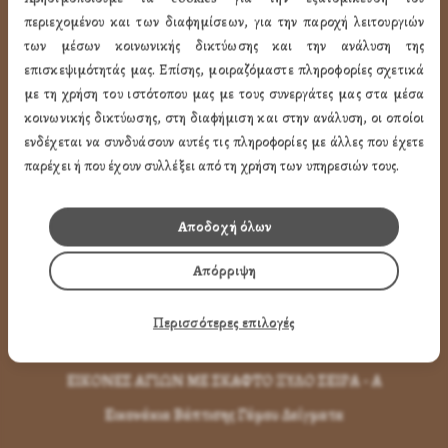
ΤΑ ΠΡΟΪΟΝΤΑ ΜΑΣ
περιεχομένου και των διαφημίσεων, για την παροχή λειτουργιών
των μέσων κοινωνικής δικτύωσης και την ανάλυση της
επισκεψιμότητάς μας. Επίσης, μοιραζόμαστε πληροφορίες σχετικά
Εικόνες Αγίων
με τη χρήση του ιστότοπου μας με τους συνεργάτες μας στα μέσα
Εικόνες Παναγίας
κοινωνικής δικτύωσης, στη διαφήμιση και στην ανάλυση, οι οποίοι
Εικόνες Χριστού
ενδέχεται να συνδυάσουν αυτές τις πληροφορίες με άλλες που έχετε
παρέχει ή που έχουν συλλέξει από τη χρήση των υπηρεσιών τους.
Εικόνες Παραστάσεων
Μπομπονιέρες Βάπτισης
Αποδοχή όλων
Μπρελόκ Μέ Αγίους
Απόρριψη
Εικόνες με Φύλλα Χρυσού
Εικόνες Τοίχου με Καντήλι
Περισσότερες επιλογές
Εικόνες Αγίων με Κορνίζα
ΕΙΚΟΝΕΣ ΑΓΙΩΝ ΜΕ ΣΚΑΦΤΟ ΞΥΛΟ ΣΕΙΡΑ - Α
Εικονάκια Βάπτισης Γάμου Δείγματα