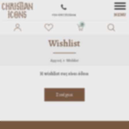
MENU
+30 697 7572104
0
Wishlist
Αρχική
Wishlist
Η wishlist σας είναι άδεια