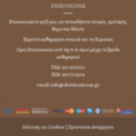
ΕΠΙΚΟΙΝΩΝΊΑ
Επικοινωνήστε μαζί μας για οποιαδήποτε απορία, ερώτηση,
θέμα που θέλετε
Είμαστε καθημερινά ανοικτά και τις Κυριακές
Ωρες Επικοινωνίας από της 9 το πρωί μέχρι το βράδυ
καθημερινά
ΤΗΛ: 210 4310257
KIN: 6977572104
email: info@christianicons.gr
Πολιτική για Cookies
|
Προστασία Απόρρητου