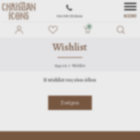
MENU
+30 697 7572104
0
Wishlist
Αρχική
Wishlist
Η wishlist σας είναι άδεια