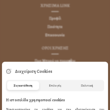
ΧΡΗΣΙΜA LINK
Προφίλ
Ποιότητα
Επικοινωνία
ΌΡΟΙ ΧΡΉΣΗΣ
Πως Μπορώ να παραγγείλω
Πως Μπορώ να Πληρώσω
Διαχείριση Cookies
Μεταφορικά & Αντικαταβολή
Πως Ακυρώνω η Αλλάζω την Παραγγελία
Συγκατάθεση
Επιλογές
Πολιτική
Όροι Χρήσης
Η ιστοσελίδα χρησιμοποιεί cookies
LINK
Χρησιμοποιούμε τα cookies για την εξατομίκευση του