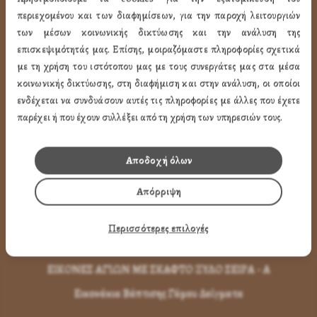
ΤΑ ΠΡΟΪΟΝΤΑ ΜΑΣ
περιεχομένου και των διαφημίσεων, για την παροχή λειτουργιών
των μέσων κοινωνικής δικτύωσης και την ανάλυση της
επισκεψιμότητάς μας. Επίσης, μοιραζόμαστε πληροφορίες σχετικά
Εικόνες Αγίων
με τη χρήση του ιστότοπου μας με τους συνεργάτες μας στα μέσα
Εικόνες Παναγίας
κοινωνικής δικτύωσης, στη διαφήμιση και στην ανάλυση, οι οποίοι
Εικόνες Χριστού
ενδέχεται να συνδυάσουν αυτές τις πληροφορίες με άλλες που έχετε
παρέχει ή που έχουν συλλέξει από τη χρήση των υπηρεσιών τους.
Εικόνες Παραστάσεων
Μπομπονιέρες Βάπτισης
Αποδοχή όλων
Μπρελόκ Μέ Αγίους
Απόρριψη
Εικόνες με Φύλλα Χρυσού
Εικόνες Τοίχου με Καντήλι
Περισσότερες επιλογές
Εικόνες Αγίων με Κορνίζα
ΕΙΚΟΝΕΣ ΑΓΙΩΝ ΜΕ ΣΚΑΦΤΟ ΞΥΛΟ ΣΕΙΡΑ - Α
Εικονάκια Βάπτισης Γάμου Δείγματα