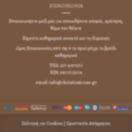
ΕΠΙΚΟΙΝΩΝΊΑ
Επικοινωνήστε μαζί μας για οποιαδήποτε απορία, ερώτηση,
θέμα που θέλετε
Είμαστε καθημερινά ανοικτά και τις Κυριακές
Ωρες Επικοινωνίας από της 9 το πρωί μέχρι το βράδυ
καθημερινά
ΤΗΛ: 210 4310257
KIN: 6977572104
email: info@christianicons.gr
Πολιτική για Cookies
|
Προστασία Απόρρητου