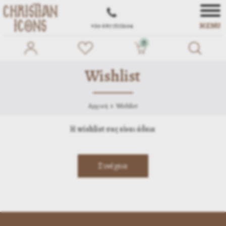
MENU
+30 697 7572104
0
Wishlist
Αρχική
Wishlist
Η wishlist σας είναι άδεια