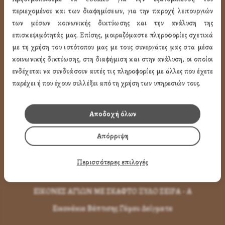
ΤΑ ΠΡΟΪΟΝΤΑ ΜΑΣ
περιεχομένου και των διαφημίσεων, για την παροχή λειτουργιών
των μέσων κοινωνικής δικτύωσης και την ανάλυση της
επισκεψιμότητάς μας. Επίσης, μοιραζόμαστε πληροφορίες σχετικά
Εικόνες Αγίων
με τη χρήση του ιστότοπου μας με τους συνεργάτες μας στα μέσα
Εικόνες Παναγίας
κοινωνικής δικτύωσης, στη διαφήμιση και στην ανάλυση, οι οποίοι
Εικόνες Χριστού
ενδέχεται να συνδυάσουν αυτές τις πληροφορίες με άλλες που έχετε
παρέχει ή που έχουν συλλέξει από τη χρήση των υπηρεσιών τους.
Εικόνες Παραστάσεων
Μπομπονιέρες Βάπτισης
Αποδοχή όλων
Μπρελόκ Μέ Αγίους
Απόρριψη
Εικόνες με Φύλλα Χρυσού
Εικόνες Τοίχου με Καντήλι
Περισσότερες επιλογές
Εικόνες Αγίων με Κορνίζα
ΕΙΚΟΝΕΣ ΑΓΙΩΝ ΜΕ ΣΚΑΦΤΟ ΞΥΛΟ ΣΕΙΡΑ - Α
Εικονάκια Βάπτισης Γάμου Δείγματα