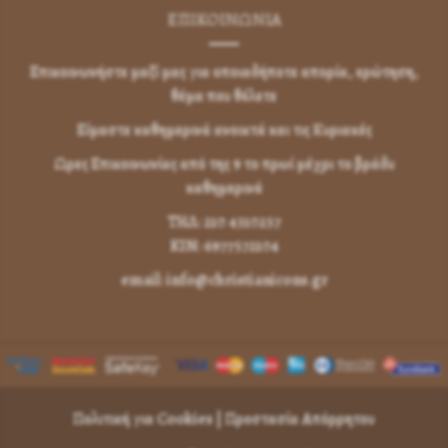
ΕΠΙΚΟΙΝΩΝΊΑ
Επικοινωνήστε μαζί μας για οποιαδήποτε απορία, ερώτηση,
θέμα που θέλετε
Είμαστε καθημερινά ανοικτά και τις Κυριακές
Ωρες Επικοινωνίας από της 9 το πρωί μέχρι το βράδυ
καθημερινά
ΤΗΛ: 210 4310257
KIN: 6977572104
email: info@christianicons.gr
Πολιτική για Cookies
|
Προστασία Απόρρητου