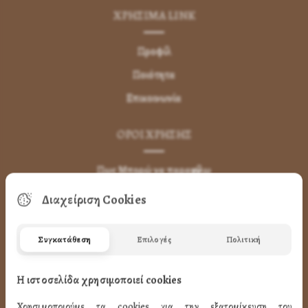
ΧΡΗΣΙΜA LINK
Προφίλ
Ποιότητα
Επικοινωνία
ΌΡΟΙ ΧΡΉΣΗΣ
Πως Μπορώ να παραγγείλω
Πως Μπορώ να Πληρώσω
Διαχείριση Cookies
Μεταφορικά & Αντικαταβολή
Πως Ακυρώνω η Αλλάζω την Παραγγελία
Συγκατάθεση
Επιλογές
Πολιτική
Όροι Χρήσης
Η ιστοσελίδα χρησιμοποιεί cookies
LINK
Χρησιμοποιούμε τα cookies για την εξατομίκευση του