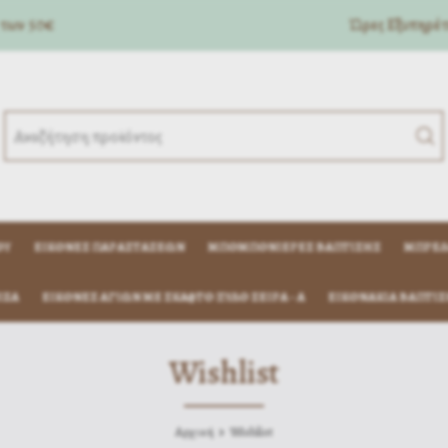
 των 50€
Ώρες Eξυπηρέτη
ΟΎ
ΕΙΚΌΝΕΣ ΠΑΡΑΣΤΆΣΕΩΝ
ΜΠΟΜΠΟΝΙΈΡΕΣ ΒΆΠΤΙΣΗΣ
ΜΠΡΕΛ
ΊΖΑ
ΕΙΚΟΝΕΣ ΑΓΙΩΝ ΜΕ ΣΚΑΦΤΟ ΞΥΛΟ ΣΕΙΡΑ - Α
ΕΙΚΟΝΆΚΙΑ ΒΆΠΤΙΣ
Wishlist
Αρχική
Wishlist