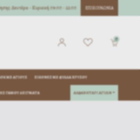
σης: Δευτέρα - Κυριακή 09:00 - 22:00
ΕΠΙΚΟΙΝΩΝΊΑ
0
ΌΚ ΜΈ ΑΓΊΟΥΣ
ΕΙΚΌΝΕΣ ΜΕ ΦΎΛΛΑ ΧΡΥΣΟΎ
ΗΣ ΓΆΜΟΥ ΔΕΊΓΜΑΤΑ
ΑΛΦΑΒΗΤΑΡΙ ΑΓΙΩΝ