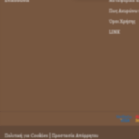
Επικοινωνία
Μεταφορικά &
Πως Ακυρώνω η
Όροι Χρήσης
LINK
Πολιτική για Cookies
|
Προστασία Απόρρητου