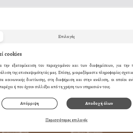
Η wishlist σας είναι άδεια
Επιλογές
εί cookies
α την εξατομίκευση του περιεχομένου και των διαφημίσεων, για την
νάλυση της επισκεψιμότητάς μας. Επίσης, μοιραζόμαστε πληροφορίες σχετικ
σα κοινωνικής δικτύωσης, στη διαφήμιση και στην ανάλυση, οι οποίοι ενδ
παρέχει ή που έχουν συλλέξει από τη χρήση των υπηρεσιών τους.
ΗΣ
ΤΑ ΠΡΟΪΟΝΤΑ ΜΑΣ
Απόρριψη
Αποδοχή όλων
παραγγείλω
Εικόνες Αγίων
Περισσότερες επιλογές
α Πληρώσω
Εικόνες Παναγίας