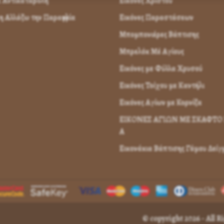
 Αντικαταβολή
Εικόνες Χριστού
 Αλλάζω την Παραγγελία
Εικόνες Παραστάσεων
Μπομπονιέρες Βάπτισης
Μπρελόκ Μέ Αγίους
Εικόνες με Φύλλα Χρυσού
Εικόνες Τοίχου με Καντήλι
Εικόνες Αγίων με Κορνίζα
ΕΙΚΟΝΕΣ ΑΓΙΩΝ ΜΕ ΣΚΑΦΤΟ 
Α
Εικονάκια Βάπτισης Γάμου Δεί
© copyright 2026 - All 