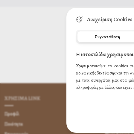
Διαχείριση Cookies
Συγκατάθεση
Η ιστοσελίδα χρησιμοποι
Χρησιμοποιούμε τα cookies γι
κοινωνικής δικτύωσης και την α
με τους συνεργάτες μας στα μέ
πληροφορίες με άλλες που έχετε 
ΧΡΗΣΙΜA LINK
ΌΡΟΙ ΧΡΉΣ
Προφίλ
Πως Μπορώ να 
Ποιότητα
Πως Μπορώ ν