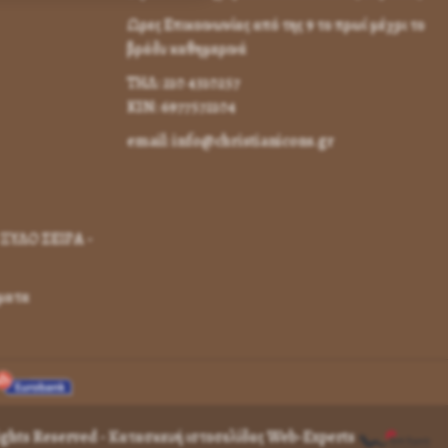
Ωρες Επικοινωνίας από της 9 το πρωί μέχρι το
βράδυ καθημερινά
ΤΗΛ: 210 4310257
KIN: 6977572104
email: info@christianicons.gr
ΞΥΛΟ ΣΕΙΡΑ -
γματα
Rights Reserved -
Κατασκευή ιστοσελίδας Web-Experts