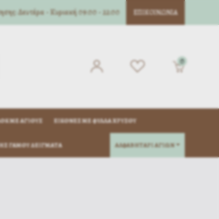
σης: Δευτέρα - Κυριακή 09:00 - 22:00
ΕΠΙΚΟΙΝΩΝΊΑ
0
ΌΚ ΜΈ ΑΓΊΟΥΣ
ΕΙΚΌΝΕΣ ΜΕ ΦΎΛΛΑ ΧΡΥΣΟΎ
ΗΣ ΓΆΜΟΥ ΔΕΊΓΜΑΤΑ
ΑΛΦΑΒΗΤΑΡΙ ΑΓΙΩΝ