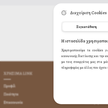
Διαχείριση Cookies
Συγκατάθεση
Η ιστοσελίδα χρησιμοποι
Χρησιμοποιούμε τα cookies γι
κοινωνικής δικτύωσης και την α
με τους συνεργάτες μας στα μέ
πληροφορίες με άλλες που έχετε 
ΧΡΗΣΙΜA LINK
ΌΡΟΙ ΧΡΉΣ
Προφίλ
Πως Μπορώ να 
Ποιότητα
Πως Μπορώ ν
Επικοινωνία
Μεταφορικά &