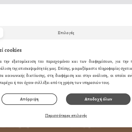
Το καλάθι αγορών σας είναι άδειο!
Επιλογές
εί cookies
α την εξατομίκευση του περιεχομένου και των διαφημίσεων, για την
νάλυση της επισκεψιμότητάς μας. Επίσης, μοιραζόμαστε πληροφορίες σχετικ
σα κοινωνικής δικτύωσης, στη διαφήμιση και στην ανάλυση, οι οποίοι ενδ
παρέχει ή που έχουν συλλέξει από τη χρήση των υπηρεσιών τους.
ΗΣ
ΤΑ ΠΡΟΪΟΝΤΑ ΜΑΣ
Απόρριψη
Αποδοχή όλων
παραγγείλω
Εικόνες Αγίων
α Πληρώσω
Εικόνες Παναγίας
Περισσότερες επιλογές
 Αντικαταβολή
Εικόνες Χριστού