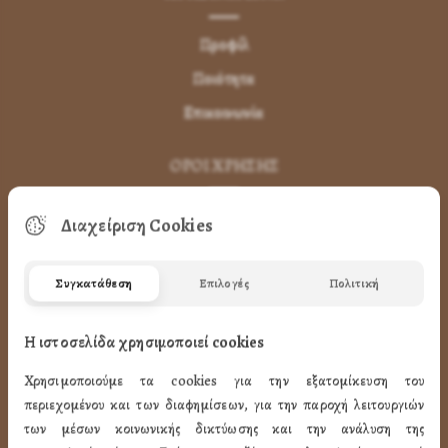
Προφίλ
Ποιότητα
Επικοινωνία
ΌΡΟΙ ΧΡΉΣΗΣ
Πως Μπορώ να παραγγείλω
Διαχείριση Cookies
Πως Μπορώ να Πληρώσω
Συγκατάθεση
Επιλογές
Πολιτική
Μεταφορικά & Αντικαταβολή
Πως Ακυρώνω η Αλλάζω την Παραγγελία
Η ιστοσελίδα χρησιμοποιεί cookies
Όροι Χρήσης
Χρησιμοποιούμε τα cookies για την εξατομίκευση του
LINK
περιεχομένου και των διαφημίσεων, για την παροχή λειτουργιών
των μέσων κοινωνικής δικτύωσης και την ανάλυση της
ΤΑ ΠΡΟΪΟΝΤΑ ΜΑΣ