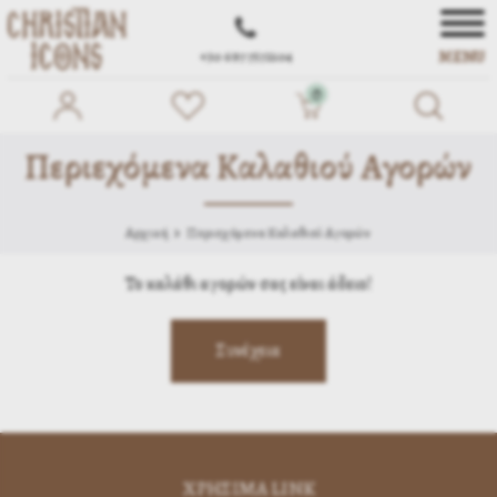
MENU
+30 697 7572104
0
Περιεχόμενα Καλαθιού Αγορών
Αρχική
Περιεχόμενα Καλαθιού Αγορών
Το καλάθι αγορών σας είναι άδειο!
ΧΡΗΣΙΜA LINK