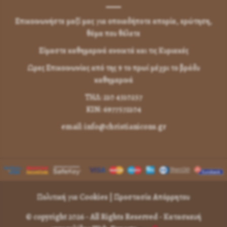
Επικοινωνήστε μαζί μας για οποιαδήποτε απορία, ερώτηση,
θέμα που θέλετε
Είμαστε καθημερινά ανοικτά και τις Κυριακές
Ωρες Επικοινωνίας από της 9 το πρωί μέχρι το βράδυ
καθημερινά
ΤΗΛ: 210 4310257
KIN: 6977572104
email: info@christianicons.gr
Πολιτική για Cookies
|
Προστασία Απόρρητου
© copyright 2026 - All Rights Reserved -
Κατασκευή