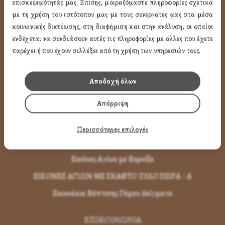
επισκεψιμότητάς μας. Επίσης, μοιραζόμαστε πληροφορίες σχετικά
με τη χρήση του ιστότοπου μας με τους συνεργάτες μας στα μέσα
Εικόνες Αγίων
κοινωνικής δικτύωσης, στη διαφήμιση και στην ανάλυση, οι οποίοι
ενδέχεται να συνδυάσουν αυτές τις πληροφορίες με άλλες που έχετε
Εικόνες Παναγίας
παρέχει ή που έχουν συλλέξει από τη χρήση των υπηρεσιών τους.
Εικόνες Χριστού
Εικόνες Παραστάσεων
Αποδοχή όλων
Μπομπονιέρες Βάπτισης
Απόρριψη
Μπρελόκ Μέ Αγίους
Εικόνες με Φύλλα Χρυσού
Περισσότερες επιλογές
Εικόνες Τοίχου με Καντήλι
Εικόνες Αγίων με Κορνίζα
ΕΙΚΟΝΕΣ ΑΓΙΩΝ ΜΕ ΣΚΑΦΤΟ ΞΥΛΟ ΣΕΙΡΑ - Α
Εικονάκια Βάπτισης Γάμου Δείγματα
ΕΠΙΚΟΙΝΩΝΊΑ