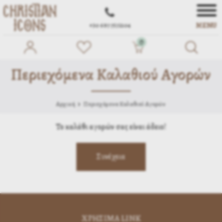
MENU
+30 697 7572104
0
Περιεχόμενα Καλαθιού Αγορών
Αρχική
Περιεχόμενα Καλαθιού Αγορών
Το καλάθι αγορών σας είναι άδειο!
ΧΡΗΣΙΜA LINK