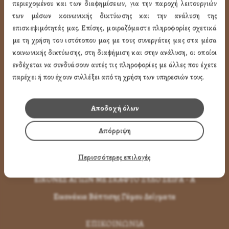
περιεχομένου και των διαφημίσεων, για την παροχή λειτουργιών
των μέσων κοινωνικής δικτύωσης και την ανάλυση της
Εικόνες Αγίων
επισκεψιμότητάς μας. Επίσης, μοιραζόμαστε πληροφορίες σχετικά
Εικόνες Παναγίας
με τη χρήση του ιστότοπου μας με τους συνεργάτες μας στα μέσα
κοινωνικής δικτύωσης, στη διαφήμιση και στην ανάλυση, οι οποίοι
Εικόνες Χριστού
ενδέχεται να συνδυάσουν αυτές τις πληροφορίες με άλλες που έχετε
Εικόνες Παραστάσεων
παρέχει ή που έχουν συλλέξει από τη χρήση των υπηρεσιών τους.
Μπομπονιέρες Βάπτισης
Αποδοχή όλων
Μπρελόκ Μέ Αγίους
Εικόνες με Φύλλα Χρυσού
Απόρριψη
Εικόνες Τοίχου με Καντήλι
Περισσότερες επιλογές
Εικόνες Αγίων με Κορνίζα
ΕΙΚΟΝΕΣ ΑΓΙΩΝ ΜΕ ΣΚΑΦΤΟ ΞΥΛΟ ΣΕΙΡΑ - Α
Εικονάκια Βάπτισης Γάμου Δείγματα
ΕΠΙΚΟΙΝΩΝΊΑ