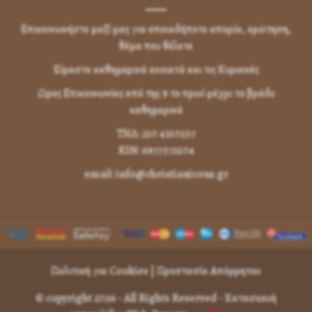
Επικοινωνήστε μαζί μας για οποιαδήποτε απορία, ερώτηση,
θέμα που θέλετε
Είμαστε καθημερινά ανοικτά και τις Κυριακές
Ωρες Επικοινωνίας από της 9 το πρωί μέχρι το βράδυ
καθημερινά
ΤΗΛ: 210 4310257
KIN: 6977572104
email: info@christianicons.gr
Πολιτική για Cookies
|
Προστασία Απόρρητου
© copyright 2026 - All Rights Reserved -
Κατασκευή