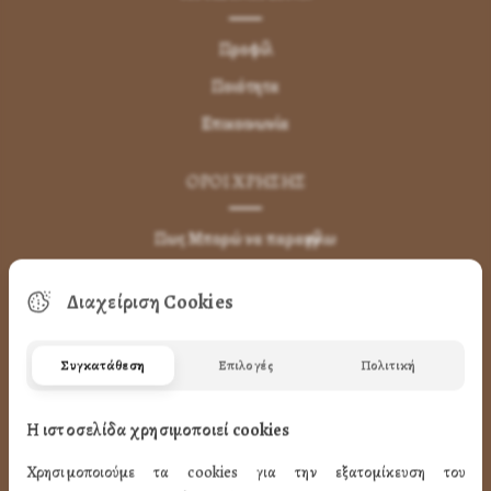
Προφίλ
Ποιότητα
Επικοινωνία
ΌΡΟΙ ΧΡΉΣΗΣ
Πως Μπορώ να παραγγείλω
Πως Μπορώ να Πληρώσω
Διαχείριση Cookies
Μεταφορικά & Αντικαταβολή
Πως Ακυρώνω η Αλλάζω την Παραγγελία
Συγκατάθεση
Επιλογές
Πολιτική
Όροι Χρήσης
LINK
Η ιστοσελίδα χρησιμοποιεί cookies
Χρησιμοποιούμε τα cookies για την εξατομίκευση του
ΤΑ ΠΡΟΪΟΝΤΑ ΜΑΣ