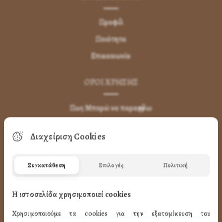
Προφίλ
Ποιότητα
Επικοινωνία
ΌΡΟΙ ΧΡΉΣΗΣ
Πως Μπορώ να παραγγείλω
Πως Μπορώ να Πληρώσω
Διαχείριση Cookies
Μεταφορικά & Αντικαταβολή
Πως Ακυρώνω η Αλλάζω την Παραγγελία
Συγκατάθεση
Επιλογές
Πολιτική
Όροι Χρήσης
LINK
Η ιστοσελίδα χρησιμοποιεί cookies
Χρησιμοποιούμε τα cookies για την εξατομίκευση του
ΤΑ ΠΡΟΪΟΝΤΑ ΜΑΣ