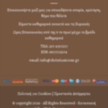
Επικοινωνήστε μαζί μας για οποιαδήποτε απορία, ερώτηση,
θέμα που θέλετε
Είμαστε καθημερινά ανοικτά και τις Κυριακές
Ωρες Επικοινωνίας από της 9 το πρωί μέχρι το βράδυ
καθημερινά
ΤΗΛ: 210 4310257
KIN: 6977572104
email: info@christianicons.gr
Πολιτική για Cookies
|
Προστασία Απόρρητου
© copyright 2026 - All Rights Reserved -
Κατασκευή