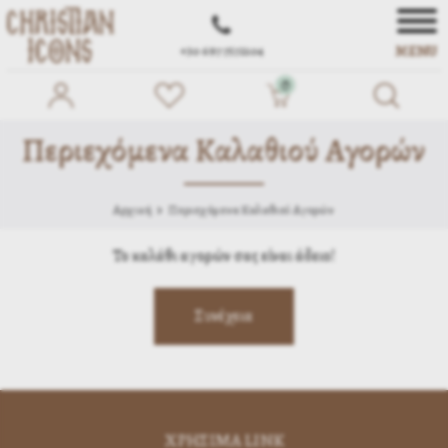
MENU
+30 697 7572104
0
Περιεχόμενα Καλαθιού Αγορών
Αρχική
Περιεχόμενα Καλαθιού Αγορών
Το καλάθι αγορών σας είναι άδειο!
ΧΡΗΣΙΜA LINK