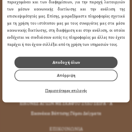
περιεχομένου και των διαφημίσεων, για την παροχή λειτουργιών
των μέσων κοινωνικής δικτύωσης και την ανάλυση της
Εικόνες Αγίων
επισκεψιμότητάς μας. Επίσης, μοιραζόμαστε πληροφορίες σχετικά
Εικόνες Παναγίας
με τη χρήση του ιστότοπου μας με τους συνεργάτες μας στα μέσα
κοινωνικής δικτύωσης, στη διαφήμιση και στην ανάλυση, οι οποίοι
Εικόνες Χριστού
ενδέχεται να συνδυάσουν αυτές τις πληροφορίες με άλλες που έχετε
Εικόνες Παραστάσεων
παρέχει ή που έχουν συλλέξει από τη χρήση των υπηρεσιών τους.
Μπομπονιέρες Βάπτισης
Αποδοχή όλων
Μπρελόκ Μέ Αγίους
Εικόνες με Φύλλα Χρυσού
Απόρριψη
Εικόνες Τοίχου με Καντήλι
Περισσότερες επιλογές
Εικόνες Αγίων με Κορνίζα
ΕΙΚΟΝΕΣ ΑΓΙΩΝ ΜΕ ΣΚΑΦΤΟ ΞΥΛΟ ΣΕΙΡΑ - Α
Εικονάκια Βάπτισης Γάμου Δείγματα
ΕΠΙΚΟΙΝΩΝΊΑ