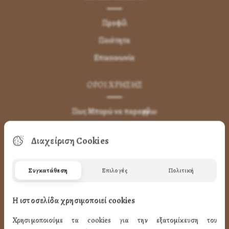
Προφίλ
Ποιότητα
Επικοινωνία
ΌΡΟΙ ΧΡΉΣΗΣ
Πως Μπορώ να παραγγείλω
Πως Μπορώ να Πληρώσω
Διαχείριση Cookies
Μεταφορικά & Αντικαταβολή
Πως Ακυρώνω η Αλλάζω την Παραγγελία
Συγκατάθεση
Επιλογές
Πολιτική
Όροι Χρήσης
LINK
Η ιστοσελίδα χρησιμοποιεί cookies
Χρησιμοποιούμε τα cookies για την εξατομίκευση του
ΤΑ ΠΡΟΪΟΝΤΑ ΜΑΣ