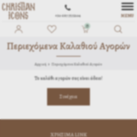
MENU
+30 697 7572104
0
Περιεχόμενα Καλαθιού Αγορών
Αρχική
Περιεχόμενα Καλαθιού Αγορών
Το καλάθι αγορών σας είναι άδειο!
ΧΡΗΣΙΜA LINK