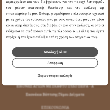
περιεχομένου και των διαφημίσεων, για την παροχή λειτουργιών
των μέσων κοινωνικής δικτύωσης και την ανάλυση της
Εικόνες Αγίων
επισκεψιμότητάς μας. Επίσης, μοιραζόμαστε πληροφορίες σχετικά
Εικόνες Παναγίας
με τη χρήση του ιστότοπου μας με τους συνεργάτες μας στα μέσα
κοινωνικής δικτύωσης, στη διαφήμιση και στην ανάλυση, οι οποίοι
Εικόνες Χριστού
ενδέχεται να συνδυάσουν αυτές τις πληροφορίες με άλλες που έχετε
Εικόνες Παραστάσεων
παρέχει ή που έχουν συλλέξει από τη χρήση των υπηρεσιών τους.
Μπομπονιέρες Βάπτισης
Αποδοχή όλων
Μπρελόκ Μέ Αγίους
Εικόνες με Φύλλα Χρυσού
Απόρριψη
Εικόνες Τοίχου με Καντήλι
Περισσότερες επιλογές
Εικόνες Αγίων με Κορνίζα
ΕΙΚΟΝΕΣ ΑΓΙΩΝ ΜΕ ΣΚΑΦΤΟ ΞΥΛΟ ΣΕΙΡΑ - Α
Εικονάκια Βάπτισης Γάμου Δείγματα
ΕΠΙΚΟΙΝΩΝΊΑ