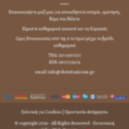
Επικοινωνήστε μαζί μας για οποιαδήποτε απορία, ερώτηση,
θέμα που θέλετε
Είμαστε καθημερινά ανοικτά και τις Κυριακές
Ωρες Επικοινωνίας από της 9 το πρωί μέχρι το βράδυ
καθημερινά
ΤΗΛ: 210 4310257
KIN: 6977572104
email: info@christianicons.gr
Πολιτική για Cookies
|
Προστασία Απόρρητου
© copyright 2026 - All Rights Reserved -
Κατασκευή