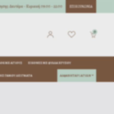
σης: Δευτέρα - Κυριακή 09:00 - 22:00
ΕΠΙΚΟΙΝΩΝΊΑ
0
ΌΚ ΜΈ ΑΓΊΟΥΣ
ΕΙΚΌΝΕΣ ΜΕ ΦΎΛΛΑ ΧΡΥΣΟΎ
ΗΣ ΓΆΜΟΥ ΔΕΊΓΜΑΤΑ
ΑΛΦΑΒΗΤΑΡΙ ΑΓΙΩΝ