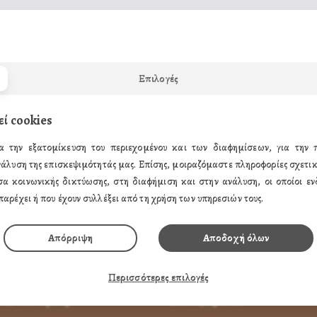
Το καλάθι αγορών σας είναι άδειο!
Επιλογές
εί cookies
α την εξατομίκευση του περιεχομένου και των διαφημίσεων, για την
νάλυση της επισκεψιμότητάς μας. Επίσης, μοιραζόμαστε πληροφορίες σχετικ
σα κοινωνικής δικτύωσης, στη διαφήμιση και στην ανάλυση, οι οποίοι ενδ
παρέχει ή που έχουν συλλέξει από τη χρήση των υπηρεσιών τους.
ΗΣ
ΤΑ ΠΡΟΪΟΝΤΑ ΜΑΣ
Απόρριψη
Αποδοχή όλων
παραγγείλω
Εικόνες Αγίων
α Πληρώσω
Εικόνες Παναγίας
Περισσότερες επιλογές
 Αντικαταβολή
Εικόνες Χριστού