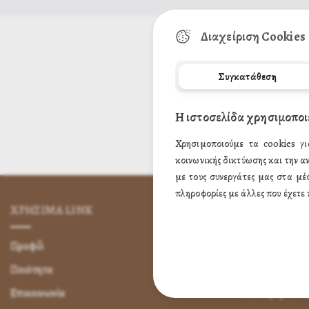
Διαχείριση Cookies
Συγκατάθεση
Η ιστοσελίδα χρησιμοποι
Χρησιμοποιούμε τα cookies γι
κοινωνικής δικτύωσης και την α
με τους συνεργάτες μας στα μέ
πληροφορίες με άλλες που έχετε 
ΧΡΗΣΙΜA LINK
ΌΡΟΙ ΧΡΉΣ
Προφίλ
Πως Μπορώ να 
Ποιότητα
Πως Μπορώ ν
Επικοινωνία
Μεταφορικά &