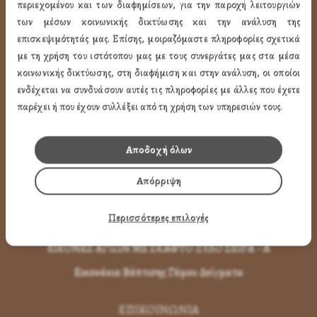
περιεχομένου και των διαφημίσεων, για την παροχή λειτουργιών
των μέσων κοινωνικής δικτύωσης και την ανάλυση της
Εικόνες Αγίων
επισκεψιμότητάς μας. Επίσης, μοιραζόμαστε πληροφορίες σχετικά
Εικόνες Παναγίας
με τη χρήση του ιστότοπου μας με τους συνεργάτες μας στα μέσα
κοινωνικής δικτύωσης, στη διαφήμιση και στην ανάλυση, οι οποίοι
Εικόνες Χριστού
ενδέχεται να συνδυάσουν αυτές τις πληροφορίες με άλλες που έχετε
Εικόνες Παραστάσεων
παρέχει ή που έχουν συλλέξει από τη χρήση των υπηρεσιών τους.
Μπομπονιέρες Βάπτισης
Αποδοχή όλων
Μπρελόκ Μέ Αγίους
Εικόνες με Φύλλα Χρυσού
Απόρριψη
Εικόνες Τοίχου με Καντήλι
Περισσότερες επιλογές
Εικόνες Αγίων με Κορνίζα
ΕΙΚΟΝΕΣ ΑΓΙΩΝ ΜΕ ΣΚΑΦΤΟ ΞΥΛΟ ΣΕΙΡΑ - Α
Εικονάκια Βάπτισης Γάμου Δείγματα
ΕΠΙΚΟΙΝΩΝΊΑ