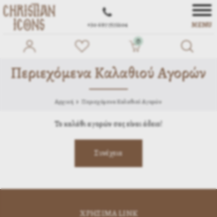
MENU
+30 697 7572104
0
Περιεχόμενα Καλαθιού Αγορών
Αρχική
Περιεχόμενα Καλαθιού Αγορών
Το καλάθι αγορών σας είναι άδειο!
ΧΡΗΣΙΜA LINK