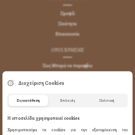
Προφίλ
Ποιότητα
Επικοινωνία
ΌΡΟΙ ΧΡΉΣΗΣ
Πως Μπορώ να παραγγείλω
Πως Μπορώ να Πληρώσω
Διαχείριση Cookies
Μεταφορικά & Αντικαταβολή
Πως Ακυρώνω η Αλλάζω την Παραγγελία
Συγκατάθεση
Επιλογές
Πολιτική
Όροι Χρήσης
LINK
Η ιστοσελίδα χρησιμοποιεί cookies
Χρησιμοποιούμε τα cookies για την εξατομίκευση του
ΤΑ ΠΡΟΪΟΝΤΑ ΜΑΣ