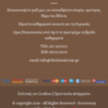
Επικοινωνήστε μαζί μας για οποιαδήποτε απορία, ερώτηση,
θέμα που θέλετε
Είμαστε καθημερινά ανοικτά και τις Κυριακές
Ωρες Επικοινωνίας από της 9 το πρωί μέχρι το βράδυ
καθημερινά
ΤΗΛ: 210 4310257
KIN: 6977572104
email: info@christianicons.gr
Πολιτική για Cookies
|
Προστασία Απόρρητου
© copyright 2026 - All Rights Reserved -
Κατασκευή