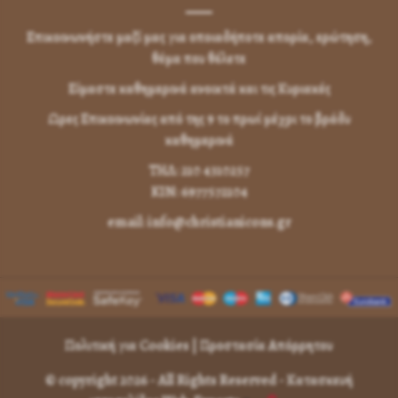
Επικοινωνήστε μαζί μας για οποιαδήποτε απορία, ερώτηση,
θέμα που θέλετε
Είμαστε καθημερινά ανοικτά και τις Κυριακές
Ωρες Επικοινωνίας από της 9 το πρωί μέχρι το βράδυ
καθημερινά
ΤΗΛ: 210 4310257
KIN: 6977572104
email: info@christianicons.gr
Πολιτική για Cookies
|
Προστασία Απόρρητου
© copyright 2026 - All Rights Reserved -
Κατασκευή