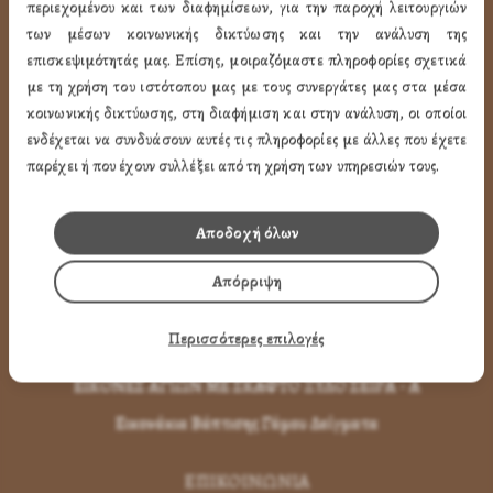
περιεχομένου και των διαφημίσεων, για την παροχή λειτουργιών
των μέσων κοινωνικής δικτύωσης και την ανάλυση της
Εικόνες Αγίων
επισκεψιμότητάς μας. Επίσης, μοιραζόμαστε πληροφορίες σχετικά
Εικόνες Παναγίας
με τη χρήση του ιστότοπου μας με τους συνεργάτες μας στα μέσα
κοινωνικής δικτύωσης, στη διαφήμιση και στην ανάλυση, οι οποίοι
Εικόνες Χριστού
ενδέχεται να συνδυάσουν αυτές τις πληροφορίες με άλλες που έχετε
Εικόνες Παραστάσεων
παρέχει ή που έχουν συλλέξει από τη χρήση των υπηρεσιών τους.
Μπομπονιέρες Βάπτισης
Αποδοχή όλων
Μπρελόκ Μέ Αγίους
Εικόνες με Φύλλα Χρυσού
Απόρριψη
Εικόνες Τοίχου με Καντήλι
Περισσότερες επιλογές
Εικόνες Αγίων με Κορνίζα
ΕΙΚΟΝΕΣ ΑΓΙΩΝ ΜΕ ΣΚΑΦΤΟ ΞΥΛΟ ΣΕΙΡΑ - Α
Εικονάκια Βάπτισης Γάμου Δείγματα
ΕΠΙΚΟΙΝΩΝΊΑ