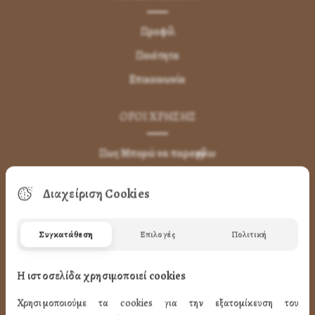
Προφίλ
Ποιότητα
Επικοινωνία
ΌΡΟΙ ΧΡΉΣΗΣ
Πως Μπορώ να παραγγείλω
Πως Μπορώ να Πληρώσω
Διαχείριση Cookies
Μεταφορικά & Αντικαταβολή
Πως Ακυρώνω η Αλλάζω την Παραγγελία
Συγκατάθεση
Επιλογές
Πολιτική
Όροι Χρήσης
LINK
Η ιστοσελίδα χρησιμοποιεί cookies
Χρησιμοποιούμε τα cookies για την εξατομίκευση του
ΤΑ ΠΡΟΪΟΝΤΑ ΜΑΣ