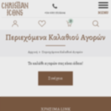
MENU
+30 697 7572104
0
Περιεχόμενα Καλαθιού Αγορών
Αρχική
Περιεχόμενα Καλαθιού Αγορών
Το καλάθι αγορών σας είναι άδειο!
ΧΡΗΣΙΜA LINK