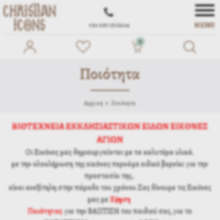
MENU
+30 697 7572104
0
Ποιότητα
Αρχική
Ποιότητα
ΒΙΟΤΕΧΝΕΙΑ ΕΚΚΛΗΣΙΑΣΤΙΚΩΝ ΕΙΔΩΝ ΕΙΚΟΝΕΣ
ΑΓΙΩΝ
Οι Εικόνες μας δημιουργούνται με τα καλυτέρα υλικά.
με την ολοκλήρωση της εικόνας περνάμε ειδικό βερνίκι για την
προστασία της,
είναι ανεξίτηλη στην πάροδο του χρόνου.Σας δίνουμε τις Εικόνες
μας με
Εγγύηση
Ποιότητας
για την ΒΑΠΤΙΣΗ του παιδιού σας,για το