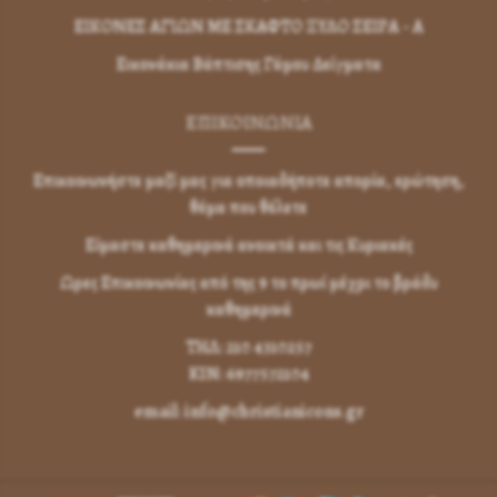
ΕΙΚΟΝΕΣ ΑΓΙΩΝ ΜΕ ΣΚΑΦΤΟ ΞΥΛΟ ΣΕΙΡΑ - Α
Εικονάκια Βάπτισης Γάμου Δείγματα
ΕΠΙΚΟΙΝΩΝΊΑ
Επικοινωνήστε μαζί μας για οποιαδήποτε απορία, ερώτηση,
θέμα που θέλετε
Είμαστε καθημερινά ανοικτά και τις Κυριακές
Ωρες Επικοινωνίας από της 9 το πρωί μέχρι το βράδυ
καθημερινά
ΤΗΛ: 210 4310257
KIN: 6977572104
email: info@christianicons.gr