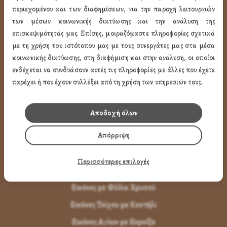
περιεχομένου και των διαφημίσεων, για την παροχή λειτουργιών
Όροι Χρήσης
των μέσων κοινωνικής δικτύωσης και την ανάλυση της
LINK
επισκεψιμότητάς μας. Επίσης, μοιραζόμαστε πληροφορίες σχετικά
με τη χρήση του ιστότοπου μας με τους συνεργάτες μας στα μέσα
ΤΑ ΠΡΟΪΟΝΤΑ ΜΑΣ
κοινωνικής δικτύωσης, στη διαφήμιση και στην ανάλυση, οι οποίοι
ενδέχεται να συνδυάσουν αυτές τις πληροφορίες με άλλες που έχετε
παρέχει ή που έχουν συλλέξει από τη χρήση των υπηρεσιών τους.
Εικόνες Αγίων
Εικόνες Παναγίας
Αποδοχή όλων
Εικόνες Χριστού
Απόρριψη
Εικόνες Παραστάσεων
Μπομπονιέρες Βάπτισης
Περισσότερες επιλογές
Μπρελόκ Μέ Αγίους
Εικόνες με Φύλλα Χρυσού
Εικόνες Τοίχου με Καντήλι
Εικόνες Αγίων με Κορνίζα