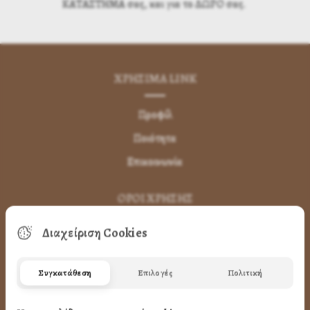
ΚΑΤΑΣΤΗΜΑ σας, και για το ΔΩΡΟ σας.
ΧΡΗΣΙΜA LINK
Προφίλ
Ποιότητα
Επικοινωνία
ΌΡΟΙ ΧΡΉΣΗΣ
Διαχείριση Cookies
Πως Μπορώ να παραγγείλω
Πως Μπορώ να Πληρώσω
Συγκατάθεση
Επιλογές
Πολιτική
Μεταφορικά & Αντικαταβολή
Πως Ακυρώνω η Αλλάζω την Παραγγελία