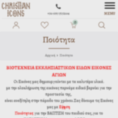
MENU
+30 697 7572104
0
Ποιότητα
Αρχική
Ποιότητα
ΒΙΟΤΕΧΝΕΙΑ ΕΚΚΛΗΣΙΑΣΤΙΚΩΝ ΕΙΔΩΝ ΕΙΚΟΝΕΣ
ΑΓΙΩΝ
Οι Εικόνες μας δημιουργούνται με τα καλυτέρα υλικά.
με την ολοκλήρωση της εικόνας περνάμε ειδικό βερνίκι για την
προστασία της,
είναι ανεξίτηλη στην πάροδο του χρόνου.Σας δίνουμε τις Εικόνες
μας με
Εγγύηση
Ποιότητας
για την ΒΑΠΤΙΣΗ του παιδιού σας,για το