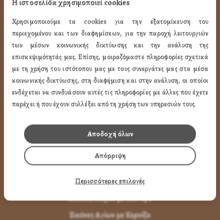
Η ιστοσελίδα χρησιμοποιεί cookies
Όροι Χρήσης
Χρησιμοποιούμε τα cookies για την εξατομίκευση του
LINK
περιεχομένου και των διαφημίσεων, για την παροχή λειτουργιών
των μέσων κοινωνικής δικτύωσης και την ανάλυση της
ΤΑ ΠΡΟΪΟΝΤΑ ΜΑΣ
επισκεψιμότητάς μας. Επίσης, μοιραζόμαστε πληροφορίες σχετικά
με τη χρήση του ιστότοπου μας με τους συνεργάτες μας στα μέσα
κοινωνικής δικτύωσης, στη διαφήμιση και στην ανάλυση, οι οποίοι
Εικόνες Αγίων
ενδέχεται να συνδυάσουν αυτές τις πληροφορίες με άλλες που έχετε
Εικόνες Παναγίας
παρέχει ή που έχουν συλλέξει από τη χρήση των υπηρεσιών τους.
Εικόνες Χριστού
Εικόνες Παραστάσεων
Αποδοχή όλων
Μπομπονιέρες Βάπτισης
Απόρριψη
Μπρελόκ Μέ Αγίους
Περισσότερες επιλογές
Εικόνες με Φύλλα Χρυσού
Εικόνες Τοίχου με Καντήλι
Εικόνες Αγίων με Κορνίζα