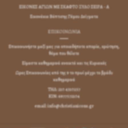
ΕΙΚΟΝΕΣ ΑΓΙΩΝ ΜΕ ΣΚΑΦΤΟ ΞΥΛΟ ΣΕΙΡΑ - Α
Εικονάκια Βάπτισης Γάμου Δείγματα
ΕΠΙΚΟΙΝΩΝΊΑ
Επικοινωνήστε μαζί μας για οποιαδήποτε απορία, ερώτηση,
θέμα που θέλετε
Είμαστε καθημερινά ανοικτά και τις Κυριακές
Ωρες Επικοινωνίας από της 9 το πρωί μέχρι το βράδυ
καθημερινά
ΤΗΛ: 210 4310257
KIN: 6977572104
email: info@christianicons.gr