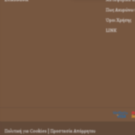
Πως Ακυρώνω η
Όροι Χρήσης
LINK
Πολιτική για Cookies
|
Προστασία Απόρρητου