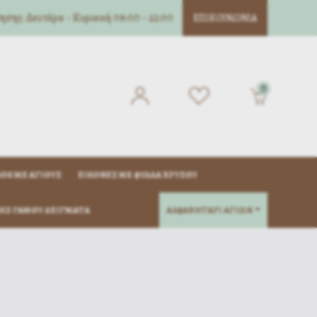
σης: Δευτέρα - Κυριακή 09:00 - 22:00
ΕΠΙΚΟΙΝΩΝΊΑ
0
ΌΚ ΜΈ ΑΓΊΟΥΣ
ΕΙΚΌΝΕΣ ΜΕ ΦΎΛΛΑ ΧΡΥΣΟΎ
ΗΣ ΓΆΜΟΥ ΔΕΊΓΜΑΤΑ
ΑΛΦΑΒΗΤΑΡΙ ΑΓΙΩΝ