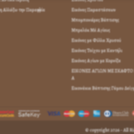
 Αλλάζω την Παραγγελία
Εικόνες Παραστάσεων
Μπομπονιέρες Βάπτισης
Μπρελόκ Μέ Αγίους
Εικόνες με Φύλλα Χρυσού
Εικόνες Τοίχου με Καντήλι
Εικόνες Αγίων με Κορνίζα
ΕΙΚΟΝΕΣ ΑΓΙΩΝ ΜΕ ΣΚΑΦΤΟ 
Α
Εικονάκια Βάπτισης Γάμου Δεί
© copyright 2026 - All 