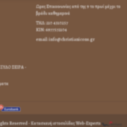
Ωρες Επικοινωνίας από της 9 το πρωί μέχρι το
βράδυ καθημερινά
ΤΗΛ: 210 4310257
KIN: 6977572104
email: info@christianicons.gr
ΞΥΛΟ ΣΕΙΡΑ -
γματα
Rights Reserved -
Κατασκευή ιστοσελίδας Web-Experts