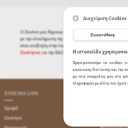
Διαχείριση Cookies
Οι Εικόνες μας δημιουργούνται με τα καλυτέρα υλικά.
Συγκατάθεση
με την ολοκλήρωση της εικόνας περνάμε ειδικό βερνίκι γι
είναι ανεξίτηλη στην πάροδο του χρόνου.Σας δίνουμε τις Ε
Η ιστοσελίδα χρησιμοποι
Ποιότητας
για την ΒΑΠΤΙΣΗ του παιδιού σας,για το ΚΑΤ
Χρησιμοποιούμε τα cookies γι
κοινωνικής δικτύωσης και την α
με τους συνεργάτες μας στα μέ
πληροφορίες με άλλες που έχετε 
ΧΡΗΣΙΜA LINK
ΌΡΟΙ ΧΡΉΣ
Προφίλ
Πως Μπορώ να 
Ποιότητα
Πως Μπορώ ν
Επικοινωνία
Μεταφορικά &