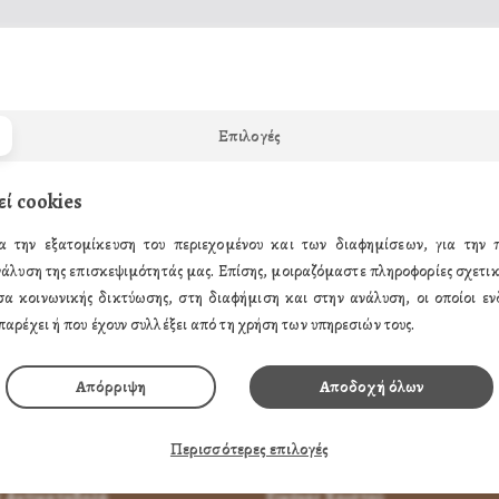
ΒΙΟΤΕΧΝΕΙΑ ΕΚΚΛΗΣΙΑΣΤΙΚΩΝ ΕΙΔΩΝ ΕΙΚΟΝΕΣ ΑΓΙΩ
Επιλογές
α την προστασία της,
ικόνες μας με
Εγγύηση
εί cookies
ΑΣΤΗΜΑ σας, και για το ΔΩΡΟ σας.
α την εξατομίκευση του περιεχομένου και των διαφημίσεων, για την
νάλυση της επισκεψιμότητάς μας. Επίσης, μοιραζόμαστε πληροφορίες σχετικ
σα κοινωνικής δικτύωσης, στη διαφήμιση και στην ανάλυση, οι οποίοι ενδ
παρέχει ή που έχουν συλλέξει από τη χρήση των υπηρεσιών τους.
ΗΣ
ΤΑ ΠΡΟΪΟΝΤΑ ΜΑΣ
Απόρριψη
Αποδοχή όλων
παραγγείλω
Εικόνες Αγίων
Περισσότερες επιλογές
α Πληρώσω
Εικόνες Παναγίας
 Αντικαταβολή
Εικόνες Χριστού