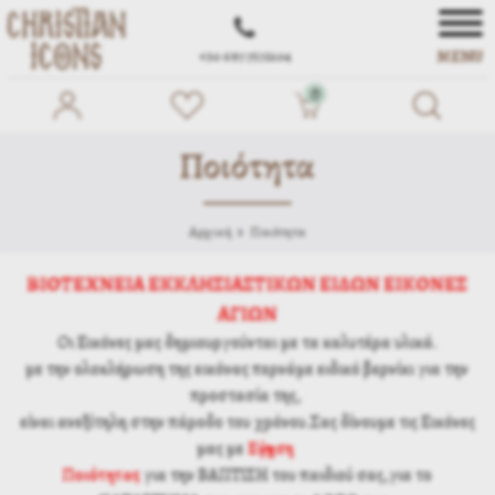
MENU
+30 697 7572104
0
Ποιότητα
Αρχική
Ποιότητα
ΒΙΟΤΕΧΝΕΙΑ ΕΚΚΛΗΣΙΑΣΤΙΚΩΝ ΕΙΔΩΝ ΕΙΚΟΝΕΣ
ΑΓΙΩΝ
Οι Εικόνες μας δημιουργούνται με τα καλυτέρα υλικά.
με την ολοκλήρωση της εικόνας περνάμε ειδικό βερνίκι για την
προστασία της,
είναι ανεξίτηλη στην πάροδο του χρόνου.Σας δίνουμε τις Εικόνες
μας με
Εγγύηση
Ποιότητας
για την ΒΑΠΤΙΣΗ του παιδιού σας,για το