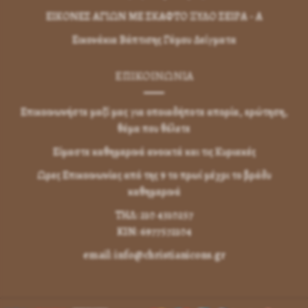
ΕΙΚΟΝΕΣ ΑΓΙΩΝ ΜΕ ΣΚΑΦΤΟ ΞΥΛΟ ΣΕΙΡΑ - Α
Εικονάκια Βάπτισης Γάμου Δείγματα
ΕΠΙΚΟΙΝΩΝΊΑ
Επικοινωνήστε μαζί μας για οποιαδήποτε απορία, ερώτηση,
θέμα που θέλετε
Είμαστε καθημερινά ανοικτά και τις Κυριακές
Ωρες Επικοινωνίας από της 9 το πρωί μέχρι το βράδυ
καθημερινά
ΤΗΛ: 210 4310257
KIN: 6977572104
email: info@christianicons.gr