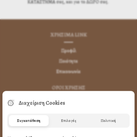
ΚΑΤΑΣΤΗΜΑ σας, και για το ΔΩΡΟ σας.
ΧΡΗΣΙΜA LINK
Προφίλ
Ποιότητα
Επικοινωνία
ΌΡΟΙ ΧΡΉΣΗΣ
Διαχείριση Cookies
Πως Μπορώ να παραγγείλω
Πως Μπορώ να Πληρώσω
Συγκατάθεση
Επιλογές
Πολιτική
Μεταφορικά & Αντικαταβολή
Πως Ακυρώνω η Αλλάζω την Παραγγελία