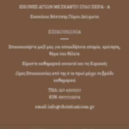
ΕΙΚΟΝΕΣ ΑΓΙΩΝ ΜΕ ΣΚΑΦΤΟ ΞΥΛΟ ΣΕΙΡΑ - Α
Εικονάκια Βάπτισης Γάμου Δείγματα
ΕΠΙΚΟΙΝΩΝΊΑ
Επικοινωνήστε μαζί μας για οποιαδήποτε απορία, ερώτηση,
θέμα που θέλετε
Είμαστε καθημερινά ανοικτά και τις Κυριακές
Ωρες Επικοινωνίας από της 9 το πρωί μέχρι το βράδυ
καθημερινά
ΤΗΛ: 210 4310257
KIN: 6977572104
email: info@christianicons.gr