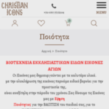
MENU
+30 697 7572104
0
Ποιότητα
Αρχική
Ποιότητα
ΒΙΟΤΕΧΝΕΙΑ ΕΚΚΛΗΣΙΑΣΤΙΚΩΝ ΕΙΔΩΝ ΕΙΚΟΝΕΣ
ΑΓΙΩΝ
Οι Εικόνες μας δημιουργούνται με τα καλυτέρα υλικά.
με την ολοκλήρωση της εικόνας περνάμε ειδικό βερνίκι για την
προστασία της,
είναι ανεξίτηλη στην πάροδο του χρόνου.Σας δίνουμε τις Εικόνες
μας με
Εγγύηση
Ποιότητας
για την ΒΑΠΤΙΣΗ του παιδιού σας,για το