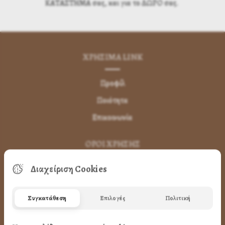
ΚΑΤΑΣΤΗΜΑ σας, και για το ΔΩΡΟ σας.
ΧΡΗΣΙΜA LINK
Προφίλ
Ποιότητα
Επικοινωνία
ΌΡΟΙ ΧΡΉΣΗΣ
Διαχείριση Cookies
Πως Μπορώ να παραγγείλω
Πως Μπορώ να Πληρώσω
Συγκατάθεση
Επιλογές
Πολιτική
Μεταφορικά & Αντικαταβολή
Πως Ακυρώνω η Αλλάζω την Παραγγελία