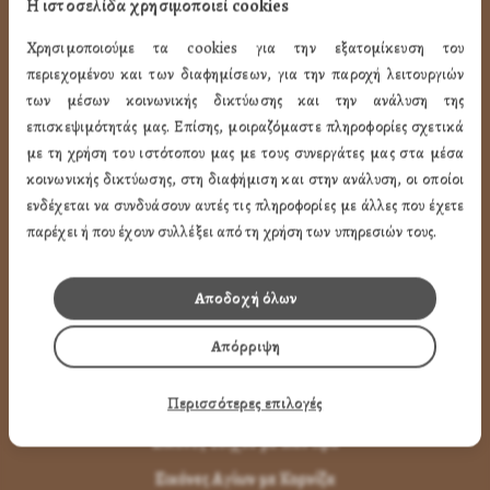
Η ιστοσελίδα χρησιμοποιεί cookies
Όροι Χρήσης
Χρησιμοποιούμε τα cookies για την εξατομίκευση του
LINK
περιεχομένου και των διαφημίσεων, για την παροχή λειτουργιών
των μέσων κοινωνικής δικτύωσης και την ανάλυση της
ΤΑ ΠΡΟΪΟΝΤΑ ΜΑΣ
επισκεψιμότητάς μας. Επίσης, μοιραζόμαστε πληροφορίες σχετικά
με τη χρήση του ιστότοπου μας με τους συνεργάτες μας στα μέσα
κοινωνικής δικτύωσης, στη διαφήμιση και στην ανάλυση, οι οποίοι
Εικόνες Αγίων
ενδέχεται να συνδυάσουν αυτές τις πληροφορίες με άλλες που έχετε
Εικόνες Παναγίας
παρέχει ή που έχουν συλλέξει από τη χρήση των υπηρεσιών τους.
Εικόνες Χριστού
Εικόνες Παραστάσεων
Αποδοχή όλων
Μπομπονιέρες Βάπτισης
Απόρριψη
Μπρελόκ Μέ Αγίους
Περισσότερες επιλογές
Εικόνες με Φύλλα Χρυσού
Εικόνες Τοίχου με Καντήλι
Εικόνες Αγίων με Κορνίζα