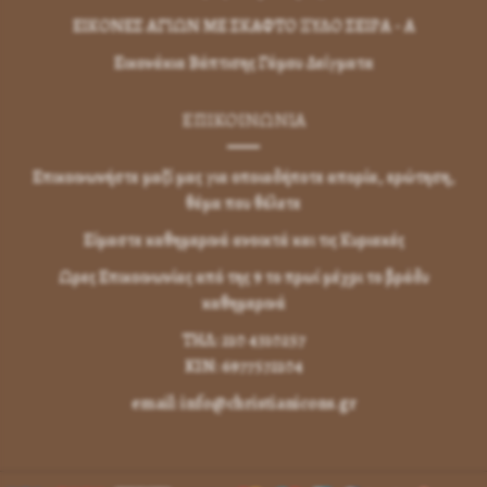
ΕΙΚΟΝΕΣ ΑΓΙΩΝ ΜΕ ΣΚΑΦΤΟ ΞΥΛΟ ΣΕΙΡΑ - Α
Εικονάκια Βάπτισης Γάμου Δείγματα
ΕΠΙΚΟΙΝΩΝΊΑ
Επικοινωνήστε μαζί μας για οποιαδήποτε απορία, ερώτηση,
θέμα που θέλετε
Είμαστε καθημερινά ανοικτά και τις Κυριακές
Ωρες Επικοινωνίας από της 9 το πρωί μέχρι το βράδυ
καθημερινά
ΤΗΛ: 210 4310257
KIN: 6977572104
email: info@christianicons.gr