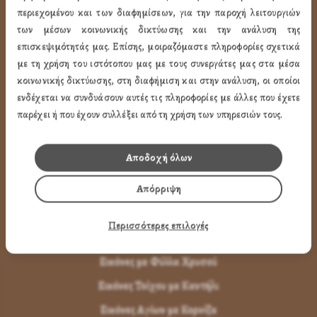
περιεχομένου και των διαφημίσεων, για την παροχή λειτουργιών
Όροι Χρήσης
των μέσων κοινωνικής δικτύωσης και την ανάλυση της
LINK
επισκεψιμότητάς μας. Επίσης, μοιραζόμαστε πληροφορίες σχετικά
με τη χρήση του ιστότοπου μας με τους συνεργάτες μας στα μέσα
ΤΑ ΠΡΟΪΟΝΤΑ ΜΑΣ
κοινωνικής δικτύωσης, στη διαφήμιση και στην ανάλυση, οι οποίοι
ενδέχεται να συνδυάσουν αυτές τις πληροφορίες με άλλες που έχετε
παρέχει ή που έχουν συλλέξει από τη χρήση των υπηρεσιών τους.
Εικόνες Αγίων
Εικόνες Παναγίας
Αποδοχή όλων
Εικόνες Χριστού
Απόρριψη
Εικόνες Παραστάσεων
Μπομπονιέρες Βάπτισης
Περισσότερες επιλογές
Μπρελόκ Μέ Αγίους
Εικόνες με Φύλλα Χρυσού
Εικόνες Τοίχου με Καντήλι
Εικόνες Αγίων με Κορνίζα