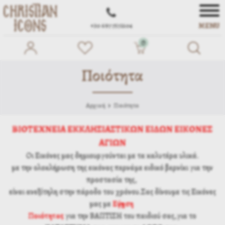
MENU
+30 697 7572104
0
Ποιότητα
Αρχική
Ποιότητα
ΒΙΟΤΕΧΝΕΙΑ ΕΚΚΛΗΣΙΑΣΤΙΚΩΝ ΕΙΔΩΝ ΕΙΚΟΝΕΣ
ΑΓΙΩΝ
Οι Εικόνες μας δημιουργούνται με τα καλυτέρα υλικά.
με την ολοκλήρωση της εικόνας περνάμε ειδικό βερνίκι για την
προστασία της,
είναι ανεξίτηλη στην πάροδο του χρόνου.Σας δίνουμε τις Εικόνες
μας με
Εγγύηση
Ποιότητας
για την ΒΑΠΤΙΣΗ του παιδιού σας,για το