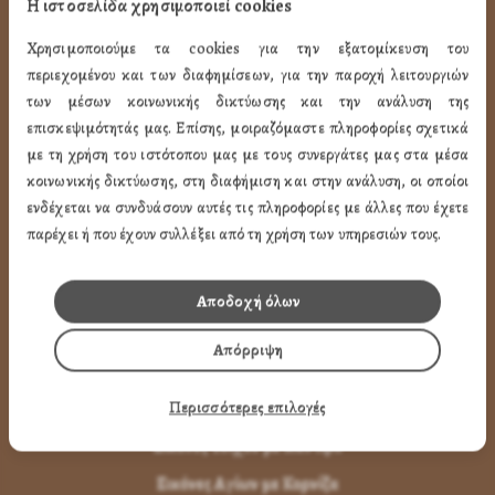
Η ιστοσελίδα χρησιμοποιεί cookies
Όροι Χρήσης
Χρησιμοποιούμε τα cookies για την εξατομίκευση του
LINK
περιεχομένου και των διαφημίσεων, για την παροχή λειτουργιών
των μέσων κοινωνικής δικτύωσης και την ανάλυση της
ΤΑ ΠΡΟΪΟΝΤΑ ΜΑΣ
επισκεψιμότητάς μας. Επίσης, μοιραζόμαστε πληροφορίες σχετικά
με τη χρήση του ιστότοπου μας με τους συνεργάτες μας στα μέσα
κοινωνικής δικτύωσης, στη διαφήμιση και στην ανάλυση, οι οποίοι
Εικόνες Αγίων
ενδέχεται να συνδυάσουν αυτές τις πληροφορίες με άλλες που έχετε
Εικόνες Παναγίας
παρέχει ή που έχουν συλλέξει από τη χρήση των υπηρεσιών τους.
Εικόνες Χριστού
Εικόνες Παραστάσεων
Αποδοχή όλων
Μπομπονιέρες Βάπτισης
Απόρριψη
Μπρελόκ Μέ Αγίους
Περισσότερες επιλογές
Εικόνες με Φύλλα Χρυσού
Εικόνες Τοίχου με Καντήλι
Εικόνες Αγίων με Κορνίζα