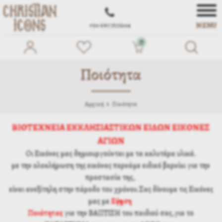
MENU
+30 697 7572104
0
Ποιότητα
Αρχική
Ποιότητα
ΒΙΟΤΕΧΝΕΙΑ ΕΚΚΛΗΣΙΑΣΤΙΚΩΝ ΕΙΔΩΝ ΕΙΚΟΝΕΣ
ΑΓΙΩΝ
Οι Εικόνες μας δημιουργούνται με τα καλυτέρα υλικά.
με την ολοκλήρωση της εικόνας περνάμε ειδικό βερνίκι για την
προστασία της,
είναι ανεξίτηλη στην πάροδο του χρόνου.Σας δίνουμε τις Εικόνες
μας με
Εγγύηση
Ποιότητας
για την ΒΑΠΤΙΣΗ του παιδιού σας,για το