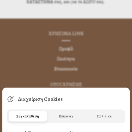
ΚΑΤΑΣΤΗΜΑ σας, και για το ΔΩΡΟ σας.
ΧΡΗΣΙΜA LINK
Προφίλ
Ποιότητα
Επικοινωνία
ΌΡΟΙ ΧΡΉΣΗΣ
Διαχείριση Cookies
Πως Μπορώ να παραγγείλω
Πως Μπορώ να Πληρώσω
Συγκατάθεση
Επιλογές
Πολιτική
Μεταφορικά & Αντικαταβολή
Πως Ακυρώνω η Αλλάζω την Παραγγελία