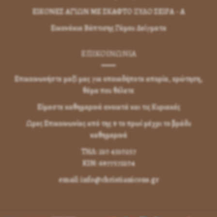
ΕΙΚΟΝΕΣ ΑΓΙΩΝ ΜΕ ΣΚΑΦΤΟ ΞΥΛΟ ΣΕΙΡΑ - Α
Εικονάκια Βάπτισης Γάμου Δείγματα
ΕΠΙΚΟΙΝΩΝΊΑ
Επικοινωνήστε μαζί μας για οποιαδήποτε απορία, ερώτηση,
θέμα που θέλετε
Είμαστε καθημερινά ανοικτά και τις Κυριακές
Ωρες Επικοινωνίας από της 9 το πρωί μέχρι το βράδυ
καθημερινά
ΤΗΛ: 210 4310257
KIN: 6977572104
email: info@christianicons.gr