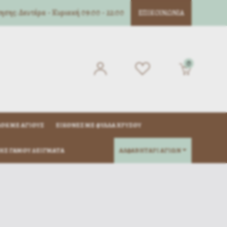
σης: Δευτέρα - Κυριακή 09:00 - 22:00
ΕΠΙΚΟΙΝΩΝΊΑ
0
ΌΚ ΜΈ ΑΓΊΟΥΣ
ΕΙΚΌΝΕΣ ΜΕ ΦΎΛΛΑ ΧΡΥΣΟΎ
ΗΣ ΓΆΜΟΥ ΔΕΊΓΜΑΤΑ
ΑΛΦΑΒΗΤΑΡΙ ΑΓΙΩΝ