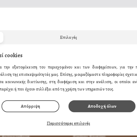
ΒΙΟΤΕΧΝΕΙΑ ΕΚΚΛΗΣΙΑΣΤΙΚΩΝ ΕΙΔΩΝ ΕΙΚΟΝΕΣ ΑΓΙΩ
Επιλογές
α την προστασία της,
ικόνες μας με
Εγγύηση
εί cookies
ΑΣΤΗΜΑ σας, και για το ΔΩΡΟ σας.
α την εξατομίκευση του περιεχομένου και των διαφημίσεων, για την
νάλυση της επισκεψιμότητάς μας. Επίσης, μοιραζόμαστε πληροφορίες σχετικ
σα κοινωνικής δικτύωσης, στη διαφήμιση και στην ανάλυση, οι οποίοι ενδ
παρέχει ή που έχουν συλλέξει από τη χρήση των υπηρεσιών τους.
ΗΣ
ΤΑ ΠΡΟΪΟΝΤΑ ΜΑΣ
Απόρριψη
Αποδοχή όλων
παραγγείλω
Εικόνες Αγίων
Περισσότερες επιλογές
α Πληρώσω
Εικόνες Παναγίας
 Αντικαταβολή
Εικόνες Χριστού