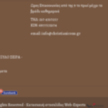
Ωρες Επικοινωνίας από της 9 το πρωί μέχρι το
βράδυ καθημερινά
ΤΗΛ: 210 4310257
KIN: 6977572104
email: info@christianicons.gr
ΞΥΛΟ ΣΕΙΡΑ -
γματα
Rights Reserved -
Κατασκευή ιστοσελίδας Web-Experts