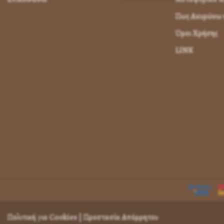
Πως Ακυρώνω η
Όροι Χρήσης
LINK
Πολιτική για Cookies
|
Προστασία Απόρρητου