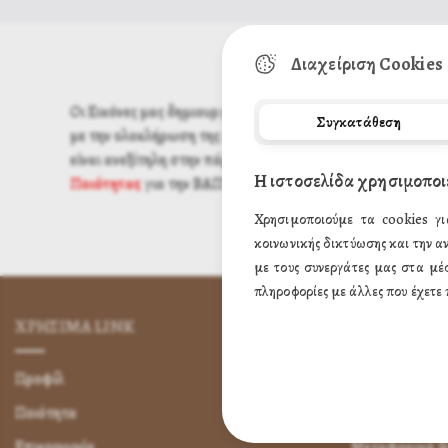
Διαχείριση Cookies
Οι Εικόνες μας δημιουργούνται με τα καλυτέρα υλικά.
Συγκατάθεση
με την ολοκλήρωση της εικόνας περνάμε ειδικό βερνίκι γι
είναι ανεξίτηλη στην πάροδο του χρόνου.Σας δίνουμε τις Ε
Η ιστοσελίδα χρησιμοποι
Ποιότητας
για την ΒΑΠΤΙΣΗ του παιδιού σας,για το ΚΑΤ
Χρησιμοποιούμε τα cookies γι
κοινωνικής δικτύωσης και την α
με τους συνεργάτες μας στα μέ
πληροφορίες με άλλες που έχετε 
ΧΡΗΣΙΜA LINK
ΌΡΟΙ ΧΡΉΣ
Προφίλ
Πως Μπορώ να 
Ποιότητα
Πως Μπορώ ν
Επικοινωνία
Μεταφορικά &