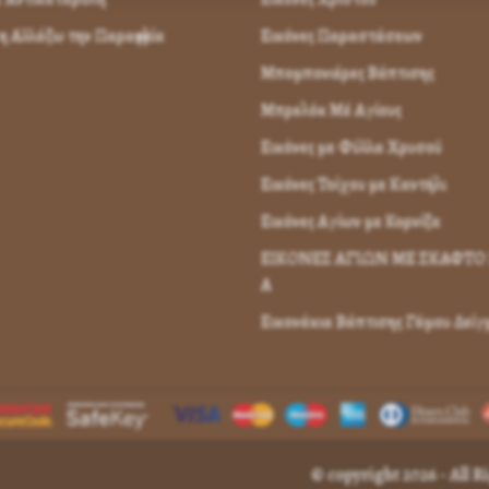
 Αλλάζω την Παραγγελία
Εικόνες Παραστάσεων
Μπομπονιέρες Βάπτισης
Μπρελόκ Μέ Αγίους
Εικόνες με Φύλλα Χρυσού
Εικόνες Τοίχου με Καντήλι
Εικόνες Αγίων με Κορνίζα
ΕΙΚΟΝΕΣ ΑΓΙΩΝ ΜΕ ΣΚΑΦΤΟ 
Α
Εικονάκια Βάπτισης Γάμου Δεί
© copyright 2026 - All 