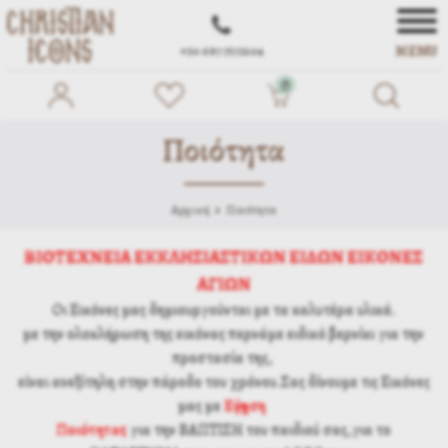
MENU
+30 697 7572104
0
Ποιότητα
Αρχική
Ποιότητα
ΒΙΟΤΕΧΝΕΙΑ ΕΚΚΛΗΣΙΑΣΤΙΚΩΝ ΕΙΔΩΝ ΕΙΚΟΝΕΣ
ΑΓΙΩΝ
Οι Εικόνες μας δημιουργούνται με τα καλυτέρα υλικά.
με την ολοκλήρωση της εικόνας περνάμε ειδικό βερνίκι για την
προστασία της,
είναι ανεξίτηλη στην πάροδο του χρόνου.Σας δίνουμε τις Εικόνες
μας με
Εγγύηση
Ποιότητας
για την ΒΑΠΤΙΣΗ του παιδιού σας,για το