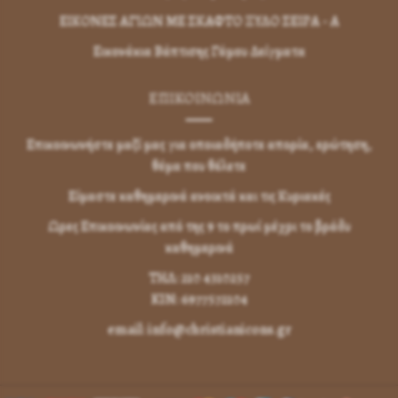
ΕΙΚΟΝΕΣ ΑΓΙΩΝ ΜΕ ΣΚΑΦΤΟ ΞΥΛΟ ΣΕΙΡΑ - Α
Εικονάκια Βάπτισης Γάμου Δείγματα
ΕΠΙΚΟΙΝΩΝΊΑ
Επικοινωνήστε μαζί μας για οποιαδήποτε απορία, ερώτηση,
θέμα που θέλετε
Είμαστε καθημερινά ανοικτά και τις Κυριακές
Ωρες Επικοινωνίας από της 9 το πρωί μέχρι το βράδυ
καθημερινά
ΤΗΛ: 210 4310257
KIN: 6977572104
email: info@christianicons.gr