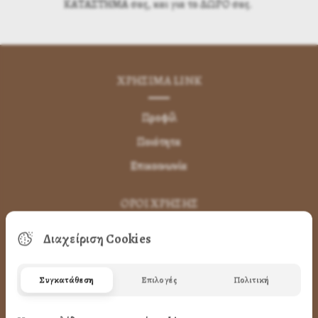
ΚΑΤΑΣΤΗΜΑ σας, και για το ΔΩΡΟ σας.
ΧΡΗΣΙΜA LINK
Προφίλ
Ποιότητα
Επικοινωνία
ΌΡΟΙ ΧΡΉΣΗΣ
Διαχείριση Cookies
Πως Μπορώ να παραγγείλω
Πως Μπορώ να Πληρώσω
Συγκατάθεση
Επιλογές
Πολιτική
Μεταφορικά & Αντικαταβολή
Πως Ακυρώνω η Αλλάζω την Παραγγελία