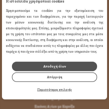
Η ιστοσελίδα χρησιμοποιεί cookies
Όροι Χρήσης
Χρησιμοποιούμε τα cookies για την εξατομίκευση του
LINK
περιεχομένου και των διαφημίσεων, για την παροχή λειτουργιών
των μέσων κοινωνικής δικτύωσης και την ανάλυση της
ΤΑ ΠΡΟΪΟΝΤΑ ΜΑΣ
επισκεψιμότητάς μας. Επίσης, μοιραζόμαστε πληροφορίες σχετικά
με τη χρήση του ιστότοπου μας με τους συνεργάτες μας στα μέσα
κοινωνικής δικτύωσης, στη διαφήμιση και στην ανάλυση, οι οποίοι
Εικόνες Αγίων
ενδέχεται να συνδυάσουν αυτές τις πληροφορίες με άλλες που έχετε
Εικόνες Παναγίας
παρέχει ή που έχουν συλλέξει από τη χρήση των υπηρεσιών τους.
Εικόνες Χριστού
Εικόνες Παραστάσεων
Αποδοχή όλων
Μπομπονιέρες Βάπτισης
Απόρριψη
Μπρελόκ Μέ Αγίους
Περισσότερες επιλογές
Εικόνες με Φύλλα Χρυσού
Εικόνες Τοίχου με Καντήλι
Εικόνες Αγίων με Κορνίζα