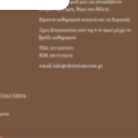
Επικοινωνήστε μαζί μας για οποιαδήποτε
απορία, ερώτηση, θέμα που θέλετε
Είμαστε καθημερινά ανοικτά και τις Κυριακές
Ωρες Επικοινωνίας από της 9 το πρωί μέχρι το
βράδυ καθημερινά
ΤΗΛ: 210 4310257
KIN: 6977572104
email: info@christianicons.gr
ΞΥΛΟ ΣΕΙΡΑ -
γματα