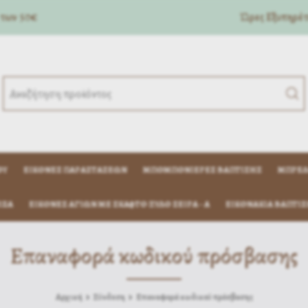
 των 50€
Ώρες Eξυπηρέτη
ΟΎ
ΕΙΚΌΝΕΣ ΠΑΡΑΣΤΆΣΕΩΝ
ΜΠΟΜΠΟΝΙΈΡΕΣ ΒΆΠΤΙΣΗΣ
ΜΠΡΕΛ
ΊΖΑ
ΕΙΚΟΝΕΣ ΑΓΙΩΝ ΜΕ ΣΚΑΦΤΟ ΞΥΛΟ ΣΕΙΡΑ - Α
ΕΙΚΟΝΆΚΙΑ ΒΆΠΤΙΣ
Επαναφορά κωδικού πρόσβασης
Αρχική
Σύνδεση
Επαναφορά κωδικού πρόσβασης