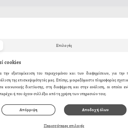
γετε το e-mail σας παρακάτω και θα σας αποστείλουμε ένα e-mail π
Email
Επιλογές
εί cookies
α την εξατομίκευση του περιεχομένου και των διαφημίσεων, για την
νάλυση της επισκεψιμότητάς μας. Επίσης, μοιραζόμαστε πληροφορίες σχετικ
σα κοινωνικής δικτύωσης, στη διαφήμιση και στην ανάλυση, οι οποίοι ενδ
παρέχει ή που έχουν συλλέξει από τη χρήση των υπηρεσιών τους.
Απόρριψη
Αποδοχή όλων
ΗΣ
ΤΑ ΠΡΟΪΟΝΤΑ ΜΑΣ
Περισσότερες επιλογές