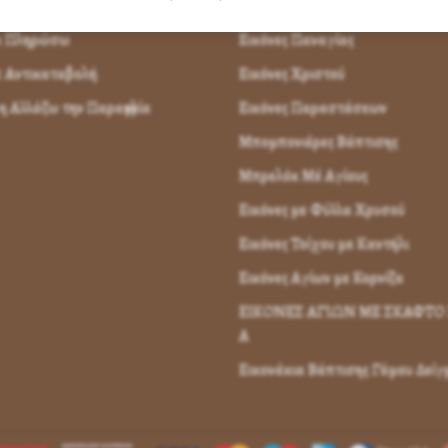
παραγγείλω
Εικόνες Αγίων
α Πληρώσω
Εικόνες Παναγίας
 Αντικαταβολή
Εικόνες Χριστού
 Αλλάζω την Παραγγελία
Εικόνες Παραστάσεων
Μπομπονιέρες Βάπτισης
Μπρελόκ Μέ Αγίους
Εικόνες με Φύλλα Χρυσού
Εικόνες Τοίχου με Καντήλι
Εικόνες Αγίων με Κορνίζα
ΕΙΚΟΝΕΣ ΑΓΙΩΝ ΜΕ ΣΚΑΦΤΟ 
Α
Εικονάκια Βάπτισης Γάμου Δεί