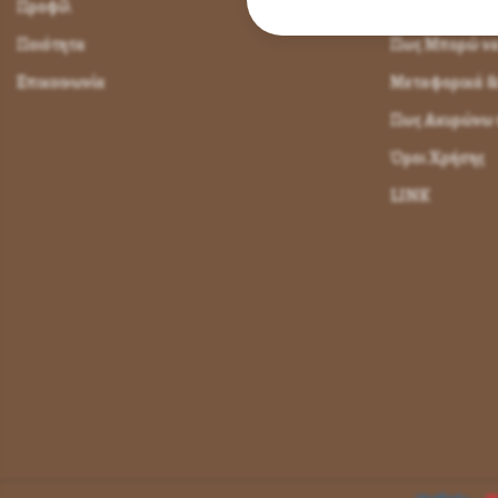
Προφίλ
Πως Μπορώ να 
Ποιότητα
Πως Μπορώ ν
Επικοινωνία
Μεταφορικά &
Πως Ακυρώνω η
Όροι Χρήσης
LINK