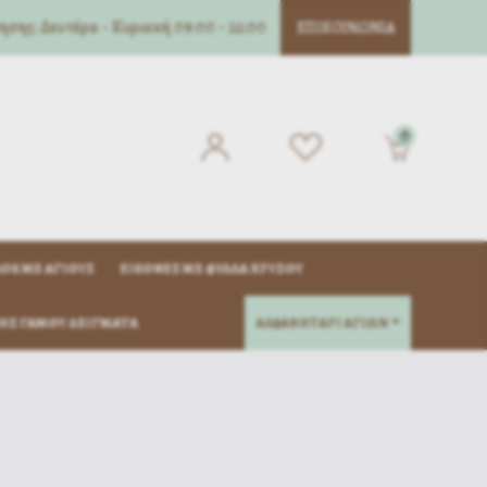
σης: Δευτέρα - Κυριακή 09:00 - 22:00
ΕΠΙΚΟΙΝΩΝΊΑ
0
ΌΚ ΜΈ ΑΓΊΟΥΣ
ΕΙΚΌΝΕΣ ΜΕ ΦΎΛΛΑ ΧΡΥΣΟΎ
ΗΣ ΓΆΜΟΥ ΔΕΊΓΜΑΤΑ
ΑΛΦΑΒΗΤΑΡΙ ΑΓΙΩΝ