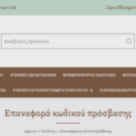
 των 50€
Ώρες Eξυπηρέτη
ΟΎ
ΕΙΚΌΝΕΣ ΠΑΡΑΣΤΆΣΕΩΝ
ΜΠΟΜΠΟΝΙΈΡΕΣ ΒΆΠΤΙΣΗΣ
ΜΠΡΕΛ
ΊΖΑ
ΕΙΚΟΝΕΣ ΑΓΙΩΝ ΜΕ ΣΚΑΦΤΟ ΞΥΛΟ ΣΕΙΡΑ - Α
ΕΙΚΟΝΆΚΙΑ ΒΆΠΤΙΣ
Επαναφορά κωδικού πρόσβασης
Αρχική
Σύνδεση
Επαναφορά κωδικού πρόσβασης