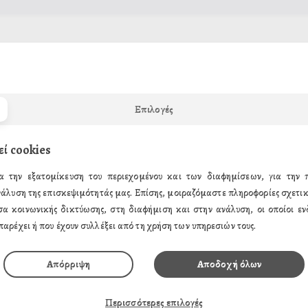
γετε το e-mail σας παρακάτω και θα σας αποστείλουμε ένα e-mail π
Email
Επιλογές
εί cookies
α την εξατομίκευση του περιεχομένου και των διαφημίσεων, για την
νάλυση της επισκεψιμότητάς μας. Επίσης, μοιραζόμαστε πληροφορίες σχετικ
σα κοινωνικής δικτύωσης, στη διαφήμιση και στην ανάλυση, οι οποίοι ενδ
παρέχει ή που έχουν συλλέξει από τη χρήση των υπηρεσιών τους.
Απόρριψη
Αποδοχή όλων
ΗΣ
ΤΑ ΠΡΟΪΟΝΤΑ ΜΑΣ
Περισσότερες επιλογές