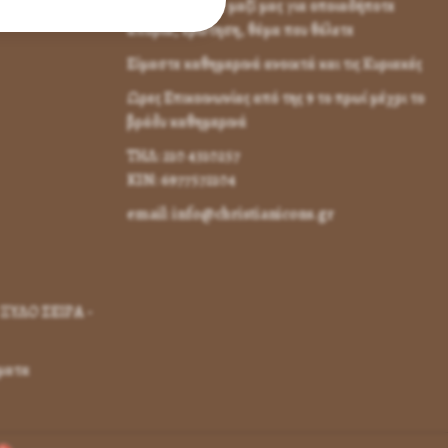
Επικοινωνήστε μαζί μας για οποιαδήποτε
απορία, ερώτηση, θέμα που θέλετε
Είμαστε καθημερινά ανοικτά και τις Κυριακές
Ωρες Επικοινωνίας από της 9 το πρωί μέχρι το
βράδυ καθημερινά
ΤΗΛ: 210 4310257
KIN: 6977572104
email: info@christianicons.gr
ΞΥΛΟ ΣΕΙΡΑ -
γματα