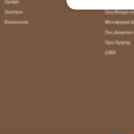
Προφίλ
Πως Μπορώ να 
Ποιότητα
Πως Μπορώ ν
Επικοινωνία
Μεταφορικά &
Πως Ακυρώνω η
Όροι Χρήσης
LINK