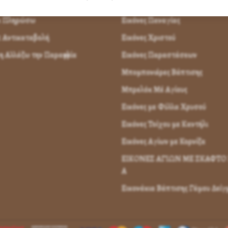
παραγγείλω
Εικόνες Αγίων
α Πληρώσω
Εικόνες Παναγίας
 Αντικαταβολή
Εικόνες Χριστού
 Αλλάζω την Παραγγελία
Εικόνες Παραστάσεων
Μπομπονιέρες Βάπτισης
Μπρελόκ Μέ Αγίους
Εικόνες με Φύλλα Χρυσού
Εικόνες Τοίχου με Καντήλι
Εικόνες Αγίων με Κορνίζα
ΕΙΚΟΝΕΣ ΑΓΙΩΝ ΜΕ ΣΚΑΦΤΟ 
Α
Εικονάκια Βάπτισης Γάμου Δεί