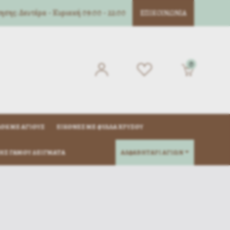
σης: Δευτέρα - Κυριακή 09:00 - 22:00
ΕΠΙΚΟΙΝΩΝΊΑ
0
ΌΚ ΜΈ ΑΓΊΟΥΣ
ΕΙΚΌΝΕΣ ΜΕ ΦΎΛΛΑ ΧΡΥΣΟΎ
ΗΣ ΓΆΜΟΥ ΔΕΊΓΜΑΤΑ
ΑΛΦΑΒΗΤΑΡΙ ΑΓΙΩΝ