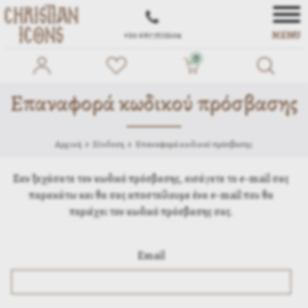
MENU
+30 697 7572104
0
Επαναφορά κωδικού πρόσβασης
Αρχική
Σύνδεση
Επαναφορά κωδικού πρόσβασης
Εαν ξεχάσατε τον κωδικό πρόσβασης, εισάγετε το e-mail σας
παρακάτω και θα σας αποστείλουμε ένα e-mail που θα
περιέχει τον κωδικό πρόσβασης σας.
Email