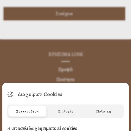
ΧΡΗΣΙΜA LINK
Προφίλ
Ποιότητα
Επικοινωνία
Διαχείριση Cookies
ΌΡΟΙ ΧΡΉΣΗΣ
Συγκατάθεση
Επιλογές
Πολιτική
Πως Μπορώ να παραγγείλω
Η ιστοσελίδα χρησιμοποιεί cookies
Πως Μπορώ να Πληρώσω