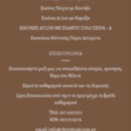
Εικόνες Τοίχου με Καντήλι
Εικόνες Αγίων με Κορνίζα
ΕΙΚΟΝΕΣ ΑΓΙΩΝ ΜΕ ΣΚΑΦΤΟ ΞΥΛΟ ΣΕΙΡΑ - Α
Εικονάκια Βάπτισης Γάμου Δείγματα
ΕΠΙΚΟΙΝΩΝΊΑ
Επικοινωνήστε μαζί μας για οποιαδήποτε απορία, ερώτηση,
θέμα που θέλετε
Είμαστε καθημερινά ανοικτά και τις Κυριακές
Ωρες Επικοινωνίας από της 9 το πρωί μέχρι το βράδυ
καθημερινά
ΤΗΛ: 210 4310257
KIN: 6977572104
email: info@christianicons.gr