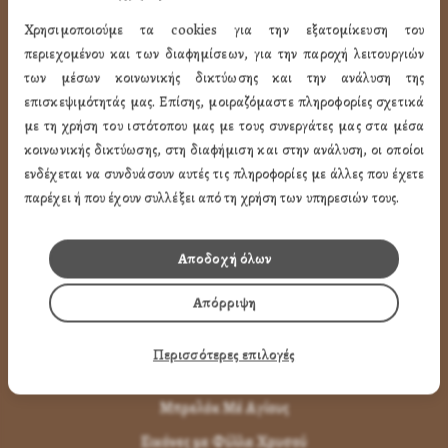
Μεταφορικά & Αντικαταβολή
Χρησιμοποιούμε τα cookies για την εξατομίκευση του
περιεχομένου και των διαφημίσεων, για την παροχή λειτουργιών
Πως Ακυρώνω η Αλλάζω την Παραγγελία
των μέσων κοινωνικής δικτύωσης και την ανάλυση της
Όροι Χρήσης
επισκεψιμότητάς μας. Επίσης, μοιραζόμαστε πληροφορίες σχετικά
με τη χρήση του ιστότοπου μας με τους συνεργάτες μας στα μέσα
LINK
κοινωνικής δικτύωσης, στη διαφήμιση και στην ανάλυση, οι οποίοι
ενδέχεται να συνδυάσουν αυτές τις πληροφορίες με άλλες που έχετε
ΤΑ ΠΡΟΪΟΝΤΑ ΜΑΣ
παρέχει ή που έχουν συλλέξει από τη χρήση των υπηρεσιών τους.
Εικόνες Αγίων
Αποδοχή όλων
Εικόνες Παναγίας
Απόρριψη
Εικόνες Χριστού
Εικόνες Παραστάσεων
Περισσότερες επιλογές
Μπομπονιέρες Βάπτισης
Μπρελόκ Μέ Αγίους
Εικόνες με Φύλλα Χρυσού