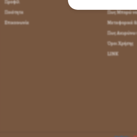
Προφίλ
Πως Μπορώ να 
Ποιότητα
Πως Μπορώ ν
Επικοινωνία
Μεταφορικά &
Πως Ακυρώνω η
Όροι Χρήσης
LINK