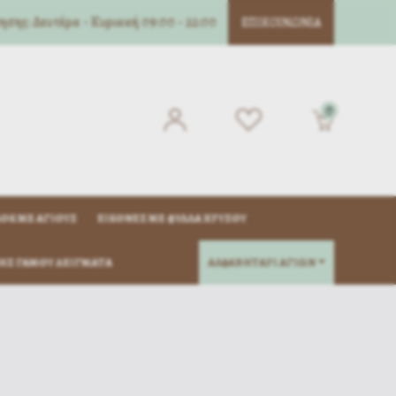
σης: Δευτέρα - Κυριακή 09:00 - 22:00
ΕΠΙΚΟΙΝΩΝΊΑ
0
ΌΚ ΜΈ ΑΓΊΟΥΣ
ΕΙΚΌΝΕΣ ΜΕ ΦΎΛΛΑ ΧΡΥΣΟΎ
ΗΣ ΓΆΜΟΥ ΔΕΊΓΜΑΤΑ
ΑΛΦΑΒΗΤΑΡΙ ΑΓΙΩΝ