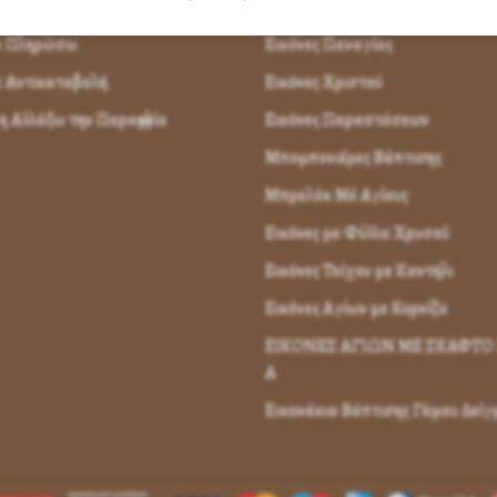
παραγγείλω
Εικόνες Αγίων
α Πληρώσω
Εικόνες Παναγίας
 Αντικαταβολή
Εικόνες Χριστού
 Αλλάζω την Παραγγελία
Εικόνες Παραστάσεων
Μπομπονιέρες Βάπτισης
Μπρελόκ Μέ Αγίους
Εικόνες με Φύλλα Χρυσού
Εικόνες Τοίχου με Καντήλι
Εικόνες Αγίων με Κορνίζα
ΕΙΚΟΝΕΣ ΑΓΙΩΝ ΜΕ ΣΚΑΦΤΟ 
Α
Εικονάκια Βάπτισης Γάμου Δεί