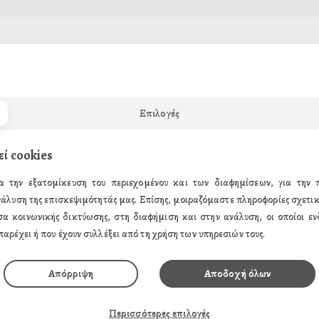
γετε το e-mail σας παρακάτω και θα σας αποστείλουμε ένα e-mail π
Email
Επιλογές
εί cookies
α την εξατομίκευση του περιεχομένου και των διαφημίσεων, για την
νάλυση της επισκεψιμότητάς μας. Επίσης, μοιραζόμαστε πληροφορίες σχετικ
σα κοινωνικής δικτύωσης, στη διαφήμιση και στην ανάλυση, οι οποίοι ενδ
παρέχει ή που έχουν συλλέξει από τη χρήση των υπηρεσιών τους.
Απόρριψη
Αποδοχή όλων
ΗΣ
ΤΑ ΠΡΟΪΟΝΤΑ ΜΑΣ
Περισσότερες επιλογές