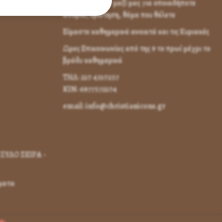
Επικοινωνήστε μαζί μας για οποιαδήποτε
απορία, ερώτηση, θέμα που θέλετε
Είμαστε καθημερινά ανοικτά και τις Κυριακές
Ωρες Επικοινωνίας από της 9 το πρωί μέχρι το
βράδυ καθημερινά
ΤΗΛ: 210 4310257
KIN: 6977572104
email: info@christianicons.gr
ΞΥΛΟ ΣΕΙΡΑ -
γματα