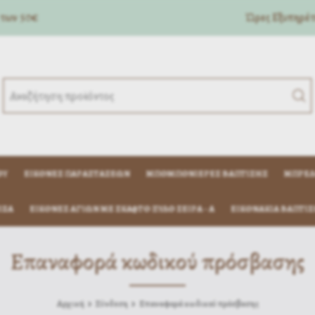
 των 50€
Ώρες Eξυπηρέτη
ΟΎ
ΕΙΚΌΝΕΣ ΠΑΡΑΣΤΆΣΕΩΝ
ΜΠΟΜΠΟΝΙΈΡΕΣ ΒΆΠΤΙΣΗΣ
ΜΠΡΕΛ
ΊΖΑ
ΕΙΚΟΝΕΣ ΑΓΙΩΝ ΜΕ ΣΚΑΦΤΟ ΞΥΛΟ ΣΕΙΡΑ - Α
ΕΙΚΟΝΆΚΙΑ ΒΆΠΤΙΣ
Επαναφορά κωδικού πρόσβασης
Αρχική
Σύνδεση
Επαναφορά κωδικού πρόσβασης