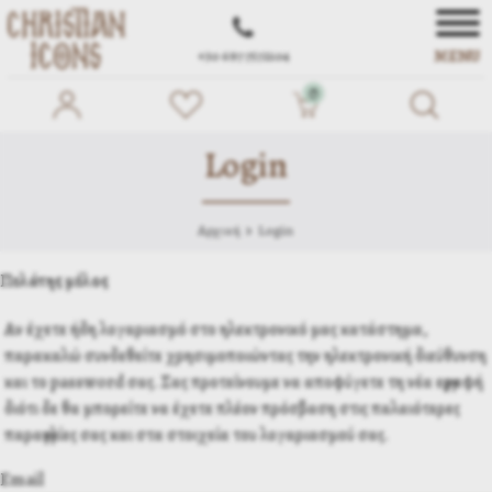
MENU
+30 697 7572104
0
Login
Αρχική
Login
Πελάτης μέλος
Αν έχετε ήδη λογαριασμό στο ηλεκτρονικό μας κατάστημα,
παρακαλώ συνδεθείτε χρησιμοποιώντας την ηλεκτρονική διεύθυνση
και το password σας. Σας προτείνουμε να αποφύγετε τη νέα εγγραφή
διότι δε θα μπορείτε να έχετε πλέον πρόσβαση στις παλαιότερες
παραγγελίες σας και στα στοιχεία του λογαριασμού σας.
Email