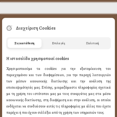
ΧΡΗΣΙΜA LINK
Διαχείριση Cookies
Προφίλ
Συγκατάθεση
Επιλογές
Πολιτική
Ποιότητα
Η ιστοσελίδα χρησιμοποιεί cookies
Επικοινωνία
Χρησιμοποιούμε τα cookies για την εξατομίκευση του
ΌΡΟΙ ΧΡΉΣΗΣ
περιεχομένου και των διαφημίσεων, για την παροχή λειτουργιών
των μέσων κοινωνικής δικτύωσης και την ανάλυση της
Πως Μπορώ να παραγγείλω
επισκεψιμότητάς μας. Επίσης, μοιραζόμαστε πληροφορίες σχετικά
με τη χρήση του ιστότοπου μας με τους συνεργάτες μας στα μέσα
Πως Μπορώ να Πληρώσω
κοινωνικής δικτύωσης, στη διαφήμιση και στην ανάλυση, οι οποίοι
Μεταφορικά & Αντικαταβολή
ενδέχεται να συνδυάσουν αυτές τις πληροφορίες με άλλες που έχετε
Πως Ακυρώνω η Αλλάζω την Παραγγελία
παρέχει ή που έχουν συλλέξει από τη χρήση των υπηρεσιών τους.