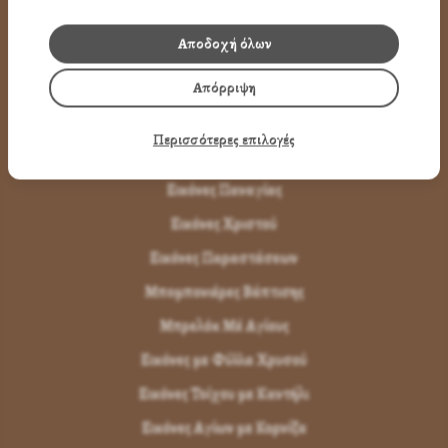
Όροι Χρήσης
Αποδοχή όλων
LINK
Απόρριψη
ΤΑ ΠΡΟΪΟΝΤΑ ΜΑΣ
Περισσότερες επιλογές
Εικόνες Αγίων
Εικόνες Παναγίας
Εικόνες Χριστού
Εικόνες Παραστάσεων
Μπομπονιέρες Βάπτισης
Μπρελόκ Μέ Αγίους
Εικόνες με Φύλλα Χρυσού
Εικόνες Τοίχου με Καντήλι
Εικόνες Αγίων με Κορνίζα