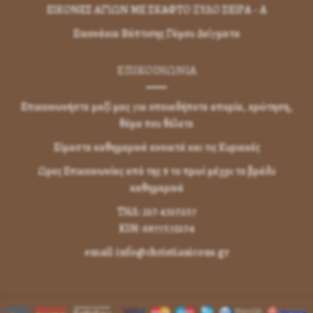
ΕΙΚΟΝΕΣ ΑΓΙΩΝ ΜΕ ΣΚΑΦΤΟ ΞΥΛΟ ΣΕΙΡΑ - Α
Εικονάκια Βάπτισης Γάμου Δείγματα
ΕΠΙΚΟΙΝΩΝΊΑ
Επικοινωνήστε μαζί μας για οποιαδήποτε απορία, ερώτηση,
θέμα που θέλετε
Είμαστε καθημερινά ανοικτά και τις Κυριακές
Ωρες Επικοινωνίας από της 9 το πρωί μέχρι το βράδυ
καθημερινά
ΤΗΛ: 210 4310257
KIN: 6977572104
email: info@christianicons.gr