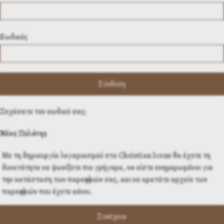
Κωδικός
Ξεχάσατε τον κωδικό σας;
Νέος Πελάτης
Με τη δημιουργία λογαριασμού στο Christian Icons θα έχετε τη
δυνατότητα να ψωνίζετε πιο γρήγορα, να είστε ενημερωμένοι για
την κατάσταση των παραγγελιών σας, και να κρατάτε αρχείο των
παραγγελιών που έχετε κάνει.