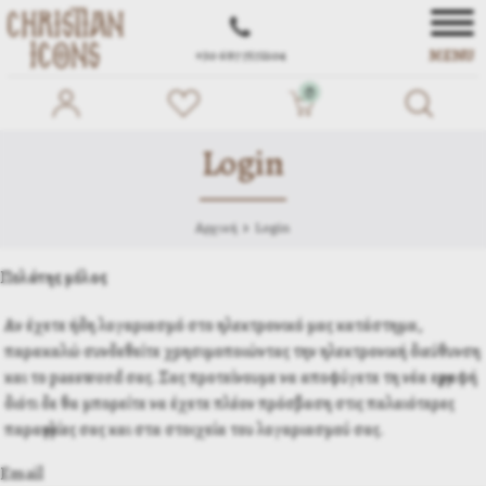
MENU
+30 697 7572104
0
Login
Αρχική
Login
Πελάτης μέλος
Αν έχετε ήδη λογαριασμό στο ηλεκτρονικό μας κατάστημα,
παρακαλώ συνδεθείτε χρησιμοποιώντας την ηλεκτρονική διεύθυνση
και το password σας. Σας προτείνουμε να αποφύγετε τη νέα εγγραφή
διότι δε θα μπορείτε να έχετε πλέον πρόσβαση στις παλαιότερες
παραγγελίες σας και στα στοιχεία του λογαριασμού σας.
Email