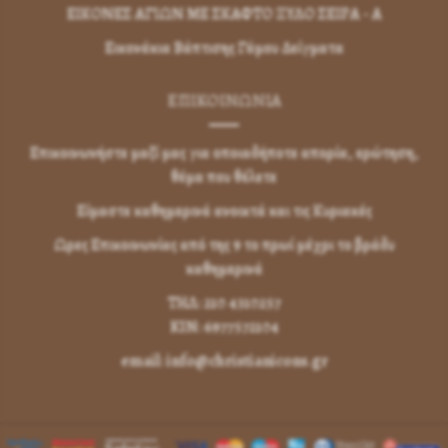
ΕΙΚΟΝΕΣ ΑΓΙΩΝ ΜΕ ΣΚΑΦΤΟ ΞΥΛΟ ΣΕΙΡΑ - Α
Εικονάκια Βάπτισης Γάμου Δείγματα
ΕΠΙΚΟΙΝΩΝΊΑ
Επικοινωνήστε μαζί μας για οποιαδήποτε απορία, ερώτηση,
θέμα που θέλετε
Είμαστε καθημερινά ανοικτά και τις Κυριακές
Ωρες Επικοινωνίας από της 9 το πρωί μέχρι το βράδυ
καθημερινά
ΤΗΛ: 210 4310257
KIN: 6977572104
email: info@christianicons.gr