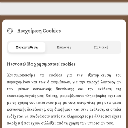
ΧΡΗΣΙΜA LINK
Διαχείριση Cookies
Προφίλ
Συγκατάθεση
Επιλογές
Πολιτική
Ποιότητα
Η ιστοσελίδα χρησιμοποιεί cookies
Επικοινωνία
Χρησιμοποιούμε τα cookies για την εξατομίκευση του
ΌΡΟΙ ΧΡΉΣΗΣ
περιεχομένου και των διαφημίσεων, για την παροχή λειτουργιών
των μέσων κοινωνικής δικτύωσης και την ανάλυση της
Πως Μπορώ να παραγγείλω
επισκεψιμότητάς μας. Επίσης, μοιραζόμαστε πληροφορίες σχετικά
με τη χρήση του ιστότοπου μας με τους συνεργάτες μας στα μέσα
Πως Μπορώ να Πληρώσω
κοινωνικής δικτύωσης, στη διαφήμιση και στην ανάλυση, οι οποίοι
Μεταφορικά & Αντικαταβολή
ενδέχεται να συνδυάσουν αυτές τις πληροφορίες με άλλες που έχετε
Πως Ακυρώνω η Αλλάζω την Παραγγελία
παρέχει ή που έχουν συλλέξει από τη χρήση των υπηρεσιών τους.