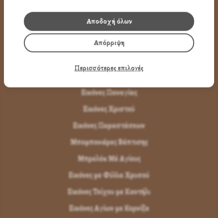
Όροι Χρήσης
Αποδοχή όλων
LINK
Απόρριψη
ΤΑ ΠΡΟΪΟΝΤΑ ΜΑΣ
Περισσότερες επιλογές
Εικόνες Αγίων
Εικόνες Παναγίας
Εικόνες Χριστού
Εικόνες Παραστάσεων
Μπομπονιέρες Βάπτισης
Μπρελόκ Μέ Αγίους
Εικόνες με Φύλλα Χρυσού
Εικόνες Τοίχου με Καντήλι
Εικόνες Αγίων με Κορνίζα