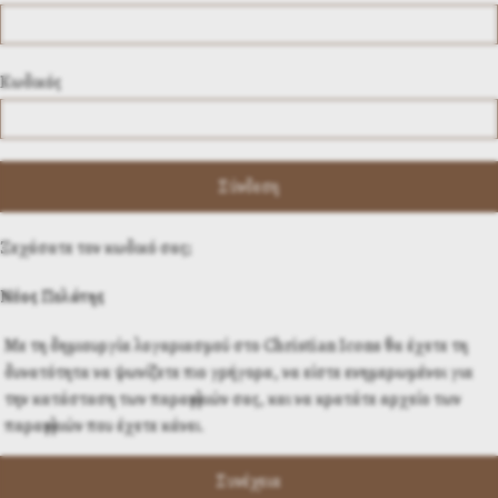
Κωδικός
Ξεχάσατε τον κωδικό σας;
Νέος Πελάτης
Με τη δημιουργία λογαριασμού στο Christian Icons θα έχετε τη
δυνατότητα να ψωνίζετε πιο γρήγορα, να είστε ενημερωμένοι για
την κατάσταση των παραγγελιών σας, και να κρατάτε αρχείο των
παραγγελιών που έχετε κάνει.