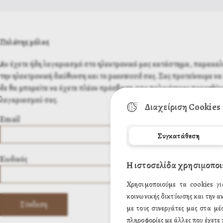
Πελάτης μέλος
Αν έχετε ήδη λογαριασμό στο ηλεκτρονικό μας κατάστημα, παρακα
την ηλεκτρονική διεύθυνση και το password σας. Σας προτείνουμε να 
δε θα μπορείτε να έχετε πλέον πρόσβαση στις παλαιότερες παραγγελίες
λογαριασμού σας.
Διαχείριση Cookies
Email
Συγκατάθεση
Κωδικός
Η ιστοσελίδα χρησιμοποι
Χρησιμοποιούμε τα cookies γι
κοινωνικής δικτύωσης και την α
με τους συνεργάτες μας στα μέ
πληροφορίες με άλλες που έχετε 