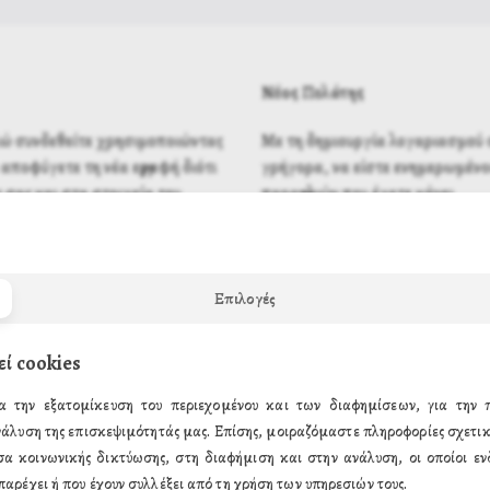
Νέος Πελάτης
λώ συνδεθείτε χρησιμοποιώντας
Με τη δημιουργία λογαριασμού σ
αποφύγετε τη νέα εγγραφή διότι
γρήγορα, να είστε ενημερωμένοι
 σας και στα στοιχεία του
παραγγελιών που έχετε κάνει.
Επιλογές
εί cookies
α την εξατομίκευση του περιεχομένου και των διαφημίσεων, για την
νάλυση της επισκεψιμότητάς μας. Επίσης, μοιραζόμαστε πληροφορίες σχετικ
σα κοινωνικής δικτύωσης, στη διαφήμιση και στην ανάλυση, οι οποίοι ενδ
παρέχει ή που έχουν συλλέξει από τη χρήση των υπηρεσιών τους.