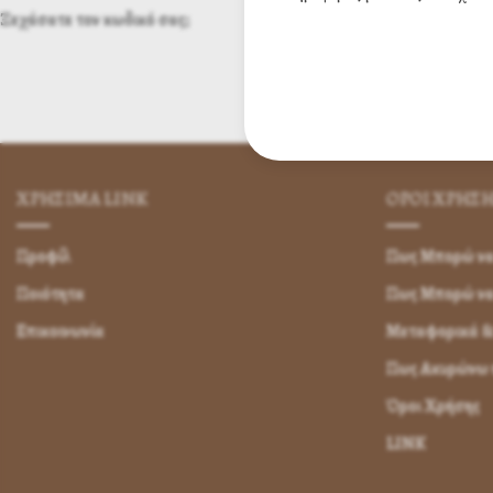
Ξεχάσατε τον κωδικό σας;
ΧΡΗΣΙΜA LINK
ΌΡΟΙ ΧΡΉΣ
Προφίλ
Πως Μπορώ να 
Ποιότητα
Πως Μπορώ ν
Επικοινωνία
Μεταφορικά &
Πως Ακυρώνω η
Όροι Χρήσης
LINK