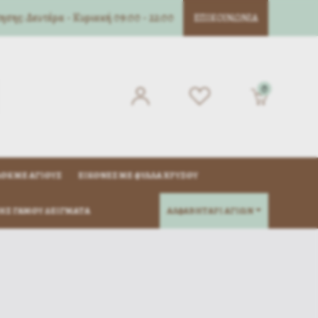
σης: Δευτέρα - Κυριακή 09:00 - 22:00
ΕΠΙΚΟΙΝΩΝΊΑ
0
ΌΚ ΜΈ ΑΓΊΟΥΣ
ΕΙΚΌΝΕΣ ΜΕ ΦΎΛΛΑ ΧΡΥΣΟΎ
ΗΣ ΓΆΜΟΥ ΔΕΊΓΜΑΤΑ
ΑΛΦΑΒΗΤΑΡΙ ΑΓΙΩΝ