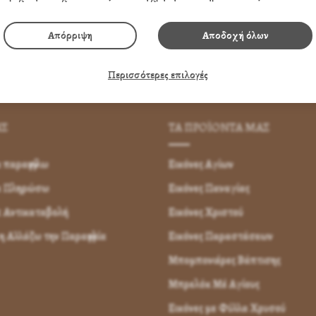
Απόρριψη
Αποδοχή όλων
Περισσότερες επιλογές
ΗΣ
ΤΑ ΠΡΟΪΟΝΤΑ ΜΑΣ
παραγγείλω
Εικόνες Αγίων
α Πληρώσω
Εικόνες Παναγίας
 Αντικαταβολή
Εικόνες Χριστού
 Αλλάζω την Παραγγελία
Εικόνες Παραστάσεων
Μπομπονιέρες Βάπτισης
Μπρελόκ Μέ Αγίους
Εικόνες με Φύλλα Χρυσού