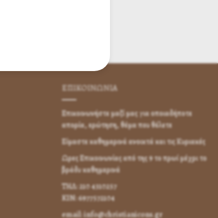
ΕΠΙΚΟΙΝΩΝΊΑ
Επικοινωνήστε μαζί μας για οποιαδήποτε
απορία, ερώτηση, θέμα που θέλετε
Είμαστε καθημερινά ανοικτά και τις Κυριακές
Ωρες Επικοινωνίας από της 9 το πρωί μέχρι το
βράδυ καθημερινά
ΤΗΛ: 210 4310257
KIN: 6977572104
email: info@christianicons.gr