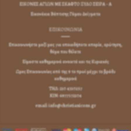
ΕΙΚΟΝΕΣ ΑΓΙΩΝ ΜΕ ΣΚΑΦΤΟ ΞΥΛΟ ΣΕΙΡΑ - Α
Εικονάκια Βάπτισης Γάμου Δείγματα
ΕΠΙΚΟΙΝΩΝΊΑ
Επικοινωνήστε μαζί μας για οποιαδήποτε απορία, ερώτηση,
θέμα που θέλετε
Είμαστε καθημερινά ανοικτά και τις Κυριακές
Ωρες Επικοινωνίας από της 9 το πρωί μέχρι το βράδυ
καθημερινά
ΤΗΛ: 210 4310257
KIN: 6977572104
email: info@christianicons.gr