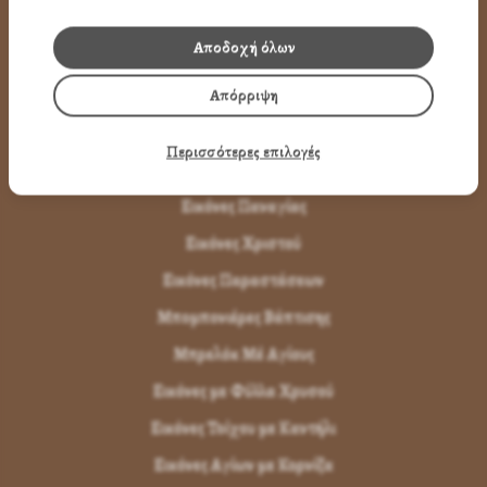
Όροι Χρήσης
Αποδοχή όλων
LINK
Απόρριψη
ΤΑ ΠΡΟΪΟΝΤΑ ΜΑΣ
Περισσότερες επιλογές
Εικόνες Αγίων
Εικόνες Παναγίας
Εικόνες Χριστού
Εικόνες Παραστάσεων
Μπομπονιέρες Βάπτισης
Μπρελόκ Μέ Αγίους
Εικόνες με Φύλλα Χρυσού
Εικόνες Τοίχου με Καντήλι
Εικόνες Αγίων με Κορνίζα