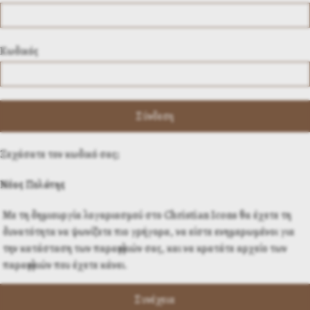
Κωδικός
Ξεχάσατε τον κωδικό σας;
Νέος Πελάτης
Με τη δημιουργία λογαριασμού στο Christian Icons θα έχετε τη
δυνατότητα να ψωνίζετε πιο γρήγορα, να είστε ενημερωμένοι για
την κατάσταση των παραγγελιών σας, και να κρατάτε αρχείο των
παραγγελιών που έχετε κάνει.