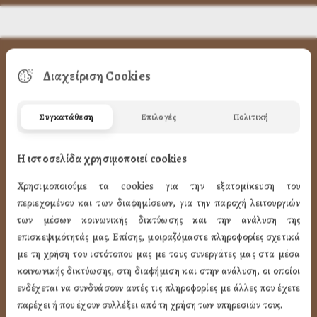
ΧΡΗΣΙΜA LINK
Διαχείριση Cookies
Προφίλ
Συγκατάθεση
Επιλογές
Πολιτική
Ποιότητα
Η ιστοσελίδα χρησιμοποιεί cookies
Επικοινωνία
Χρησιμοποιούμε τα cookies για την εξατομίκευση του
ΌΡΟΙ ΧΡΉΣΗΣ
περιεχομένου και των διαφημίσεων, για την παροχή λειτουργιών
των μέσων κοινωνικής δικτύωσης και την ανάλυση της
Πως Μπορώ να παραγγείλω
επισκεψιμότητάς μας. Επίσης, μοιραζόμαστε πληροφορίες σχετικά
με τη χρήση του ιστότοπου μας με τους συνεργάτες μας στα μέσα
Πως Μπορώ να Πληρώσω
κοινωνικής δικτύωσης, στη διαφήμιση και στην ανάλυση, οι οποίοι
Μεταφορικά & Αντικαταβολή
ενδέχεται να συνδυάσουν αυτές τις πληροφορίες με άλλες που έχετε
Πως Ακυρώνω η Αλλάζω την Παραγγελία
παρέχει ή που έχουν συλλέξει από τη χρήση των υπηρεσιών τους.