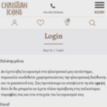
MENU
+30 697 7572104
0
Login
Αρχική
Login
Πελάτης μέλος
Αν έχετε ήδη λογαριασμό στο ηλεκτρονικό μας κατάστημα,
παρακαλώ συνδεθείτε χρησιμοποιώντας την ηλεκτρονική διεύθυνση
και το password σας. Σας προτείνουμε να αποφύγετε τη νέα εγγραφή
διότι δε θα μπορείτε να έχετε πλέον πρόσβαση στις παλαιότερες
παραγγελίες σας και στα στοιχεία του λογαριασμού σας.
Email