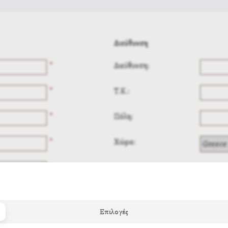
Διεύθυνση
*
Διεύθυνση:
*
Τ.Κ.:
*
Πόλη:
*
Χώρα:
*
Επιλογές