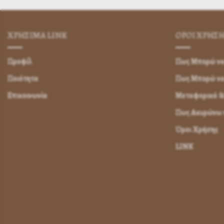
ΧΡΗΣΙΜA LINK
ΌΡΟΙ ΧΡΉΣ
Προφίλ
Πως Μπορώ να 
Ποιότητα
Πως Μπορώ ν
Επικοινωνία
Μεταφορικά &
Πως Ακυρώνω η
Όροι Χρήσης
LINK