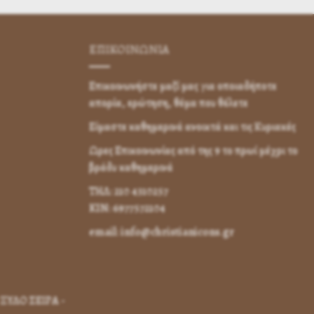
ΕΠΙΚΟΙΝΩΝΊΑ
Επικοινωνήστε μαζί μας για οποιαδήποτε
απορία, ερώτηση, θέμα που θέλετε
Είμαστε καθημερινά ανοικτά και τις Κυριακές
Ωρες Επικοινωνίας από της 9 το πρωί μέχρι το
βράδυ καθημερινά
ΤΗΛ: 210 4310257
KIN: 6977572104
email: info@christianicons.gr
ΞΥΛΟ ΣΕΙΡΑ -