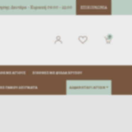
σης: Δευτέρα - Κυριακή 09:00 - 22:00
ΕΠΙΚΟΙΝΩΝΊΑ
0
ΌΚ ΜΈ ΑΓΊΟΥΣ
ΕΙΚΌΝΕΣ ΜΕ ΦΎΛΛΑ ΧΡΥΣΟΎ
ΗΣ ΓΆΜΟΥ ΔΕΊΓΜΑΤΑ
ΑΛΦΑΒΗΤΑΡΙ ΑΓΙΩΝ