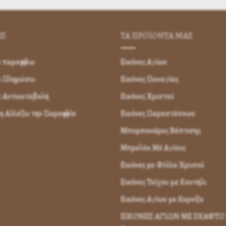
ΗΣ
ΤΑ ΠΡΟΪΟΝΤΑ ΜΑΣ
παραγγείλω
Εικόνες Αγίων
α Πληρώσω
Εικόνες Παναγίας
 Αντικαταβολή
Εικόνες Χριστού
 Αλλάζω την Παραγγελία
Εικόνες Παραστάσεων
Μπομπονιέρες Βάπτισης
Μπρελόκ Μέ Αγίους
Εικόνες με Φύλλα Χρυσού
Εικόνες Τοίχου με Καντήλι
Εικόνες Αγίων με Κορνίζα
ΕΙΚΟΝΕΣ ΑΓΙΩΝ ΜΕ ΣΚΑΦΤΟ 