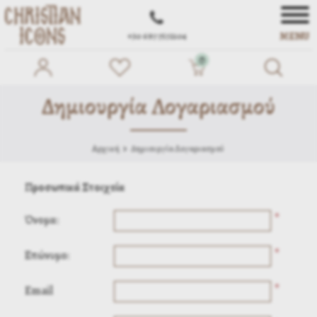
MENU
+30 697 7572104
0
Δημιουργία Λογαριασμού
Αρχική
Δημιουργία Λογαριασμού
Προσωπικά Στοιχεία
*
Όνομα:
*
Επώνυμο:
*
Email