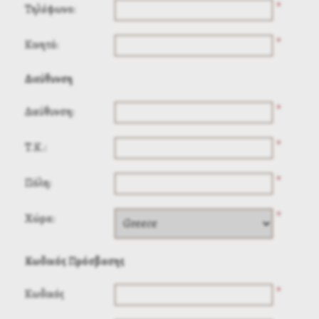
*
Τηλέφωνο:
*
Κινητό:
Διεύθυνση
*
Διεύθυνση:
*
Τ.Κ.:
*
Πόλη:
*
Χώρα:
Κωδικός Πρόσβασης
*
Κωδικός