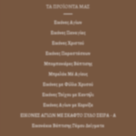
ΤΑ ΠΡΟΪΟΝΤΑ ΜΑΣ
Εικόνες Αγίων
Εικόνες Παναγίας
Εικόνες Χριστού
Εικόνες Παραστάσεων
Μπομπονιέρες Βάπτισης
Μπρελόκ Μέ Αγίους
Εικόνες με Φύλλα Χρυσού
Εικόνες Τοίχου με Καντήλι
Εικόνες Αγίων με Κορνίζα
ΕΙΚΟΝΕΣ ΑΓΙΩΝ ΜΕ ΣΚΑΦΤΟ ΞΥΛΟ ΣΕΙΡΑ - Α
Εικονάκια Βάπτισης Γάμου Δείγματα