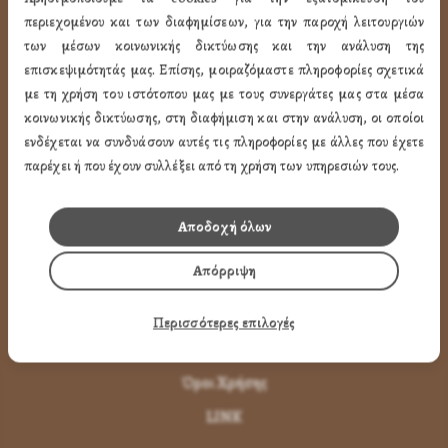
ΧΡΗΣΙΜA LINK
περιεχομένου και των διαφημίσεων, για την παροχή λειτουργιών
των μέσων κοινωνικής δικτύωσης και την ανάλυση της
επισκεψιμότητάς μας. Επίσης, μοιραζόμαστε πληροφορίες σχετικά
Προφίλ
με τη χρήση του ιστότοπου μας με τους συνεργάτες μας στα μέσα
Ποιότητα
κοινωνικής δικτύωσης, στη διαφήμιση και στην ανάλυση, οι οποίοι
Επικοινωνία
ενδέχεται να συνδυάσουν αυτές τις πληροφορίες με άλλες που έχετε
παρέχει ή που έχουν συλλέξει από τη χρήση των υπηρεσιών τους.
ΌΡΟΙ ΧΡΉΣΗΣ
Αποδοχή όλων
Πως Μπορώ να παραγγείλω
Απόρριψη
Πως Μπορώ να Πληρώσω
Μεταφορικά & Αντικαταβολή
Περισσότερες επιλογές
Πως Ακυρώνω η Αλλάζω την Παραγγελία
Όροι Χρήσης
LINK