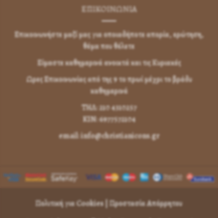
ΕΠΙΚΟΙΝΩΝΊΑ
Επικοινωνήστε μαζί μας για οποιαδήποτε απορία, ερώτηση,
θέμα που θέλετε
Είμαστε καθημερινά ανοικτά και τις Κυριακές
Ωρες Επικοινωνίας από της 9 το πρωί μέχρι το βράδυ
καθημερινά
ΤΗΛ: 210 4310257
KIN: 6977572104
email: info@christianicons.gr
Πολιτική για Cookies
|
Προστασία Απόρρητου