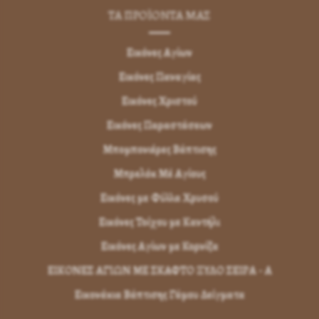
ΤΑ ΠΡΟΪΟΝΤΑ ΜΑΣ
Εικόνες Αγίων
Εικόνες Παναγίας
Εικόνες Χριστού
Εικόνες Παραστάσεων
Μπομπονιέρες Βάπτισης
Μπρελόκ Μέ Αγίους
Εικόνες με Φύλλα Χρυσού
Εικόνες Τοίχου με Καντήλι
Εικόνες Αγίων με Κορνίζα
ΕΙΚΟΝΕΣ ΑΓΙΩΝ ΜΕ ΣΚΑΦΤΟ ΞΥΛΟ ΣΕΙΡΑ - Α
Εικονάκια Βάπτισης Γάμου Δείγματα