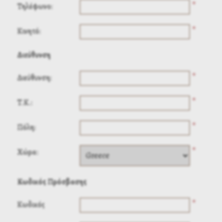
*
Τηλέφωνο:
*
Κινητό:
Διεύθυνση
*
Διεύθυνση:
*
Τ.Κ.:
*
Πόλη:
*
Χώρα:
Κωδικός Πρόσβασης
*
Κωδικός