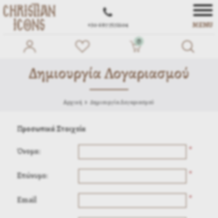
MENU
+30 697 7572104
0
Δημιουργία Λογαριασμού
Αρχική
Δημιουργία Λογαριασμού
Προσωπικά Στοιχεία
*
Όνομα:
*
Επώνυμο:
*
Email