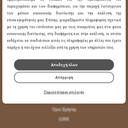
ΧΡΗΣΙΜA LINK
περιεχομένου και των διαφημίσεων, για την παροχή λειτουργιών
των μέσων κοινωνικής δικτύωσης και την ανάλυση της
επισκεψιμότητάς μας. Επίσης, μοιραζόμαστε πληροφορίες σχετικά
Προφίλ
με τη χρήση του ιστότοπου μας με τους συνεργάτες μας στα μέσα
Ποιότητα
κοινωνικής δικτύωσης, στη διαφήμιση και στην ανάλυση, οι οποίοι
Επικοινωνία
ενδέχεται να συνδυάσουν αυτές τις πληροφορίες με άλλες που έχετε
παρέχει ή που έχουν συλλέξει από τη χρήση των υπηρεσιών τους.
ΌΡΟΙ ΧΡΉΣΗΣ
Αποδοχή όλων
Πως Μπορώ να παραγγείλω
Απόρριψη
Πως Μπορώ να Πληρώσω
Μεταφορικά & Αντικαταβολή
Περισσότερες επιλογές
Πως Ακυρώνω η Αλλάζω την Παραγγελία
Όροι Χρήσης
LINK