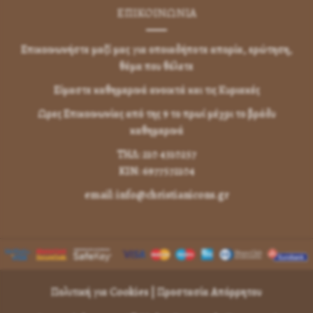
ΕΠΙΚΟΙΝΩΝΊΑ
Επικοινωνήστε μαζί μας για οποιαδήποτε απορία, ερώτηση,
θέμα που θέλετε
Είμαστε καθημερινά ανοικτά και τις Κυριακές
Ωρες Επικοινωνίας από της 9 το πρωί μέχρι το βράδυ
καθημερινά
ΤΗΛ: 210 4310257
KIN: 6977572104
email: info@christianicons.gr
Πολιτική για Cookies
|
Προστασία Απόρρητου