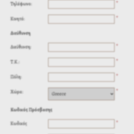
*
Τηλέφωνο:
*
Κινητό:
Διεύθυνση
*
Διεύθυνση:
*
Τ.Κ.:
*
Πόλη:
*
Χώρα:
Κωδικός Πρόσβασης
*
Κωδικός