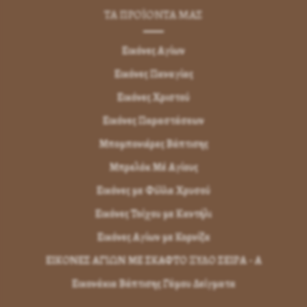
ΤΑ ΠΡΟΪΟΝΤΑ ΜΑΣ
Εικόνες Αγίων
Εικόνες Παναγίας
Εικόνες Χριστού
Εικόνες Παραστάσεων
Μπομπονιέρες Βάπτισης
Μπρελόκ Μέ Αγίους
Εικόνες με Φύλλα Χρυσού
Εικόνες Τοίχου με Καντήλι
Εικόνες Αγίων με Κορνίζα
ΕΙΚΟΝΕΣ ΑΓΙΩΝ ΜΕ ΣΚΑΦΤΟ ΞΥΛΟ ΣΕΙΡΑ - Α
Εικονάκια Βάπτισης Γάμου Δείγματα