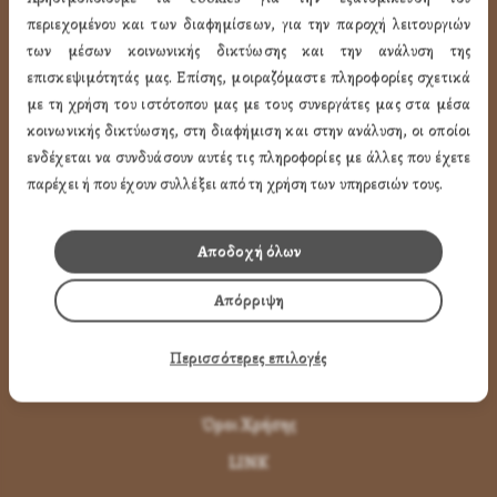
ΧΡΗΣΙΜA LINK
περιεχομένου και των διαφημίσεων, για την παροχή λειτουργιών
των μέσων κοινωνικής δικτύωσης και την ανάλυση της
επισκεψιμότητάς μας. Επίσης, μοιραζόμαστε πληροφορίες σχετικά
Προφίλ
με τη χρήση του ιστότοπου μας με τους συνεργάτες μας στα μέσα
Ποιότητα
κοινωνικής δικτύωσης, στη διαφήμιση και στην ανάλυση, οι οποίοι
Επικοινωνία
ενδέχεται να συνδυάσουν αυτές τις πληροφορίες με άλλες που έχετε
παρέχει ή που έχουν συλλέξει από τη χρήση των υπηρεσιών τους.
ΌΡΟΙ ΧΡΉΣΗΣ
Αποδοχή όλων
Πως Μπορώ να παραγγείλω
Απόρριψη
Πως Μπορώ να Πληρώσω
Μεταφορικά & Αντικαταβολή
Περισσότερες επιλογές
Πως Ακυρώνω η Αλλάζω την Παραγγελία
Όροι Χρήσης
LINK