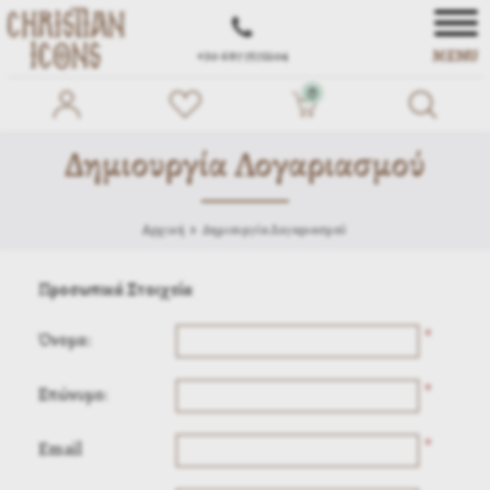
MENU
+30 697 7572104
0
Δημιουργία Λογαριασμού
Αρχική
Δημιουργία Λογαριασμού
Προσωπικά Στοιχεία
*
Όνομα:
*
Επώνυμο:
*
Email