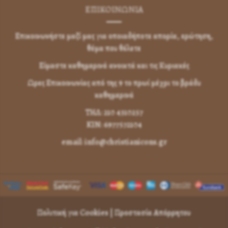
ΕΠΙΚΟΙΝΩΝΊΑ
Επικοινωνήστε μαζί μας για οποιαδήποτε απορία, ερώτηση,
θέμα που θέλετε
Είμαστε καθημερινά ανοικτά και τις Κυριακές
Ωρες Επικοινωνίας από της 9 το πρωί μέχρι το βράδυ
καθημερινά
ΤΗΛ: 210 4310257
KIN: 6977572104
email: info@christianicons.gr
Πολιτική για Cookies
|
Προστασία Απόρρητου