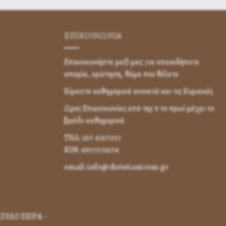
ΕΠΙΚΟΙΝΩΝΊΑ
Επικοινωνήστε μαζί μας για οποιαδήποτε
απορία, ερώτηση, θέμα που θέλετε
Είμαστε καθημερινά ανοικτά και τις Κυριακές
Ωρες Επικοινωνίας από της 9 το πρωί μέχρι το
βράδυ καθημερινά
ΤΗΛ: 210 4310257
KIN: 6977572104
email: info@christianicons.gr
ΞΥΛΟ ΣΕΙΡΑ -