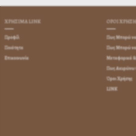
ΧΡΗΣΙΜA LINK
ΌΡΟΙ ΧΡΉΣ
Προφίλ
Πως Μπορώ να 
Ποιότητα
Πως Μπορώ ν
Επικοινωνία
Μεταφορικά &
Πως Ακυρώνω η
Όροι Χρήσης
LINK