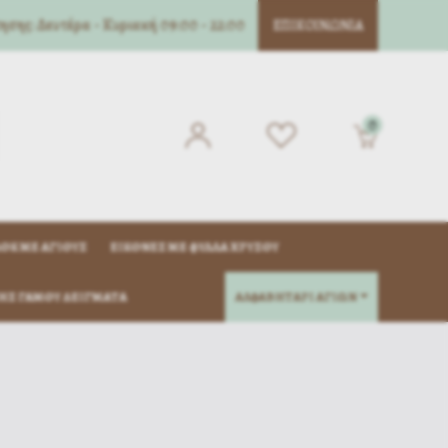
σης: Δευτέρα - Κυριακή 09:00 - 22:00
ΕΠΙΚΟΙΝΩΝΊΑ
0
ΌΚ ΜΈ ΑΓΊΟΥΣ
ΕΙΚΌΝΕΣ ΜΕ ΦΎΛΛΑ ΧΡΥΣΟΎ
ΗΣ ΓΆΜΟΥ ΔΕΊΓΜΑΤΑ
ΑΛΦΑΒΗΤΑΡΙ ΑΓΙΩΝ