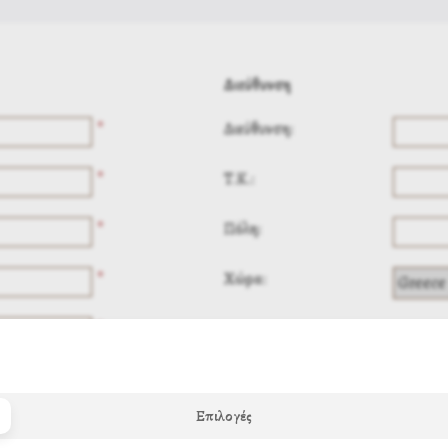
Διεύθυνση
*
Διεύθυνση:
*
Τ.Κ.:
*
Πόλη:
*
Χώρα:
*
Επιλογές