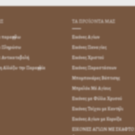
ΗΣ
ΤΑ ΠΡΟΪΟΝΤΑ ΜΑΣ
παραγγείλω
Εικόνες Αγίων
α Πληρώσω
Εικόνες Παναγίας
 Αντικαταβολή
Εικόνες Χριστού
 Αλλάζω την Παραγγελία
Εικόνες Παραστάσεων
Μπομπονιέρες Βάπτισης
Μπρελόκ Μέ Αγίους
Εικόνες με Φύλλα Χρυσού
Εικόνες Τοίχου με Καντήλι
Εικόνες Αγίων με Κορνίζα
ΕΙΚΟΝΕΣ ΑΓΙΩΝ ΜΕ ΣΚΑΦΤΟ 