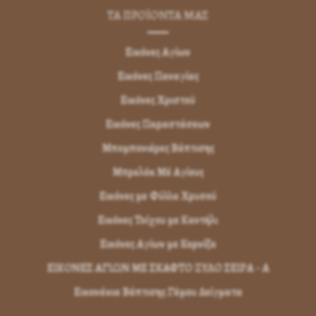
ΤΑ ΠΡΟΪΟΝΤΑ ΜΑΣ
Εικόνες Αγίων
Εικόνες Παναγίας
Εικόνες Χριστού
Εικόνες Παραστάσεων
Μπομπονιέρες Βάπτισης
Μπρελόκ Μέ Αγίους
Εικόνες με Φύλλα Χρυσού
Εικόνες Τοίχου με Καντήλι
Εικόνες Αγίων με Κορνίζα
ΕΙΚΟΝΕΣ ΑΓΙΩΝ ΜΕ ΣΚΑΦΤΟ ΞΥΛΟ ΣΕΙΡΑ - Α
Εικονάκια Βάπτισης Γάμου Δείγματα