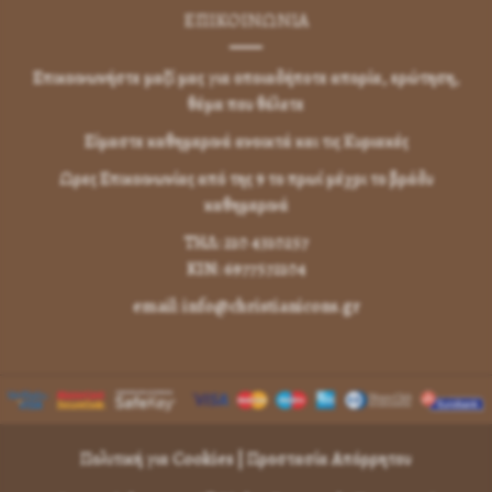
ΕΠΙΚΟΙΝΩΝΊΑ
Επικοινωνήστε μαζί μας για οποιαδήποτε απορία, ερώτηση,
θέμα που θέλετε
Είμαστε καθημερινά ανοικτά και τις Κυριακές
Ωρες Επικοινωνίας από της 9 το πρωί μέχρι το βράδυ
καθημερινά
ΤΗΛ: 210 4310257
KIN: 6977572104
email: info@christianicons.gr
Πολιτική για Cookies
|
Προστασία Απόρρητου