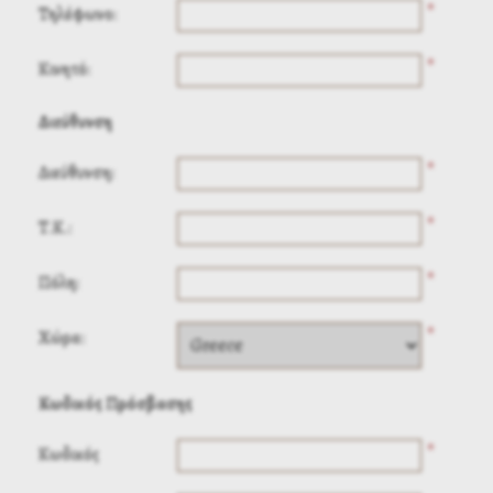
*
Τηλέφωνο:
*
Κινητό:
Διεύθυνση
*
Διεύθυνση:
*
Τ.Κ.:
*
Πόλη:
*
Χώρα:
Κωδικός Πρόσβασης
*
Κωδικός