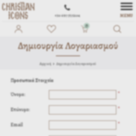
MENU
+30 697 7572104
0
Δημιουργία Λογαριασμού
Αρχική
Δημιουργία Λογαριασμού
Προσωπικά Στοιχεία
*
Όνομα:
*
Επώνυμο:
*
Email