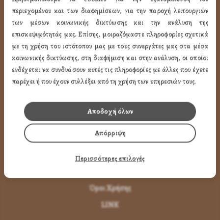
ΧΡΗΣΙΜA LINK
περιεχομένου και των διαφημίσεων, για την παροχή λειτουργιών
των μέσων κοινωνικής δικτύωσης και την ανάλυση της
επισκεψιμότητάς μας. Επίσης, μοιραζόμαστε πληροφορίες σχετικά
Προφίλ
με τη χρήση του ιστότοπου μας με τους συνεργάτες μας στα μέσα
Ποιότητα
κοινωνικής δικτύωσης, στη διαφήμιση και στην ανάλυση, οι οποίοι
Επικοινωνία
ενδέχεται να συνδυάσουν αυτές τις πληροφορίες με άλλες που έχετε
παρέχει ή που έχουν συλλέξει από τη χρήση των υπηρεσιών τους.
ΌΡΟΙ ΧΡΉΣΗΣ
Αποδοχή όλων
Πως Μπορώ να παραγγείλω
Απόρριψη
Πως Μπορώ να Πληρώσω
Μεταφορικά & Αντικαταβολή
Περισσότερες επιλογές
Πως Ακυρώνω η Αλλάζω την Παραγγελία
Όροι Χρήσης
LINK