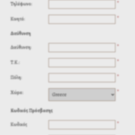
*
Τηλέφωνο:
*
Κινητό:
Διεύθυνση
*
Διεύθυνση:
*
Τ.Κ.:
*
Πόλη:
*
Χώρα:
Κωδικός Πρόσβασης
*
Κωδικός