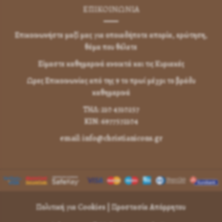
ΕΠΙΚΟΙΝΩΝΊΑ
Επικοινωνήστε μαζί μας για οποιαδήποτε απορία, ερώτηση,
θέμα που θέλετε
Είμαστε καθημερινά ανοικτά και τις Κυριακές
Ωρες Επικοινωνίας από της 9 το πρωί μέχρι το βράδυ
καθημερινά
ΤΗΛ: 210 4310257
KIN: 6977572104
email: info@christianicons.gr
Πολιτική για Cookies
|
Προστασία Απόρρητου