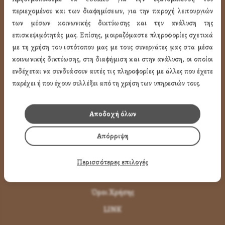
ΧΡΗΣΙΜA LINK
περιεχομένου και των διαφημίσεων, για την παροχή λειτουργιών
των μέσων κοινωνικής δικτύωσης και την ανάλυση της
επισκεψιμότητάς μας. Επίσης, μοιραζόμαστε πληροφορίες σχετικά
Προφίλ
με τη χρήση του ιστότοπου μας με τους συνεργάτες μας στα μέσα
Ποιότητα
κοινωνικής δικτύωσης, στη διαφήμιση και στην ανάλυση, οι οποίοι
Επικοινωνία
ενδέχεται να συνδυάσουν αυτές τις πληροφορίες με άλλες που έχετε
παρέχει ή που έχουν συλλέξει από τη χρήση των υπηρεσιών τους.
ΌΡΟΙ ΧΡΉΣΗΣ
Αποδοχή όλων
Πως Μπορώ να παραγγείλω
Απόρριψη
Πως Μπορώ να Πληρώσω
Μεταφορικά & Αντικαταβολή
Περισσότερες επιλογές
Πως Ακυρώνω η Αλλάζω την Παραγγελία
Όροι Χρήσης
LINK