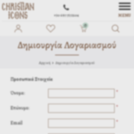
MENU
+30 697 7572104
0
Δημιουργία Λογαριασμού
Αρχική
Δημιουργία Λογαριασμού
Προσωπικά Στοιχεία
*
Όνομα:
*
Επώνυμο:
*
Email