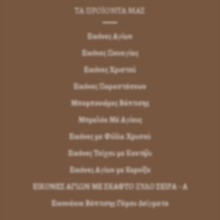
ΤΑ ΠΡΟΪΟΝΤΑ ΜΑΣ
Εικόνες Αγίων
Εικόνες Παναγίας
Εικόνες Χριστού
Εικόνες Παραστάσεων
Μπομπονιέρες Βάπτισης
Μπρελόκ Μέ Αγίους
Εικόνες με Φύλλα Χρυσού
Εικόνες Τοίχου με Καντήλι
Εικόνες Αγίων με Κορνίζα
ΕΙΚΟΝΕΣ ΑΓΙΩΝ ΜΕ ΣΚΑΦΤΟ ΞΥΛΟ ΣΕΙΡΑ - Α
Εικονάκια Βάπτισης Γάμου Δείγματα