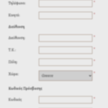
*
Τηλέφωνο:
*
Κινητό:
Διεύθυνση
*
Διεύθυνση:
*
Τ.Κ.:
*
Πόλη:
*
Χώρα:
Κωδικός Πρόσβασης
*
Κωδικός