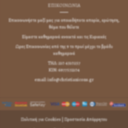
ΕΠΙΚΟΙΝΩΝΊΑ
Επικοινωνήστε μαζί μας για οποιαδήποτε απορία, ερώτηση,
θέμα που θέλετε
Είμαστε καθημερινά ανοικτά και τις Κυριακές
Ωρες Επικοινωνίας από της 9 το πρωί μέχρι το βράδυ
καθημερινά
ΤΗΛ: 210 4310257
KIN: 6977572104
email: info@christianicons.gr
Πολιτική για Cookies
|
Προστασία Απόρρητου