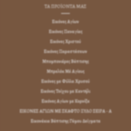
ΤΑ ΠΡΟΪΟΝΤΑ ΜΑΣ
Εικόνες Αγίων
Εικόνες Παναγίας
Εικόνες Χριστού
Εικόνες Παραστάσεων
Μπομπονιέρες Βάπτισης
Μπρελόκ Μέ Αγίους
Εικόνες με Φύλλα Χρυσού
Εικόνες Τοίχου με Καντήλι
Εικόνες Αγίων με Κορνίζα
ΕΙΚΟΝΕΣ ΑΓΙΩΝ ΜΕ ΣΚΑΦΤΟ ΞΥΛΟ ΣΕΙΡΑ - Α
Εικονάκια Βάπτισης Γάμου Δείγματα