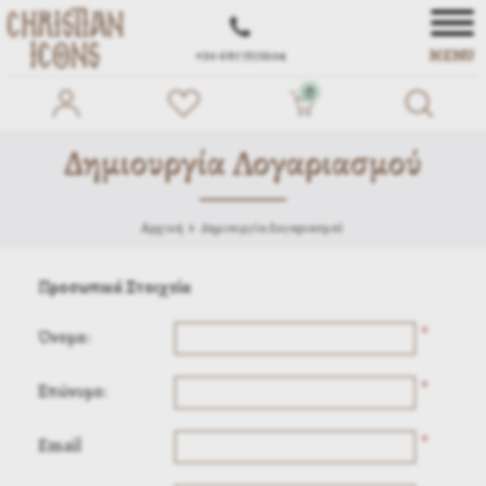
MENU
+30 697 7572104
0
Δημιουργία Λογαριασμού
Αρχική
Δημιουργία Λογαριασμού
Προσωπικά Στοιχεία
*
Όνομα:
*
Επώνυμο:
*
Email