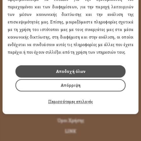
ΧΡΗΣΙΜA LINK
περιεχομένου και των διαφημίσεων, για την παροχή λειτουργιών
των μέσων κοινωνικής δικτύωσης και την ανάλυση της
επισκεψιμότητάς μας. Επίσης, μοιραζόμαστε πληροφορίες σχετικά
Προφίλ
με τη χρήση του ιστότοπου μας με τους συνεργάτες μας στα μέσα
Ποιότητα
κοινωνικής δικτύωσης, στη διαφήμιση και στην ανάλυση, οι οποίοι
Επικοινωνία
ενδέχεται να συνδυάσουν αυτές τις πληροφορίες με άλλες που έχετε
παρέχει ή που έχουν συλλέξει από τη χρήση των υπηρεσιών τους.
ΌΡΟΙ ΧΡΉΣΗΣ
Αποδοχή όλων
Πως Μπορώ να παραγγείλω
Απόρριψη
Πως Μπορώ να Πληρώσω
Μεταφορικά & Αντικαταβολή
Περισσότερες επιλογές
Πως Ακυρώνω η Αλλάζω την Παραγγελία
Όροι Χρήσης
LINK