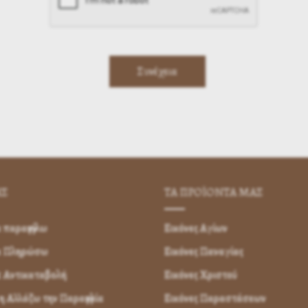
ΗΣ
ΤΑ ΠΡΟΪΟΝΤΑ ΜΑΣ
παραγγείλω
Εικόνες Αγίων
α Πληρώσω
Εικόνες Παναγίας
 Αντικαταβολή
Εικόνες Χριστού
 Αλλάζω την Παραγγελία
Εικόνες Παραστάσεων