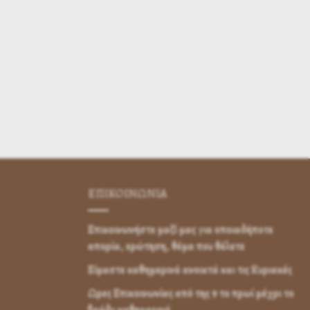
ΕΠΙΚΟΙΝΩΝΊΑ
Επικοινωνήστε μαζί μας για οποιαδήποτε
απορία, ερώτηση, θέμα που θέλετε
Είμαστε καθημερινά ανοικτά και τις Κυριακές
Ωρες Επικοινωνίας από της 9 το πρωί μέχρι το