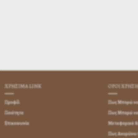
ΧΡΗΣΙΜA LINK
ΌΡΟΙ ΧΡΉΣ
Προφίλ
Πως Μπορώ να 
Ποιότητα
Πως Μπορώ ν
Επικοινωνία
Μεταφορικά &
Πως Ακυρώνω η