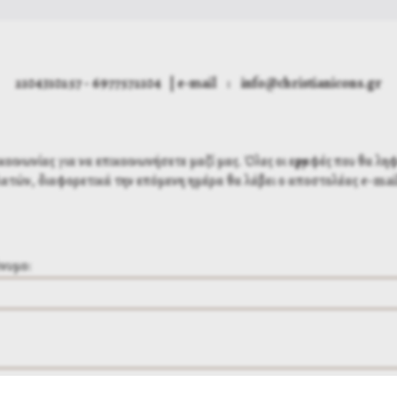
2104310257 - 6977572104 | e-mail : info@christianicons.gr
νωνίας για να επικοινωνήσετε μαζί μας. Όλες οι εγγραφές που θα ληφ
ατών, διαφορετικά την επόμενη ημέρα θα λάβει ο αποστολέας e-mai
νυμο: