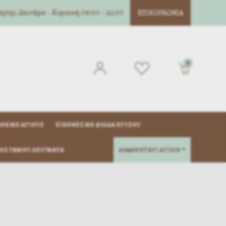
σης: Δευτέρα - Κυριακή 09:00 - 22:00
ΕΠΙΚΟΙΝΩΝΊΑ
0
ΌΚ ΜΈ ΑΓΊΟΥΣ
ΕΙΚΌΝΕΣ ΜΕ ΦΎΛΛΑ ΧΡΥΣΟΎ
ΗΣ ΓΆΜΟΥ ΔΕΊΓΜΑΤΑ
ΑΛΦΑΒΗΤΑΡΙ ΑΓΙΩΝ