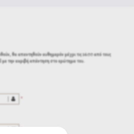
θούν, θα απαντηθούν αυθημερόν μέχρι τις 16:00 από τους
l με την ακριβή απάντηση στο ερώτημα του.
*
*