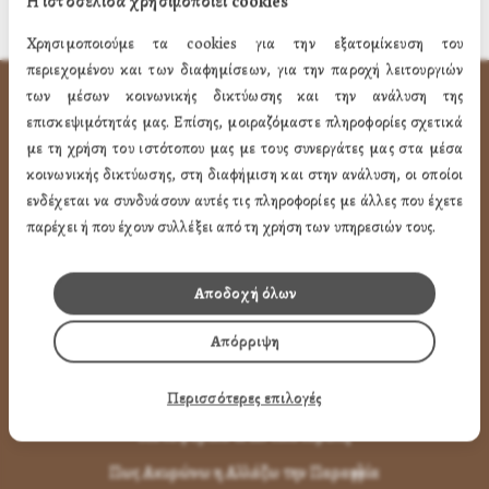
Η ιστοσελίδα χρησιμοποιεί cookies
Χρησιμοποιούμε τα cookies για την εξατομίκευση του
περιεχομένου και των διαφημίσεων, για την παροχή λειτουργιών
των μέσων κοινωνικής δικτύωσης και την ανάλυση της
ΧΡΗΣΙΜA LINK
επισκεψιμότητάς μας. Επίσης, μοιραζόμαστε πληροφορίες σχετικά
με τη χρήση του ιστότοπου μας με τους συνεργάτες μας στα μέσα
Προφίλ
κοινωνικής δικτύωσης, στη διαφήμιση και στην ανάλυση, οι οποίοι
ενδέχεται να συνδυάσουν αυτές τις πληροφορίες με άλλες που έχετε
Ποιότητα
παρέχει ή που έχουν συλλέξει από τη χρήση των υπηρεσιών τους.
Επικοινωνία
Αποδοχή όλων
ΌΡΟΙ ΧΡΉΣΗΣ
Απόρριψη
Πως Μπορώ να παραγγείλω
Πως Μπορώ να Πληρώσω
Περισσότερες επιλογές
Μεταφορικά & Αντικαταβολή
Πως Ακυρώνω η Αλλάζω την Παραγγελία