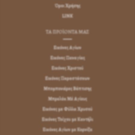
Όροι Χρήσης
LINK
ΤΑ ΠΡΟΪΟΝΤΑ ΜΑΣ
Εικόνες Αγίων
Εικόνες Παναγίας
Εικόνες Χριστού
Εικόνες Παραστάσεων
Μπομπονιέρες Βάπτισης
Μπρελόκ Μέ Αγίους
Εικόνες με Φύλλα Χρυσού
Εικόνες Τοίχου με Καντήλι
Εικόνες Αγίων με Κορνίζα