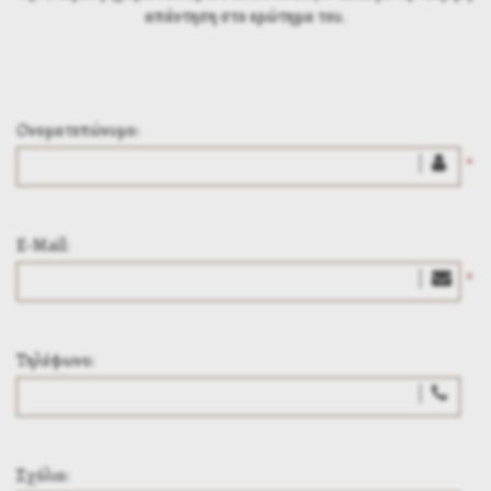
απάντηση στο ερώτημα του.
Ονοματεπώνυμο:
*
E-Mail:
*
Τηλέφωνο:
Σχόλιο: