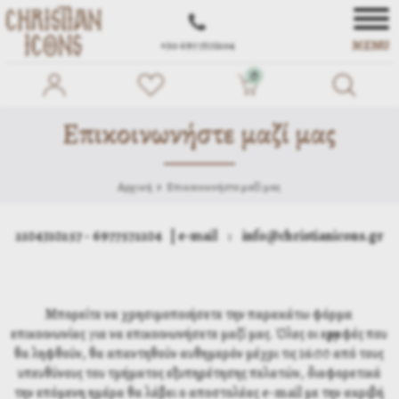
MENU
+30 697 7572104
0
Επικοινωνήστε μαζί μας
Αρχική
Επικοινωνήστε μαζί μας
2104310257 - 6977572104 | e-mail : info@christianicons.gr
Μπορείτε να χρησιμοποιήσετε την παρακάτω φόρμα
επικοινωνίας για να επικοινωνήσετε μαζί μας. Όλες οι εγγραφές που
θα ληφθούν, θα απαντηθούν αυθημερόν μέχρι τις 16:00 από τους
υπευθύνους του τμήματος εξυπηρέτησης πελατών, διαφορετικά
την επόμενη ημέρα θα λάβει ο αποστολέας e-mail με την ακριβή