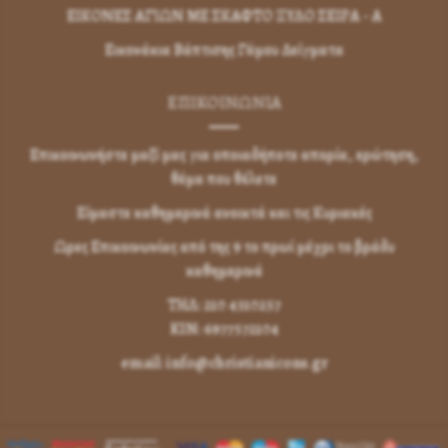
ΕΙΚΟΝΕΣ ΑΓΙΩΝ ΜΕ ΣΚΑΦΤΟ ΞΥΛΟ ΣΕΙΡΑ - Α
Εικονάκια Βάπτισης Γάμου Δείγματα
ΕΠΙΚΟΙΝΩΝΊΑ
Επικοινωνήστε μαζί μας για οποιαδήποτε απορία, ερώτηση,
θέμα που θέλετε
Είμαστε καθημερινά ανοικτά και τις Κυριακές
Ωρες Επικοινωνίας από της 9 το πρωί μέχρι το βράδυ
καθημερινά
ΤΗΛ: 210 4310257
KIN: 6977572104
email: info@christianicons.gr