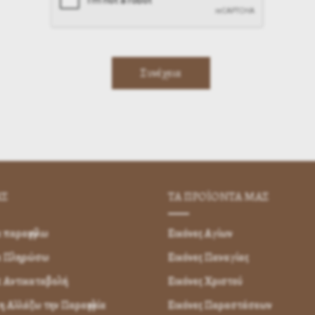
ΗΣ
ΤΑ ΠΡΟΪΟΝΤΑ ΜΑΣ
παραγγείλω
Εικόνες Αγίων
α Πληρώσω
Εικόνες Παναγίας
 Αντικαταβολή
Εικόνες Χριστού
 Αλλάζω την Παραγγελία
Εικόνες Παραστάσεων