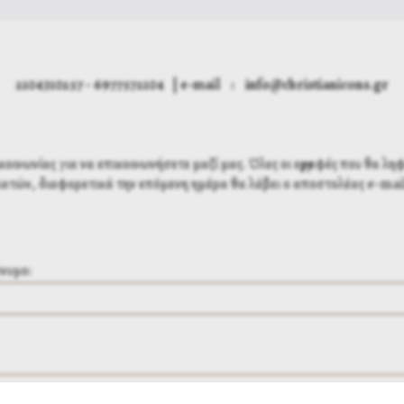
2104310257 - 6977572104 | e-mail : info@christianicons.gr
νωνίας για να επικοινωνήσετε μαζί μας. Όλες οι εγγραφές που θα ληφ
ατών, διαφορετικά την επόμενη ημέρα θα λάβει ο αποστολέας e-mai
νυμο: