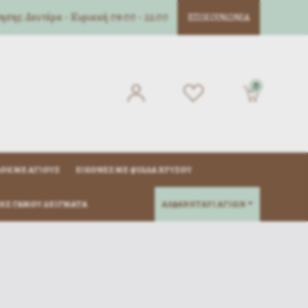
σης: Δευτέρα - Κυριακή 09:00 - 22:00
ΕΠΙΚΟΙΝΩΝΊΑ
0
ΌΚ ΜΈ ΑΓΊΟΥΣ
ΕΙΚΌΝΕΣ ΜΕ ΦΎΛΛΑ ΧΡΥΣΟΎ
ΗΣ ΓΆΜΟΥ ΔΕΊΓΜΑΤΑ
ΑΛΦΑΒΗΤΑΡΙ ΑΓΙΩΝ