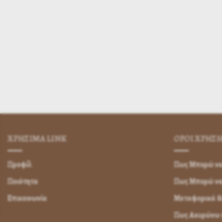
ΧΡΗΣΙΜA LINK
ΌΡΟΙ ΧΡΉΣ
Προφίλ
Πως Μπορώ να 
Ποιότητα
Πως Μπορώ ν
Επικοινωνία
Μεταφορικά &
Πως Ακυρώνω η