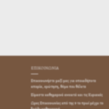
ΕΠΙΚΟΙΝΩΝΊΑ
Επικοινωνήστε μαζί μας για οποιαδήποτε
απορία, ερώτηση, θέμα που θέλετε
Είμαστε καθημερινά ανοικτά και τις Κυριακές
Ωρες Επικοινωνίας από της 9 το πρωί μέχρι το