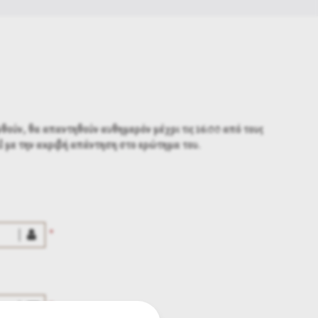
θούν, θα απαντηθούν αυθημερόν μέχρι τις 16:00 από τους
l με την ακριβή απάντηση στο ερώτημα του.
*
*