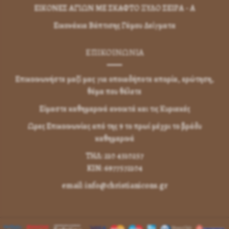
ΕΙΚΟΝΕΣ ΑΓΙΩΝ ΜΕ ΣΚΑΦΤΟ ΞΥΛΟ ΣΕΙΡΑ - Α
Εικονάκια Βάπτισης Γάμου Δείγματα
ΕΠΙΚΟΙΝΩΝΊΑ
Επικοινωνήστε μαζί μας για οποιαδήποτε απορία, ερώτηση,
θέμα που θέλετε
Είμαστε καθημερινά ανοικτά και τις Κυριακές
Ωρες Επικοινωνίας από της 9 το πρωί μέχρι το βράδυ
καθημερινά
ΤΗΛ: 210 4310257
KIN: 6977572104
email: info@christianicons.gr