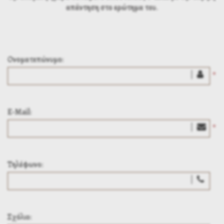
απάντηση στο ερώτημα του.
Ονοματεπώνυμο:
*
E-Mail:
*
Τηλέφωνο:
Σχόλιο: