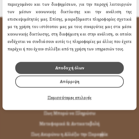
περιεχομένου και των διαφημίσεων, για την παροχή λειτουργιών
των μέσων κοινωνικής δικτύωσης και την ανάλυση της
επισκεψιμότητάς μας. Επίσης, μοιραζόμαστε πληροφορίες σχετικά
με τη χρήση του ιστότοπου μας με τους συνεργάτες μας στα μέσα
ΧΡΗΣΙΜA LINK
κοινωνικής δικτύωσης, στη διαφήμιση και στην ανάλυση, οι οποίοι
ενδέχεται να συνδυάσουν αυτές τις πληροφορίες με άλλες που έχετε
Προφίλ
παρέχει ή που έχουν συλλέξει από τη χρήση των υπηρεσιών τους.
Ποιότητα
Αποδοχή όλων
Επικοινωνία
Απόρριψη
ΌΡΟΙ ΧΡΉΣΗΣ
Περισσότερες επιλογές
Πως Μπορώ να παραγγείλω
Πως Μπορώ να Πληρώσω
Μεταφορικά & Αντικαταβολή
Πως Ακυρώνω η Αλλάζω την Παραγγελία