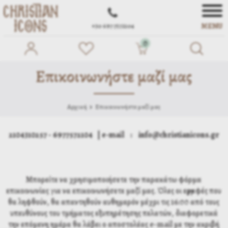
MENU
+30 697 7572104
0
Επικοινωνήστε μαζί μας
Αρχική
Επικοινωνήστε μαζί μας
2104310257 - 6977572104 | e-mail : info@christianicons.gr
Μπορείτε να χρησιμοποιήσετε την παρακάτω φόρμα
επικοινωνίας για να επικοινωνήσετε μαζί μας. Όλες οι εγγραφές που
θα ληφθούν, θα απαντηθούν αυθημερόν μέχρι τις 16:00 από τους
υπευθύνους του τμήματος εξυπηρέτησης πελατών, διαφορετικά
την επόμενη ημέρα θα λάβει ο αποστολέας e-mail με την ακριβή