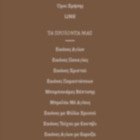
Όροι Χρήσης
LINK
ΤΑ ΠΡΟΪΟΝΤΑ ΜΑΣ
Εικόνες Αγίων
Εικόνες Παναγίας
Εικόνες Χριστού
Εικόνες Παραστάσεων
Μπομπονιέρες Βάπτισης
Μπρελόκ Μέ Αγίους
Εικόνες με Φύλλα Χρυσού
Εικόνες Τοίχου με Καντήλι
Εικόνες Αγίων με Κορνίζα