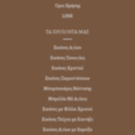
Όροι Χρήσης
LINK
ΤΑ ΠΡΟΪΟΝΤΑ ΜΑΣ
Εικόνες Αγίων
Εικόνες Παναγίας
Εικόνες Χριστού
Εικόνες Παραστάσεων
Μπομπονιέρες Βάπτισης
Μπρελόκ Μέ Αγίους
Εικόνες με Φύλλα Χρυσού
Εικόνες Τοίχου με Καντήλι
Εικόνες Αγίων με Κορνίζα