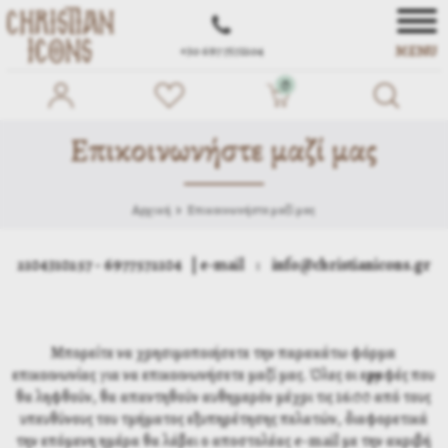
MENU
+30 697 7572104
0
Επικοινωνήστε μαζί μας
Αρχική
Επικοινωνήστε μαζί μας
2104310257 - 6977572104 | e-mail : info@christianicons.gr
Μπορείτε να χρησιμοποιήσετε την παρακάτω φόρμα
επικοινωνίας για να επικοινωνήσετε μαζί μας. Όλες οι εγγραφές που
θα ληφθούν, θα απαντηθούν αυθημερόν μέχρι τις 16:00 από τους
υπευθύνους του τμήματος εξυπηρέτησης πελατών, διαφορετικά
την επόμενη ημέρα θα λάβει ο αποστολέας e-mail με την ακριβή