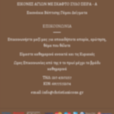
ΕΙΚΟΝΕΣ ΑΓΙΩΝ ΜΕ ΣΚΑΦΤΟ ΞΥΛΟ ΣΕΙΡΑ - Α
Εικονάκια Βάπτισης Γάμου Δείγματα
ΕΠΙΚΟΙΝΩΝΊΑ
Επικοινωνήστε μαζί μας για οποιαδήποτε απορία, ερώτηση,
θέμα που θέλετε
Είμαστε καθημερινά ανοικτά και τις Κυριακές
Ωρες Επικοινωνίας από της 9 το πρωί μέχρι το βράδυ
καθημερινά
ΤΗΛ: 210 4310257
KIN: 6977572104
email: info@christianicons.gr