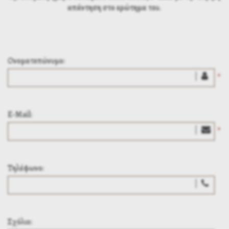
απάντηση στο ερώτημα του.
Ονοματεπώνυμο:
*
E-Mail:
*
Τηλέφωνο:
Σχόλιο: