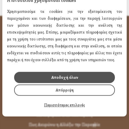
Η ιστοσελίδα χρησιμοποιεί cookies
Χρησιμοποιούμε τα cookies για την εξατομίκευση του
περιεχομένου και των διαφημίσεων, για την παροχή λειτουργιών
των μέσων κοινωνικής δικτύωσης και την ανάλυση της
ΧΡΗΣΙΜA LINK
επισκεψιμότητάς μας. Επίσης, μοιραζόμαστε πληροφορίες σχετικά
με τη χρήση του ιστότοπου μας με τους συνεργάτες μας στα μέσα
Προφίλ
κοινωνικής δικτύωσης, στη διαφήμιση και στην ανάλυση, οι οποίοι
ενδέχεται να συνδυάσουν αυτές τις πληροφορίες με άλλες που έχετε
Ποιότητα
παρέχει ή που έχουν συλλέξει από τη χρήση των υπηρεσιών τους.
Επικοινωνία
Αποδοχή όλων
ΌΡΟΙ ΧΡΉΣΗΣ
Απόρριψη
Πως Μπορώ να παραγγείλω
Πως Μπορώ να Πληρώσω
Περισσότερες επιλογές
Μεταφορικά & Αντικαταβολή
Πως Ακυρώνω η Αλλάζω την Παραγγελία