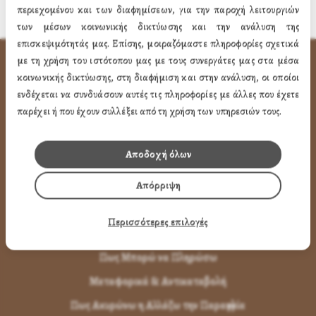
περιεχομένου και των διαφημίσεων, για την παροχή λειτουργιών
των μέσων κοινωνικής δικτύωσης και την ανάλυση της
επισκεψιμότητάς μας. Επίσης, μοιραζόμαστε πληροφορίες σχετικά
με τη χρήση του ιστότοπου μας με τους συνεργάτες μας στα μέσα
ΧΡΗΣΙΜA LINK
κοινωνικής δικτύωσης, στη διαφήμιση και στην ανάλυση, οι οποίοι
ενδέχεται να συνδυάσουν αυτές τις πληροφορίες με άλλες που έχετε
Προφίλ
παρέχει ή που έχουν συλλέξει από τη χρήση των υπηρεσιών τους.
Ποιότητα
Αποδοχή όλων
Επικοινωνία
Απόρριψη
ΌΡΟΙ ΧΡΉΣΗΣ
Περισσότερες επιλογές
Πως Μπορώ να παραγγείλω
Πως Μπορώ να Πληρώσω
Μεταφορικά & Αντικαταβολή
Πως Ακυρώνω η Αλλάζω την Παραγγελία