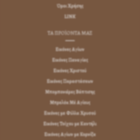
Όροι Χρήσης
LINK
ΤΑ ΠΡΟΪΟΝΤΑ ΜΑΣ
Εικόνες Αγίων
Εικόνες Παναγίας
Εικόνες Χριστού
Εικόνες Παραστάσεων
Μπομπονιέρες Βάπτισης
Μπρελόκ Μέ Αγίους
Εικόνες με Φύλλα Χρυσού
Εικόνες Τοίχου με Καντήλι
Εικόνες Αγίων με Κορνίζα