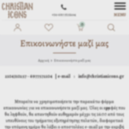
MENU
+30 697 7572104
0
Επικοινωνήστε μαζί μας
Αρχική
Επικοινωνήστε μαζί μας
2104310257 - 6977572104 | e-mail : info@christianicons.gr
Μπορείτε να χρησιμοποιήσετε την παρακάτω φόρμα
επικοινωνίας για να επικοινωνήσετε μαζί μας. Όλες οι εγγραφές που
θα ληφθούν, θα απαντηθούν αυθημερόν μέχρι τις 16:00 από τους
υπευθύνους του τμήματος εξυπηρέτησης πελατών, διαφορετικά
την επόμενη ημέρα θα λάβει ο αποστολέας e-mail με την ακριβή