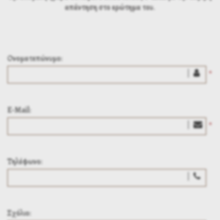
απάντηση στο ερώτημα του.
Ονοματεπώνυμο:
*
E-Mail:
*
Τηλέφωνο:
Σχόλιο: