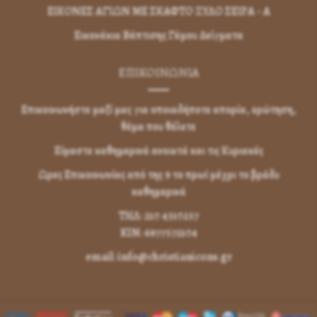
ΕΙΚΟΝΕΣ ΑΓΙΩΝ ΜΕ ΣΚΑΦΤΟ ΞΥΛΟ ΣΕΙΡΑ - Α
Εικονάκια Βάπτισης Γάμου Δείγματα
ΕΠΙΚΟΙΝΩΝΊΑ
Επικοινωνήστε μαζί μας για οποιαδήποτε απορία, ερώτηση,
θέμα που θέλετε
Είμαστε καθημερινά ανοικτά και τις Κυριακές
Ωρες Επικοινωνίας από της 9 το πρωί μέχρι το βράδυ
καθημερινά
ΤΗΛ: 210 4310257
KIN: 6977572104
email: info@christianicons.gr