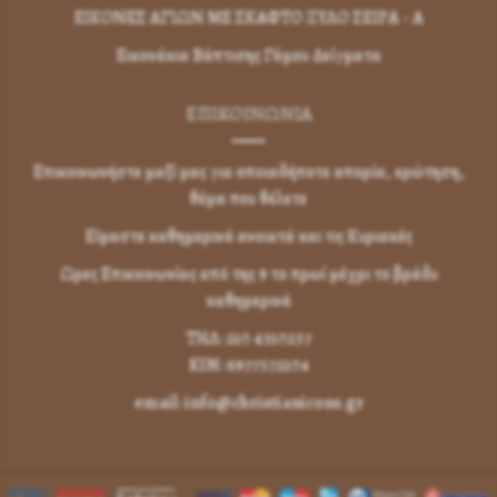
ΕΙΚΟΝΕΣ ΑΓΙΩΝ ΜΕ ΣΚΑΦΤΟ ΞΥΛΟ ΣΕΙΡΑ - Α
Εικονάκια Βάπτισης Γάμου Δείγματα
ΕΠΙΚΟΙΝΩΝΊΑ
Επικοινωνήστε μαζί μας για οποιαδήποτε απορία, ερώτηση,
θέμα που θέλετε
Είμαστε καθημερινά ανοικτά και τις Κυριακές
Ωρες Επικοινωνίας από της 9 το πρωί μέχρι το βράδυ
καθημερινά
ΤΗΛ: 210 4310257
KIN: 6977572104
email: info@christianicons.gr