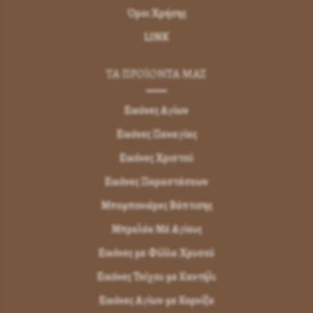
Όροι Χρήσης
LINK
ΤΑ ΠΡΟΪΟΝΤΑ ΜΑΣ
Εικόνες Αγίων
Εικόνες Παναγίας
Εικόνες Χριστού
Εικόνες Παραστάσεων
Μπομπονιέρες Βάπτισης
Μπρελόκ Μέ Αγίους
Εικόνες με Φύλλα Χρυσού
Εικόνες Τοίχου με Καντήλι
Εικόνες Αγίων με Κορνίζα