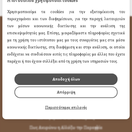
Η ιστοσελίδα χρησιμοποιεί cookies
Χρησιμοποιούμε τα cookies για την εξατομίκευση του
περιεχομένου και των διαφημίσεων, για την παροχή λειτουργιών
των μέσων κοινωνικής δικτύωσης και την ανάλυση της
ΧΡΗΣΙΜA LINK
επισκεψιμότητάς μας. Επίσης, μοιραζόμαστε πληροφορίες σχετικά
με τη χρήση του ιστότοπου μας με τους συνεργάτες μας στα μέσα
Προφίλ
κοινωνικής δικτύωσης, στη διαφήμιση και στην ανάλυση, οι οποίοι
ενδέχεται να συνδυάσουν αυτές τις πληροφορίες με άλλες που έχετε
Ποιότητα
παρέχει ή που έχουν συλλέξει από τη χρήση των υπηρεσιών τους.
Επικοινωνία
Αποδοχή όλων
ΌΡΟΙ ΧΡΉΣΗΣ
Απόρριψη
Πως Μπορώ να παραγγείλω
Πως Μπορώ να Πληρώσω
Περισσότερες επιλογές
Μεταφορικά & Αντικαταβολή
Πως Ακυρώνω η Αλλάζω την Παραγγελία