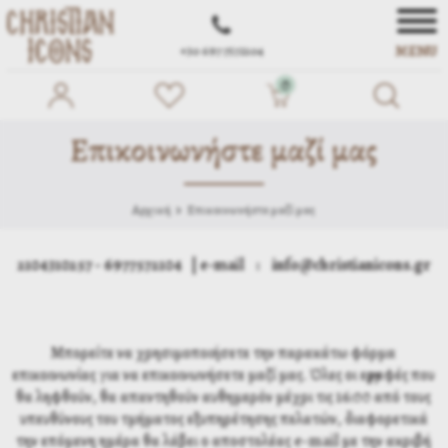
MENU
+30 697 7572104
0
Επικοινωνήστε μαζί μας
Αρχική
Επικοινωνήστε μαζί μας
2104310257 - 6977572104 | e-mail : info@christianicons.gr
Μπορείτε να χρησιμοποιήσετε την παρακάτω φόρμα
επικοινωνίας για να επικοινωνήσετε μαζί μας. Όλες οι εγγραφές που
θα ληφθούν, θα απαντηθούν αυθημερόν μέχρι τις 16:00 από τους
υπευθύνους του τμήματος εξυπηρέτησης πελατών, διαφορετικά
την επόμενη ημέρα θα λάβει ο αποστολέας e-mail με την ακριβή