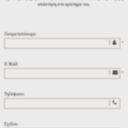
απάντηση στο ερώτημα του.
Ονοματεπώνυμο:
*
E-Mail:
*
Τηλέφωνο:
Σχόλιο: